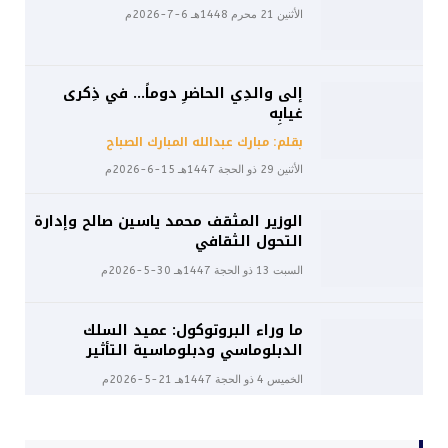
الأثنين 21 محرم 1448هـ 6-7-2026م
إلى والدِي الحاضرِ دوماً… في ذِكرى
غيابِه
بقلم: مبارك عبدالله المبارك الصباح
الأثنين 29 ذو الحجة 1447هـ 15-6-2026م
الوزير المثقف محمد ياسين صالح وإدارة
التحول الثقافي
السبت 13 ذو الحجة 1447هـ 30-5-2026م
ما وراء البروتوكول: عميد السلك
الدبلوماسي ودبلوماسية التأثير
الخميس 4 ذو الحجة 1447هـ 21-5-2026م