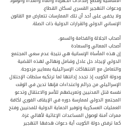
الأساسية وقطع إمدادات الكهرباء والماء والغذاء والوقود
ودعوات التهجير القسري لسكان القطاع.
ولا يخفى على أحد أن تلك الممارسات تتعارض مع القانون
الإنساني الدولي والقرارات الدولية ذات الصلة.
أصحاب الجلالة والفخامة والسمو..
أصحاب المعالي والسعادة
إن هذه المأساة الإنسانية هي نتيجة عدم سعي المجتمع
الدولي لإيجاد حل عادل وشامل ونهائي لهذه القضية
والتعامل مع الانتهاكات الإسرائيلية بمعايير مزدوجة.
ودولة الكويت إذ تجدد إدانتها لما ترتكبه سلطات الإحتلال
الإسرائيلي من جرائم واعتداءات فإنها تدين في الوقت
نفسه قتل المدنيين وتعريضهم للأسر والاعتقال وتدعو
المجتمع الدولي لممارسة دوره في الإيقاف الفوري لكافة
العمليات العسكرية وتوفير الحماية الدولية للمدنيين وفتح
ممرات آمنة لوصول المساعدات الإغاثية لأهالي غزة.
كما ترفض دولة الكويت أية دعوات هدفها التهجير