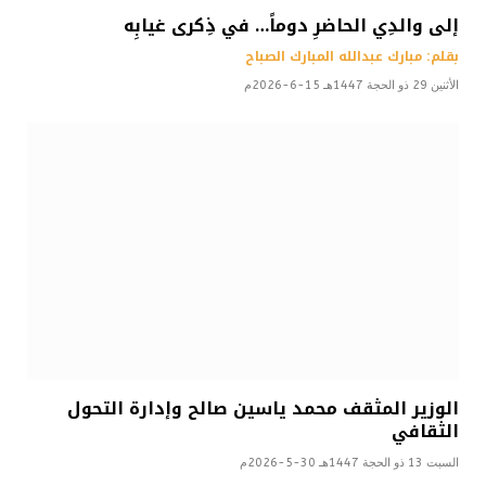
إلى والدِي الحاضرِ دوماً… في ذِكرى غيابِه
بقلم: مبارك عبدالله المبارك الصباح
الأثنين 29 ذو الحجة 1447هـ 15-6-2026م
الوزير المثقف محمد ياسين صالح وإدارة التحول
الثقافي
السبت 13 ذو الحجة 1447هـ 30-5-2026م