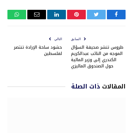
فيسبوك
تويتر
بينتيريست
لينكدإن
البريد
واتساب
الإلكتروني
السابق
التالي
طروس تنشر صحيفة السؤال
حشود ساحة الإرادة تنتصر
الموجه من النائب عبدالكريم
لفلسطين
الكندري إلى وزير المالية
حول الصندوق الماليزي
المقالات
ذات الصلة