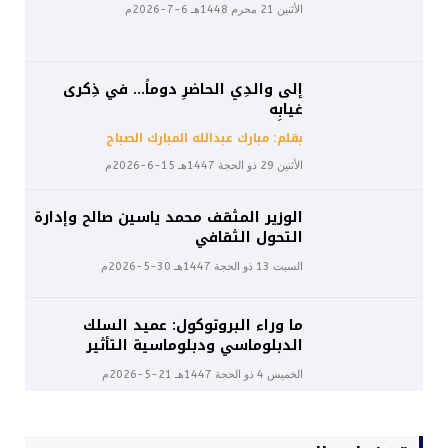
الأثنين 21 محرم 1448هـ 6-7-2026م
إلى والدِي الحاضرِ دوماً… في ذِكرى
غيابِه
بقلم: مبارك عبدالله المبارك الصباح
الأثنين 29 ذو الحجة 1447هـ 15-6-2026م
الوزير المثقف محمد ياسين صالح وإدارة
التحول الثقافي
السبت 13 ذو الحجة 1447هـ 30-5-2026م
ما وراء البروتوكول: عميد السلك
الدبلوماسي ودبلوماسية التأثير
الخميس 4 ذو الحجة 1447هـ 21-5-2026م