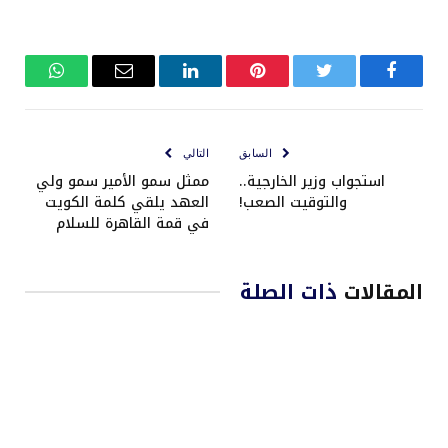
فيسبوك
تويتر
بينتيريست
لينكدإن
البريد
واتساب
الإلكتروني
السابق
التالي
استجواب وزير الخارجية..
ممثل سمو الأمير سمو ولي
والتوقيت الصعب!
العهد يلقي كلمة الكويت
في قمة القاهرة للسلام
المقالات
ذات الصلة