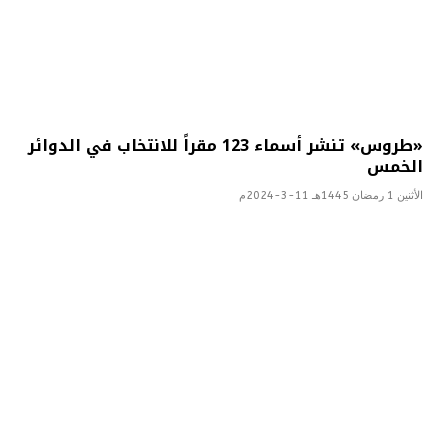
«طروس» تنشر أسماء 123 مقراً للانتخاب في الدوائر
الخمس
الأثنين 1 رمضان 1445هـ 11-3-2024م