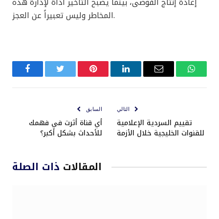
إعادة إنتاج الفوضى، بينما يصبح التأخير أداة لإدارة هذه
المخاطر وليس تعبيراً عن العجز.
واتساب
البريد
لينكدإن
بينتيريست
تويتر
فيسبوك
الإلكتروني
التالي
السابق
تقييم السردية الإعلامية
أي قناة أثرت في فهمك
للقنوات الخليجية خلال الأزمة
للأحداث بشكل أكبر؟
المقالات
ذات الصلة