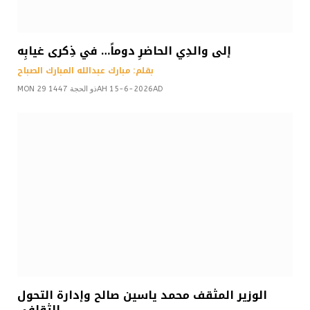
إلى والدِي الحاضرِ دوماً… في ذِكرى غيابِه
بقلم: مبارك عبدالله المبارك الصباح
MON 29 ذو الحجة 1447AH 15-6-2026AD
الوزير المثقف محمد ياسين صالح وإدارة التحول
الثقافي