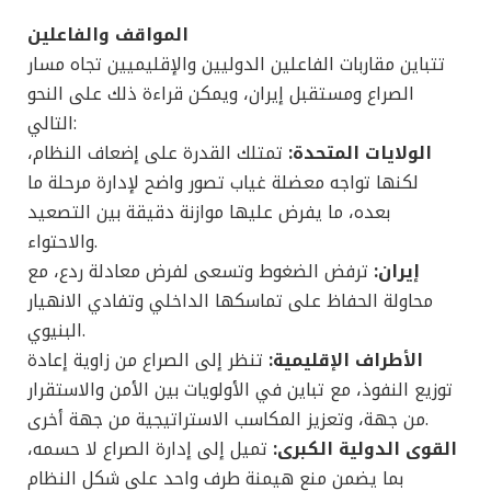
المواقف والفاعلين
تتباين مقاربات الفاعلين الدوليين والإقليميين تجاه مسار
الصراع ومستقبل إيران، ويمكن قراءة ذلك على النحو
التالي:
الولايات المتحدة:
تمتلك القدرة على إضعاف النظام،
لكنها تواجه معضلة غياب تصور واضح لإدارة مرحلة ما
بعده، ما يفرض عليها موازنة دقيقة بين التصعيد
والاحتواء.
إيران:
ترفض الضغوط وتسعى لفرض معادلة ردع، مع
محاولة الحفاظ على تماسكها الداخلي وتفادي الانهيار
البنيوي.
الأطراف الإقليمية:
تنظر إلى الصراع من زاوية إعادة
توزيع النفوذ، مع تباين في الأولويات بين الأمن والاستقرار
من جهة، وتعزيز المكاسب الاستراتيجية من جهة أخرى.
القوى الدولية الكبرى:
تميل إلى إدارة الصراع لا حسمه،
بما يضمن منع هيمنة طرف واحد على شكل النظام