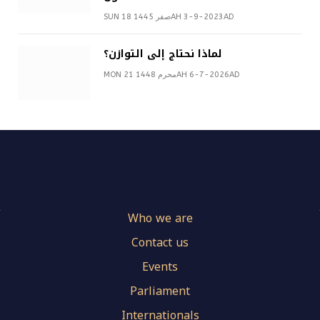
SUN 18 صفر 1445AH 3-9-2023AD
لماذا نحتاج إلى التوازن؟
MON 21 محرم 1448AH 6-7-2026AD
Who we are
Contact us
Events
Parliament
Internationals