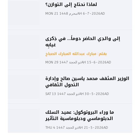
لماذا نحتاج إلى التوازن؟
MON 21 محرم 1448AH 6-7-2026AD
إلى والدِي الحاضرِ دوماً… في ذِكرى
غيابِه
بقلم: مبارك عبدالله المبارك الصباح
MON 29 ذو الحجة 1447AH 15-6-2026AD
الوزير المثقف محمد ياسين صالح وإدارة
التحول الثقافي
SAT 13 ذو الحجة 1447AH 30-5-2026AD
ما وراء البروتوكول: عميد السلك
الدبلوماسي ودبلوماسية التأثير
THU 4 ذو الحجة 1447AH 21-5-2026AD