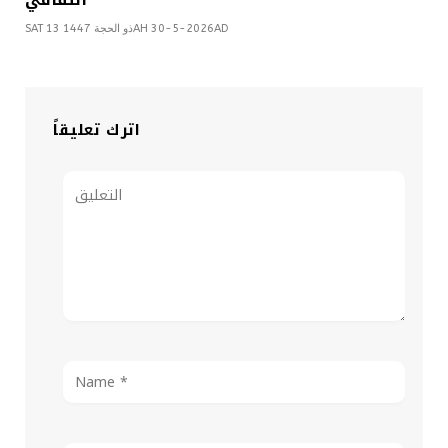
SAT 13 ذو الحجة 1447AH 30-5-2026AD
اترك تعليقاً