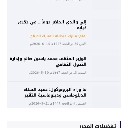
إلى والدِي الحاضرِ دوماً… في ذِكرى
غيابِه
بقلم: مبارك عبدالله المبارك الصباح
الأثنين 29 ذو الحجة 1447هـ 15-6-2026م
الوزير المثقف محمد ياسين صالح وإدارة
التحول الثقافي
السبت 13 ذو الحجة 1447هـ 30-5-2026م
ما وراء البروتوكول: عميد السلك
الدبلوماسي ودبلوماسية التأثير
الخميس 4 ذو الحجة 1447هـ 21-5-2026م
تفضيلات المحرر