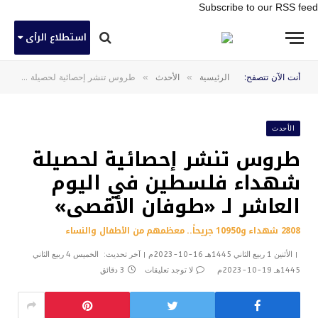
Subscribe to our RSS feed
استطلاع الرأى
»
»
أنت الآن تتصفح:
الرئيسية
الأحدث
طروس تنشر إحصائية لحصيلة شهداء فلسطين في اليوم العاشر لـ «طوفان الأقصى»
الأحدث
طروس تنشر إحصائية لحصيلة
شهداء فلسطين في اليوم
العاشر لـ «طوفان الأقصى»
2808 شهداء و10950 جريحاً.. معظمهم من الأطفال والنساء
الأثنين 1 ربيع الثاني 1445هـ 16-10-2023م
آخر تحديث:
الخميس 4 ربيع الثاني
1445هـ 19-10-2023م
لا توجد تعليقات
3 دقائق