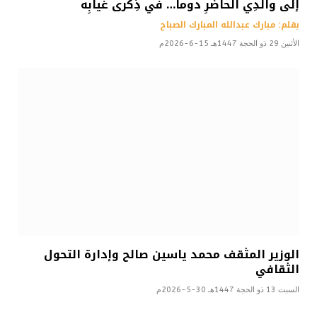
إلى والدِي الحاضرِ دوماً… في ذِكرى غيابِه
بقلم: مبارك عبدالله المبارك الصباح
الأثنين 29 ذو الحجة 1447هـ 15-6-2026م
الوزير المثقف محمد ياسين صالح وإدارة التحول
الثقافي
السبت 13 ذو الحجة 1447هـ 30-5-2026م