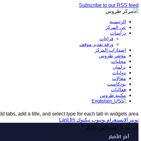
Subscribe to our RSS feed
الرئيسية
عن المركز
دراسات
قراءات
ورقة تقدير موقف
إصدارات المركز
مؤشر طروس
محليات
برلمان
دوليات
مقالات
بودكاست
فعاليات
مكتبة طروس
English
d tabs, add a title, and select type for each tab in widgets area.
تويتر
الانستغرام
يوتيوب
تيكتوك
Last.fm
السبت 8 أغسطس 2026
أخر الأخبار