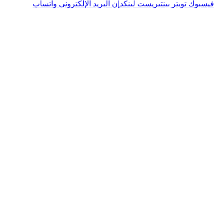
فيسبوك
تويتر
بينتيريست
لينكدإن
البريد الإلكتروني
واتساب