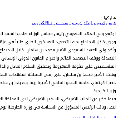
شاركها
فيسبوك
تويتر
لينكدإن
بينتيريست
البريد الإلكتروني
اجتمع ولي العهد السعودي رئيس مجلس الوزراء صاحب السمو الملكي
وجرى خلال الاجتماع بحث التصعيد العسكري الجاري حالياً في غزة
وأكد ولي العهد السعودي الأمير محمد بن سلمان، خلال الاجتماع
التهدئة ووقف التصعيد القائم واحترام القانون الدولي الإنسان
الفلسطيني على حقوقه المشروعة وتحقيق السلام العادل والدائ
وشدد الأمير محمد بن سلمان، على رفض المملكة استهداف المدني
حضر الاجتماع، صاحبة السمو الملكي الأميرة ريما بنت بندر بن سلط
وزير الخارجية.
فيما حضر من الجانب الأمريكي، السفير الأمريكي لدى المملكة العر
ليف، ونائب الرئيس المسؤول عن السياسة في وزارة الخارجية توم 
السعودية
الولايات المتحدة