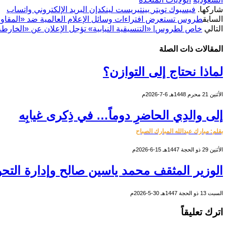
شاركها.
فيسبوك
تويتر
بينتيريست
لينكدإن
البريد الإلكتروني
واتساب
السابق
طروس تستعرض افتراءات وسائل الإعلام العالمية ضد «المقاومة 
التالي
خاص لطروس| «التنسيقية النيابية» تؤجل الإعلان عن «الخارطة
المقالات
ذات الصلة
لماذا نحتاج إلى التوازن؟
الأثنين 21 محرم 1448هـ 6-7-2026م
إلى والدِي الحاضرِ دوماً… في ذِكرى غيابِه
بقلم: مبارك عبدالله المبارك الصباح
الأثنين 29 ذو الحجة 1447هـ 15-6-2026م
الوزير المثقف محمد ياسين صالح وإدارة التحو
السبت 13 ذو الحجة 1447هـ 30-5-2026م
اترك تعليقاً