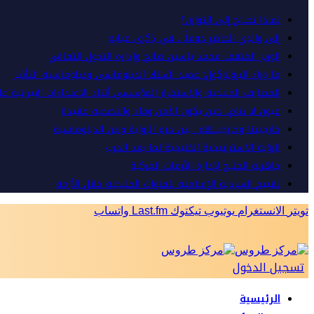
لماذا نحتاج إلى التوازن؟
إلى والدِي الحاضرِ دوماً… في ذِكرى غيابِه
الوزير المثقف محمد ياسين صالح وإدارة التحول الثقافي
ما وراء البروتوكول: عميد السلك الدبلوماسي ودبلوماسية التأثير
المصارف الخليجية والاستقرار المؤسسي أثناء الاعتداءات الإيرانية ع
عيون لا تنام.. حين يكون الأمن وفاء والتضحية عقيدة
خارجيتنا وخارجيتهم.. بين حزم الرواية ولين الدبلوماسية
الرؤية الاستراتيجية الخليجية لما بعد الحرب
جاهزية الخليج لإدارة الأزمات المركبة
تقييم السردية الإعلامية للقنوات الخليجية خلال الأزمة
تويتر
الانستغرام
يوتيوب
تيكتوك
Last.fm
واتساب
تسجيل الدخول
الرئيسية