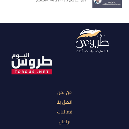
الأثنين 21 محرم 1448هـ 6-7-2026م
من نحن
اتصل بنا
فعاليات
برلمان