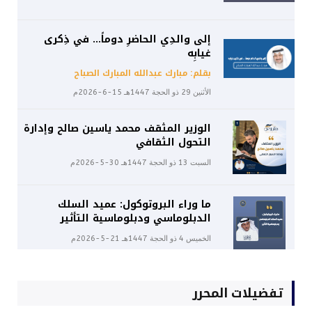
إلى والدِي الحاضرِ دوماً… في ذِكرى
غيابِه
بقلم: مبارك عبدالله المبارك الصباح
الأثنين 29 ذو الحجة 1447هـ 15-6-2026م
الوزير المثقف محمد ياسين صالح وإدارة
التحول الثقافي
السبت 13 ذو الحجة 1447هـ 30-5-2026م
ما وراء البروتوكول: عميد السلك
الدبلوماسي ودبلوماسية التأثير
الخميس 4 ذو الحجة 1447هـ 21-5-2026م
تفضيلات المحرر