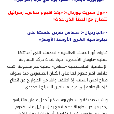
• «ول ستريت جورنال»: «بعد هجوم حماس.. إسرائيل
تتصارع مع الخطأ الذي حدث»
• «الجارديان»: «حماس تفرض نفسها على
دبلوماسية الشرق الأوسط الأوسع»
تناولت أبرز الصحف العالمية «الصدمة» التي أحدثتها
عملية «طوفان الأقصى»، حيث نفذت حركة المقاومة
الإسلامية الفلسطينية «حماس» عملية غير مسبوقة، شنت
خلالها أكبر هجوم لها على الكيان الصيهوني منذ سنوات
صباح أمس السبت، إذ أطلقت وابلا من الصواريخ من قطاع
غزة بالإضافة إلى عبور مسلحين السياج الحدودي.
ونشرت صحيفة واشنطن بوست خبراً حمل عنوان «نتنياهو
يحذر من حرب طويلة وصعبة مع رد إسرائيل على هجوم
حماس»، وتضمن في التفاصيل أن قوات الدفاع للكيان