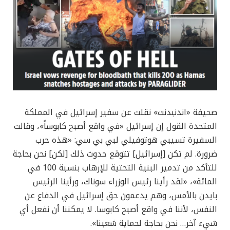
صحيفة «اندنبدنت» نقلت عن سفير إسرائيل في المملكة
المتحدة القول إن إسرائيل «في واقع أصبح كابوساً»، وقالت
السفيرة تسيبي هوتوفيلي لبي بي سي: «هذه حرب
ضرورة. لم تكن [إسرائيل] تتوقع حدوث ذلك [لكن] نحن بحاجة
للتأكد من تدمير البنية التحتية للإرهاب بنسبة 100 في
المائة»، «لقد رأينا رئيس الوزراء سوناك، ورأينا الرئيس
بايدن بالأمس، وهم يدعمون حق إسرائيل في الدفاع عن
النفس، لأننا في واقع أصبح كابوسا. لا يمكننا أن نفعل أي
شيء آخر… نحن بحاجة لحماية شعبنا».