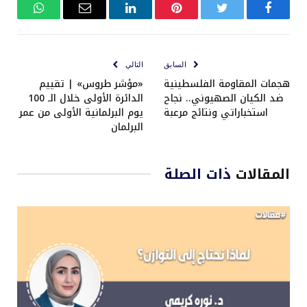
فيسبوك
تويتر
بينتيريست
لينكدإن
البريد
واتساب
الإلكتروني
السابق
التالي
هجمات المقاومة الفلسطينية
«مؤشر طروس» | تقييم
ضد الكيان الصهيوني.. نجاح
الدائرة الأولى خلال الـ 100
استخباراتي ونتائج مرعبة
يوم البرلمانية الأولى من عمر
البرلمان
المقالات
ذات الصلة