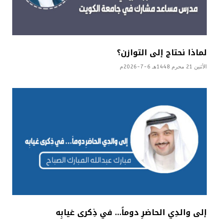
لماذا نحتاج إلى التوازن؟
الأثنين 21 محرم 1448هـ 6-7-2026م
إلى والدِي الحاضرِ دوماً… في ذِكرى غيابِه