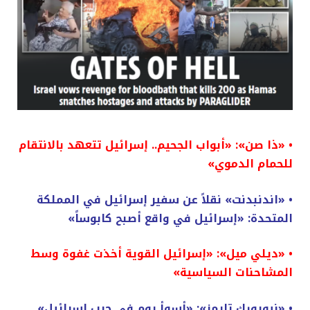
• «ذا صن»: «أبواب الجحيم.. إسرائيل تتعهد بالانتقام
للحمام الدموي»
• «اندنبدنت» نقلاً عن سفير إسرائيل في المملكة
المتحدة: «إسرائيل في واقع أصبح كابوساً»
• «ديلي ميل»: «إسرائيل القوية أخذت غفوة وسط
المشاحنات السياسية»
• «نيويورك تايمز»: «أسوأ يوم في حرب إسرائيل»