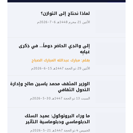
لماذا نحتاج إلى التوازن؟
الأثنين 21 محرم 1448هـ 6-7-2026م
إلى والدِي الحاضرِ دوماً… في ذِكرى
غيابِه
بقلم: مبارك عبدالله المبارك الصباح
الأثنين 29 ذو الحجة 1447هـ 15-6-2026م
الوزير المثقف محمد ياسين صالح وإدارة
التحول الثقافي
السبت 13 ذو الحجة 1447هـ 30-5-2026م
ما وراء البروتوكول: عميد السلك
الدبلوماسي ودبلوماسية التأثير
الخميس 4 ذو الحجة 1447هـ 21-5-2026م