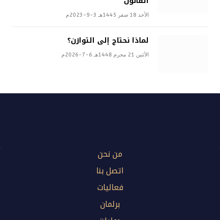
القانون
الأحد 18 صفر 1445هـ 3-9-2023م
لماذا نحتاج إلى التوازن؟
الأثنين 21 محرم 1448هـ 6-7-2026م
من نحن
اتصل بنا
فعاليات
برلمان