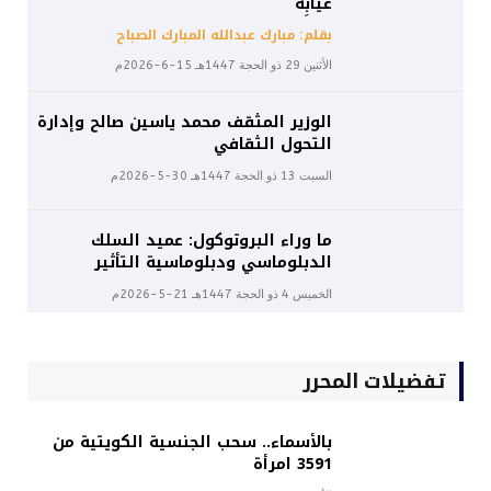
غيابِه
بقلم: مبارك عبدالله المبارك الصباح
الأثنين 29 ذو الحجة 1447هـ 15-6-2026م
الوزير المثقف محمد ياسين صالح وإدارة
التحول الثقافي
السبت 13 ذو الحجة 1447هـ 30-5-2026م
ما وراء البروتوكول: عميد السلك
الدبلوماسي ودبلوماسية التأثير
الخميس 4 ذو الحجة 1447هـ 21-5-2026م
تفضيلات المحرر
بالأسماء.. سحب الجنسية الكويتية من
3591 امرأة