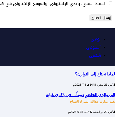
احفظ اسمي، بريدي الإلكتروني، والموقع الإلكتروني في هذ
يومي
أسبوعى
شهرى
لماذا نحتاج إلى التوازن؟
الأثنين 21 محرم 1448هـ 6-7-2026م
إلى والدِي الحاضرِ دوماً… في ذِكرى غيابِه
بقلم: مبارك عبدالله المبارك الصباح
الأثنين 29 ذو الحجة 1447هـ 15-6-2026م