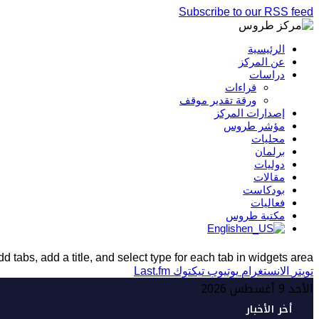
Subscribe to our RSS feed
الرئيسية
عن المركز
دراسات
قراءات
ورقة تقدير موقف
إصدارات المركز
مؤشر طروس
محليات
برلمان
دوليات
مقالات
بودكاست
فعاليات
مكتبة طروس
English
d tabs, add a title, and select type for each tab in widgets area.
تويتر
الانستغرام
يوتيوب
تيكتوك
Last.fm
الأحد 9 أغسطس 2026
أخر الأخبار