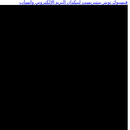
فيسبوك
تويتر
بينتيريست
لينكدإن
البريد الإلكتروني
واتساب