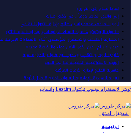
لماذا نحتاج إلى التوازن؟
إلى والدِي الحاضرِ دوماً… في ذِكرى غيابِه
الوزير المثقف محمد ياسين صالح وإدارة التحول الثقافي
ما وراء البروتوكول: عميد السلك الدبلوماسي ودبلوماسية التأثير
المصارف الخليجية والاستقرار المؤسسي أثناء الاعتداءات الإيرانية ع
عيون لا تنام.. حين يكون الأمن وفاء والتضحية عقيدة
خارجيتنا وخارجيتهم.. بين حزم الرواية ولين الدبلوماسية
الرؤية الاستراتيجية الخليجية لما بعد الحرب
جاهزية الخليج لإدارة الأزمات المركبة
تقييم السردية الإعلامية للقنوات الخليجية خلال الأزمة
تويتر
الانستغرام
يوتيوب
تيكتوك
Last.fm
واتساب
تسجيل الدخول
الرئيسية