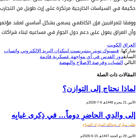
حكيمة في السياسات الخارجية مرتكزة على إرث طويل من التجارب وا
ووفقا للمراقبين فإن الكاظمي يسعى بشكل أساسي لعقد مؤتمر ل
وأن العراق يعول على دعم دول الجوار في مساعيه لبناء شراكات ا
العراق
الكويت
شاركها.
فيسبوك
تويتر
بينتيريست
لينكدإن
البريد الإلكتروني
واتساب
السابق
دور القدس في أي مواجهة عسكرية قادمة
التالي
الشباب وفرصة الإصلاح والنهضة
المقالات
ذات الصلة
لماذا نحتاج إلى التوازن؟
الأثنين 21 محرم 1448هـ 6-7-2026م
إلى والدِي الحاضرِ دوماً… في ذِكرى غيابِه
بقلم: مبارك عبدالله المبارك الصباح
الأثنين 29 ذو الحجة 1447هـ 15-6-2026م