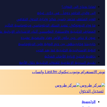
لماذا نحتاج إلى التوازن؟
إلى والدِي الحاضرِ دوماً… في ذِكرى غيابِه
الوزير المثقف محمد ياسين صالح وإدارة التحول الثقافي
ما وراء البروتوكول: عميد السلك الدبلوماسي ودبلوماسية التأثير
المصارف الخليجية والاستقرار المؤسسي أثناء الاعتداءات الإيرانية ع
عيون لا تنام.. حين يكون الأمن وفاء والتضحية عقيدة
خارجيتنا وخارجيتهم.. بين حزم الرواية ولين الدبلوماسية
الرؤية الاستراتيجية الخليجية لما بعد الحرب
جاهزية الخليج لإدارة الأزمات المركبة
تقييم السردية الإعلامية للقنوات الخليجية خلال الأزمة
تويتر
الانستغرام
يوتيوب
تيكتوك
Last.fm
واتساب
تسجيل الدخول
الرئيسية