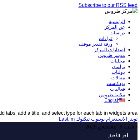
Subscribe to our RSS feed
الرئيسية
عن المركز
دراسات
قراءات
ورقة تقدير موقف
إصدارات المركز
مؤشر طروس
محليات
برلمان
دوليات
مقالات
بودكاست
فعاليات
مكتبة طروس
English
d tabs, add a title, and select type for each tab in widgets area.
تويتر
الانستغرام
يوتيوب
تيكتوك
Last.fm
السبت 8 أغسطس 2026
أخر الأخبار