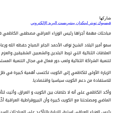
شاركها
فيسبوك
تويتر
لينكدإن
بينتيريست
البريد الإلكتروني
مباحثات مهمة أجراها رئيس الوزراء العراقي مصطفى الكاظمي في
سمو أمير البلاد الشيخ نواف الأحمد الجابر الصباح حفظه الله و
العلاقات الثنائية التي تربط البلدين والشعبين الشقيقين والعزم
لتنمية الشراكة الثنائية ولعب دور فعال في مجال التنمية المستد
الزيارة الأولى للكاظمي إلى الكويت تكتسب أهمية كبيرة في ظل 
للاستفادة من دعم الكويت سياسيا واقتصاديا.
وأكد الكاظمي على أنه لا خلافات بين الكويت و العراق، وأتيت لتأ
الماضي ومصلحتنا مع الكويت كبيرة وأن البيروقراطية العراقية أخّرت
رئيس الوزراء العراقي استبق الزيارة بالتأكيد على المباحثات ال