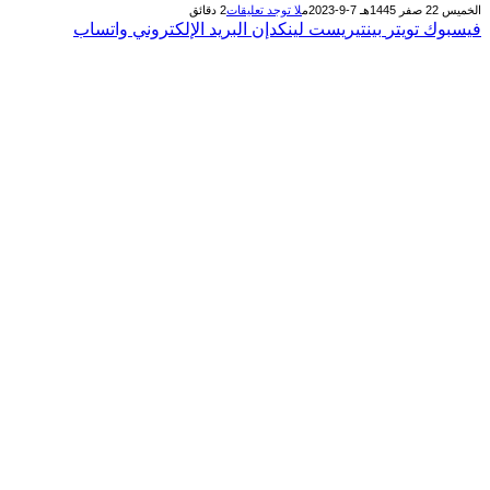
الخميس 22 صفر 1445هـ 7-9-2023م
لا توجد تعليقات
2 دقائق
فيسبوك
تويتر
بينتيريست
لينكدإن
البريد الإلكتروني
واتساب