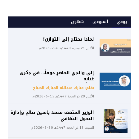
يومي
أسبوعى
شهرى
لماذا نحتاج إلى التوازن؟
الأثنين 21 محرم 1448هـ 6-7-2026م
إلى والدِي الحاضرِ دوماً… في ذِكرى
غيابِه
بقلم: مبارك عبدالله المبارك الصباح
الأثنين 29 ذو الحجة 1447هـ 15-6-2026م
الوزير المثقف محمد ياسين صالح وإدارة
التحول الثقافي
السبت 13 ذو الحجة 1447هـ 30-5-2026م