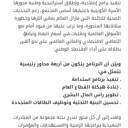
تنفيذ برامج إصلاحية، وإطلاق استراتيجية وطنية محورها
الأسرة الكويتية باعتبارها أساس المجتمع، رغم التحديات
الصحية للجائحة التي مازال العالم يعاني آثارها وخطورة
سلالاتها المتحورة، وما ترتب عليها من قيود أمام نمو
الأسواق العالمية وتقلبات في أسعار النفط وتباطؤ
التعافي الاقتصادي والمالي العالمي على نحو ألقى
بظلاله على أداء الاقتصاد الوطني.
وبيّن أن البرنامج يتكون من أربعة محاور رئيسية
تتمثل في:
ـ تنفيذ برنامج استدامة
ـ إعادة هيكلة القطاع العام
ـ تطوير رأس المال البشري
ـ تحسين البنية التحتية وتوظيف الطاقات المتجددة
ولفت إلى أن كل محور تندرج تحته مجموعة من المبادرات
التنفيذية ببرامجها الزمنية والمستهدفات والمؤشرات