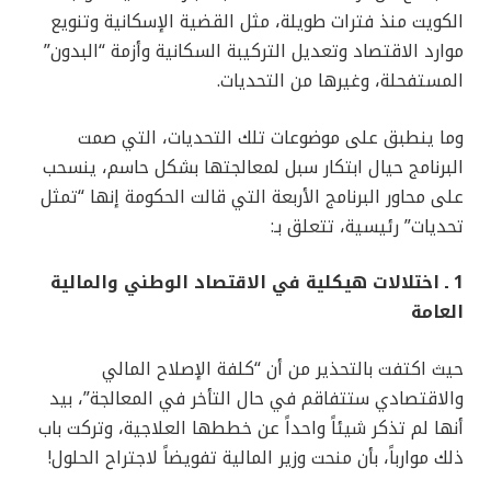
الكويت منذ فترات طويلة، مثل القضية الإسكانية وتنويع
موارد الاقتصاد وتعديل التركيبة السكانية وأزمة “البدون”
المستفحلة، وغيرها من التحديات.
وما ينطبق على موضوعات تلك التحديات، التي صمت
البرنامج حيال ابتكار سبل لمعالجتها بشكل حاسم، ينسحب
على محاور البرنامج الأربعة التي قالت الحكومة إنها “تمثل
تحديات” رئيسية، تتعلق بـ:
1 ـ اختلالات هيكلية في الاقتصاد الوطني والمالية
العامة
حيث اكتفت بالتحذير من أن “كلفة الإصلاح المالي
والاقتصادي ستتفاقم في حال التأخر في المعالجة”، بيد
أنها لم تذكر شيئاً واحداً عن خططها العلاجية، وتركت باب
ذلك موارباً، بأن منحت وزير المالية تفويضاً لاجتراح الحلول!