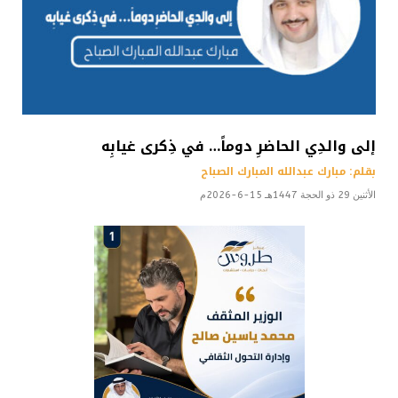
إلى والدِي الحاضرِ دوماً… في ذِكرى غيابِه
بقلم: مبارك عبدالله المبارك الصباح
الأثنين 29 ذو الحجة 1447هـ 15-6-2026م