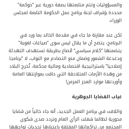
والمسؤوليات وتتم متابعتها بصفة دورية عبر “حوكمة”
محددة بإشراف لجنة برنامج عمل الحكومة التابعة لمجلس
الوزراء.
لكن عند مقارنة ما جاء في مقدمة الخالد بما ورد في
البرنامج، يتضح أن ما يقال ليس سوى “صياغات لغوية”
يتضمنها “كلام سياسي” مُصاغ بطريقة تستهدف التهدئة
ودغدغة الشعور وضمان منع التصادم مع النواب، لا “برنامجا
إصلاحيا” باستراتيجية اقتصادية ومالية محكمة، تُخرج البلاد
من وهدة الأزمات المتلاحقة التي حاقت بموازنتها العامة
وأوردتها موارد العجز المزمن!
غياب القضايا الجوهرية
واللافت في برنامج العمل الجديد، أنه جاء خالياً من قضايا
محورية لطالما شغلت الرأي العام وتردد صدى شكوى
المجتمع من تراكماتها المقلقة باعتبارها تحديات تواجهها