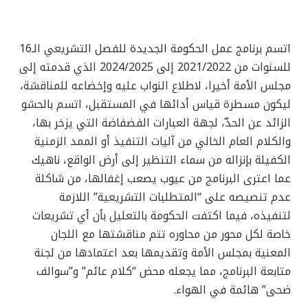
اتسم برنامج عمل الحكومة الجديدة للفصل التشريعي الـ16
للسنوات من 2021/2022 إلى 2024/2025 الذي قدمته إلى
مجلس الأمة أخيرا، لاطلاع النواب عليه وإخضاعه للمناقشة،
ليكون مسطرة قياس أدائها في المستقبل، اتسم بالحشو
الزائد عن الحدّ، لجهة العبارات الفضفاضة التي يزخر بها،
والكلام العام الخالي من آليات التنفيذ أو الممد الزمنية
الكفيلة بإنزاله من سماء التنظير إلى أرض الواقع، ناهيك
عما اعترى البرنامج من عيوب يصعب إغفالها، من شاكلة
عدم تنصيصه على “المتطلبات التشريعية” اللازمة
لتنفيذه، فيما اكتفت الحكومة بالتعليل بأن أي تشريعات
خاصة لكل محور من محاوره تتم مناقشتها مع اللجان
المعنية بمجلس الأمة وتقديمها بعد اعتمادها من لجنة
متابعة البرنامج، مما يجعله محض “كلام عائم” و”سوالف
ضحى” هائمة في الهواء.