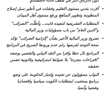
دون الانزلاق أكثر في ضعف الأداء الاقتصادي
أقرت بتدني مستوى التعليم وفشلت في تأطير سبل إصلاح
المنظومة وتطوير المناهج ورفع مستوى أهل الميدان
المتطلبات التشريعية لتنفيذه غابت… وأطلّت “الضرائب”
و”الدين العام” من باب مسؤوليات وزير المالية
تصريح وزير المالية الأخير بشأن “إلزامية الضرائب” تؤكد
صحة التوجه لفرضها رغم عدم ورودها الصريح في البرنامج
البرنامج نال حظا وافرا من النقد النيابي والشعبي بوصفه
“اقتراحات مجردة” بلا ضوابط استراتيجية وقانونية تضمن
تحقيقه
النواب مسؤولون عن تفنيده وإجبار الحكومة على وضع
برنامج يستجيب لمتطلبات الكويت سياسيا واقتصاديا
وشعبيا وأمنيا.