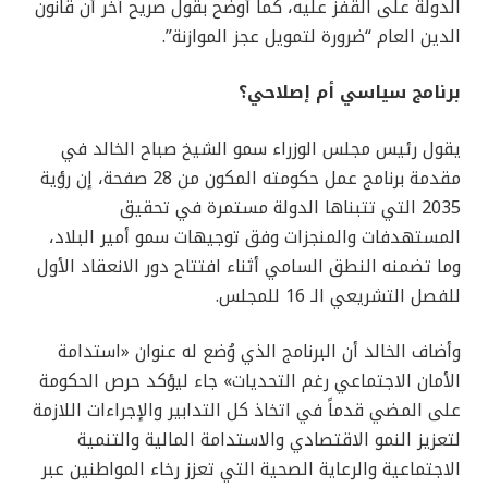
الدولة على القفز عليه، كما أوضح بقول صريح آخر أن قانون
الدين العام “ضرورة لتمويل عجز الموازنة”.
برنامج سياسي أم إصلاحي؟
يقول رئيس مجلس الوزراء سمو الشيخ صباح الخالد في
مقدمة برنامج عمل حكومته المكون من 28 صفحة، إن رؤية
2035 التي تتبناها الدولة مستمرة في تحقيق
المستهدفات والمنجزات وفق توجيهات سمو أمير البلاد،
وما تضمنه النطق السامي أثناء افتتاح دور الانعقاد الأول
للفصل التشريعي الـ 16 للمجلس.
وأضاف الخالد أن البرنامج الذي وُضع له عنوان «استدامة
الأمان الاجتماعي رغم التحديات» جاء ليؤكد حرص الحكومة
على المضي قدماً في اتخاذ كل التدابير والإجراءات اللازمة
لتعزيز النمو الاقتصادي والاستدامة المالية والتنمية
الاجتماعية والرعاية الصحية التي تعزز رخاء المواطنين عبر