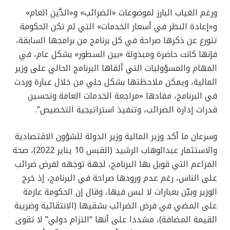
ورغم الغياب البارز لموضوعات «الضرائب» و«الدَّين العام»
و«إعادة النظر في أسعار الخدمات» التي لم تكن الحكومة
تتورع عن ذكرها صراحة في كل برنامج من برامجها السابقة،
فإنها كانت حاضرة ومبذولة «بين السطور» بشكل عام، في
المهام والمسؤوليات التي ألقاها البرنامج الحالي على وزير
المالية، ويمكن ملاحظتها بشكل جلي من خلال عبارة وردت
في البرنامج، مفادها «مراجعة الخدمات العامة وتحسين
قدرات إدارة الضرائب، وتنفيذ استراتيجية التخصيص”.
وسرعان ما أكد وزير المالية وزير الدولة للشؤون الاقتصادية
والاستثمار عبدالوهاب الرشيد (القبس 10 يناير 2022)، صحة
المزاعم التي قوبل بها البرنامج، لجهة توجهه لفرض ضرائب
على الناس، رغم عدم ورودها صراحة في البرنامج، إذ خرج
الوزير وبيّن بعبارات لا لبس فيها، وقال إن الحكومة عازمة
على المضي في فرض الضرائب بشقيها (الانتقائية وضريبة
القيمة المضافة)، مشددا على أنها “التزام دولي” لا تقوى