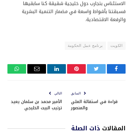
الاستئناس بتجارب دول خليجية شقيقة كنا سابقيها
فسبقتنا بأشواط واسعة في مضمار التنمية البشرية
والرفعة الاقتصادية.
الكويت
برنامج عمل الحكومة
فيسبوك
تويتر
بينتيريست
لينكدإن
البريد
واتساب
الإلكتروني
السابق
التالي
قراءة في استقالة العلي
الأمير محمد بن سلمان يعيد
والمنصور
ترتيب البيت الخليجي
المقالات
ذات الصلة