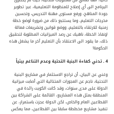
حاليا، أنها تعاني من مستويات متدنية، حيث لم يتطرق
البرنامج الى أي إصلاح للمنظومة التعليمية، عبر: تطوير
جودة المناهج، ورفع مستوى مهنة التدريس، وتحسين
مخرجات التعليم، وما يستتبع ذلك من ضرورة لوضع خطة
زمنية للارتقاء بالتعليم، ووضع قوانين وتشريعات فعالة
لإنفاذ الخطة، ناهيك عن رصد الميزانيات المطلوبة لتحقيق
ذلك، ما يقود الى الاعتقاد بأن التعليم آخر ما يشغل هذه
الحكومة!
4 ـ تدني كفاءة البنية التحتية وعدم التناغم بيئياً
وغني عن البيان، أن تراجع الاستثمار في مشاريع البنية
التحتية، ناجم عن العجوزات المتتالية التي أصابت ميزانية
الدولة على مدى سنوات، وقد كانت الكويت رائدة في
المنطقة بمثل هذه المشاريع، القائمة على الشراكة بين
القطاعين العام والخاص، لكن الدولة عجزت باستمرار، عن
تنفيذ مشاريع مخططة سابقا بين القطاعين، مما يعكس