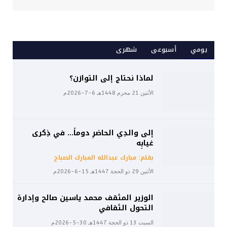
يومي
أسبوعى
شهرى
لماذا نحتاج إلى التوازن؟
الأثنين 21 محرم 1448هـ 6-7-2026م
إلى والدِي الحاضرِ دوماً… في ذِكرى
غيابِه
بقلم: مبارك عبدالله المبارك الصباح
الأثنين 29 ذو الحجة 1447هـ 15-6-2026م
الوزير المثقف محمد ياسين صالح وإدارة
التحول الثقافي
السبت 13 ذو الحجة 1447هـ 30-5-2026م