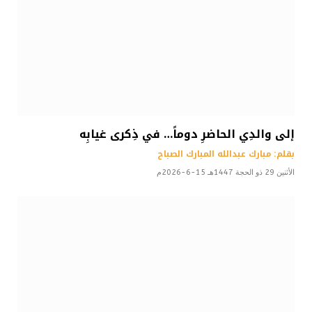
إلى والدِي الحاضرِ دوماً… في ذِكرى غيابِه
بقلم: مبارك عبدالله المبارك الصباح
الأثنين 29 ذو الحجة 1447هـ 15-6-2026م