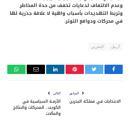
وعدم الالتفاف لدعايات تخفف من حدة المخاطر
وتربط التهديدات بأسباب واهية لا علاقة جذرية لها
في محركات ودوافع التوتر.
أربيل
البحرين
فيسبوك
تويتر
بينتيريست
لينكدإن
البريد
واتساب
الإلكتروني
السابق
التالي
الانتخابات في مملكة البحرين
الأزمـة السياسية في
الكويت.. المحركات والنتائج
والمآلات