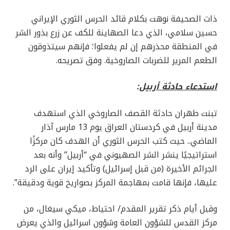
ذات الصحيفة نوهت بكلام قائد الحرس الثوري الإيراني
حسين سلامي، الذي دعا الصهاينة للكف عن زرع بذور الشر
في المنطقة محذرهم إن لم يفعلوا؛ فإنهم سيتذوقون
الطعم المرير للضربات الصاروخية. وفق تصريحه.
استدعاء حادثة أربيل
:
تبنت طهران حادثة القصف الصاروخي الذي استهدف
مدينة أربيل في كردستان العراق يوم 13 مارس آذار
الماضي.. حيث كتب الحرس الثوري أن الهدف كان مركزًا
استراتيجيًا ينشر الشر الصهيوني في “أربيل” وأنه بعد
الجرائم الأخيرة (من قبل إسرائيل) وتأكيد إيران على الرد
عليها، فإنها قامت بمهاجمة المركز بصواريخ قوية ودقيقة”.
وقبل أيام ذكر تقرير المقدم/ احتياط، ميكي سيغال، من
مركز القدس للشؤون العامة وشؤون اسرائيل والذي يعرض