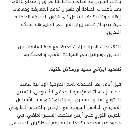
وكانت البحرين قد قطعت علاقاتها مع إيران مطلع 2016،
بعد تأكيدات المنامة أن طهران تدعم المعارضة وجماعات
إرهابية وتستهدف التدخل في شؤون المملكة الداخلية..
حيث يبدو أن هدف إيران الأبرز في الخليج هو مملكة
البحرين.
التهديدات الإيرانية زادت حدتها مع قوة العلاقات بين
البحرين وإسرائيل في المجالات الأمنية والعسكرية.
تهديد إيراني جديد ورسائل علنية:
قبل أيام، ربط المتحدث باسم الخارجية الإيرانية سعيد
خطيب زاده، أثناء مؤتمره الصحفي الأسبوعي، التعيين
المتوقع لملحق عسكري “إسرائيلي” في مقر الأسطول
الأمريكي الخامس الموجود في البحرين بالهجوم الصاروخي
للحرس الثوري على أربيل منتصف الشهر الماضي.. في
خطوة غير معتادة بهكذا علنية. رغم أن طهران ألمحت في