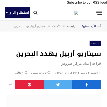
Subscribe to our RSS feed
استطلاع الرأى
»
»
أنت الآن تتصفح:
الرئيسية
الأحدث
سيناريو أربيل يهدد البحرين
الأحدث
سيناريو أربيل يهدد البحرين
قراءة إعداد مركز طروس
الخميس 22 صفر 1445هـ 7-9-2023م
لا توجد تعليقات
4 دقائق