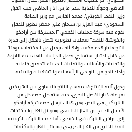
الحدودي أخر عمليات استثمار وتطوير الحقل خلال العقود
الماضي وصولًا لنهاية شهر مارس آذار الماضي حيث اتفق
وزير النفط الكويتي/ محمد الفارس مع وزير الطاقة
السعودي/ عبد العزيز بن سلمان على محضر تطوير للحقل
تقوم فيه شركة عمليات الخفجي “المشتركة بين أرامكو
والكويتية للنفط” بعمليات تطويرية لتصل بالحقل إلى قدرة
انتاج مليار قدم مكعب و84 ألف برميل من المكثفات/ يوميًا؛
من خلال اختيار استشاري يعمل الدراسات الهندسية اللازمة
والتقنيات والأساليب والتقنيات الحديثة لتحقيق فاعلية
وأداء ناجح من النواحي الرأسمالية والتشغيلية والبيئية.
وحول آلية الإنتاج فسيقسم الناتج بالتساوي بين الشريكين
بمراعاة خيار الفصل البحري، حيث ستفصل حصة كل من
الشريكين في البحر، ومن هناك ترسل حصة شركة أرامكو
لأعمال الخليج من الغاز الطبيعي وسوائل الغاز والمكثفات
إلى مرافق الشركة في الخفجي، أما حصة الشركة الكويتية
لنفط الخليج من الغاز الطبيعي وسوائل الغاز والمكثفات