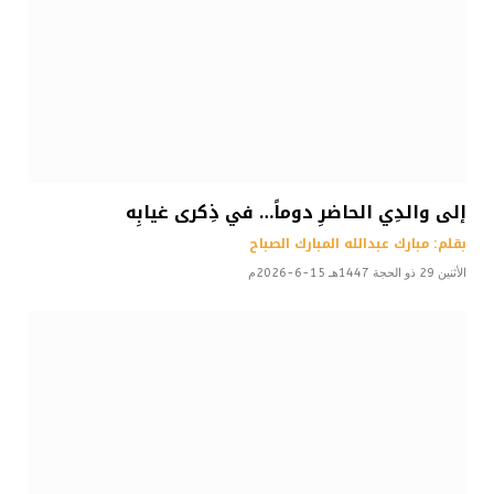
إلى والدِي الحاضرِ دوماً… في ذِكرى غيابِه
بقلم: مبارك عبدالله المبارك الصباح
الأثنين 29 ذو الحجة 1447هـ 15-6-2026م