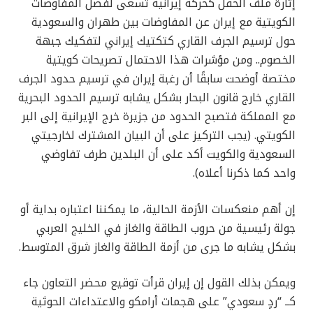
إثارة ملف الحقل كحركة إيرانية تسعى لفصل المفاوضات
الكويتية مع إيران عن المفاوضات بين طهران والسعودية
حول ترسيم الجرف القاري كتكتيك إيراني لتفكيك جبهة
الخصوم.. ومن مؤشرات هذا الاحتمال تصريحات كويتية
مختصة أوضحت سابقًا أن رغبة إيران في ترسيم حدود الجرف
القاري خارج قانون البحار بشكل يشابه ترسيم الحدود البحرية
مع المملكة فتصبح الحدود من جزيرة خرج الإيرانية إلى البر
الكويتي. (يجب التركيز على أن البيان المشترك لخارجيتي
السعودية والكويت أكد على أن البلدين طرف تفاوضي
واحد كما ذكرنا أعلاه).
إن أهم منعكسات الأزمة الحالية، ما يمكننا اعتباره بداية أو
جولة رئيسية من حروب الطاقة والغاز في الخليج العربي
بشكل يشابه ما جرى من أزمة الطاقة والغاز شرق المتوسط.
ويمكن بذلك القول إن إيران قرأت توقيع محضر التعاون جاء
كــ “ردٍ سعودي” على هجمات أرامكو والاعتداءات الحوثية