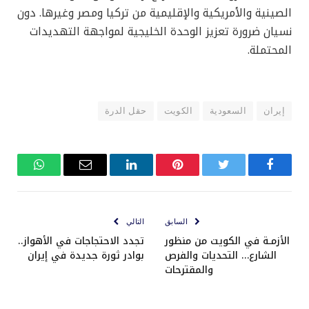
الصينية والأمريكية والإقليمية من تركيا ومصر وغيرها. دون
نسيان ضرورة تعزيز الوحدة الخليجية لمواجهة التهديدات
المحتملة.
إيران
السعودية
الكويت
حقل الدرة
فيسبوك
تويتر
بينتيريست
لينكدإن
البريد
واتساب
الإلكتروني
السابق
التالي
الأزمـة في الكويت من منظور
تجدد الاحتجاجات في الأهواز..
الشارع… التحديات والفرص
بوادر ثورة جديدة في إيران
والمقترحات