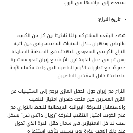
ستبعث إلى مرافقها في الزور.
تاريخ النزاع:
شهد البقعة المشتركة نزاعًا ثلاثيــًا بين كل من الكويت
والرياض وطهران خلال السنوات الماضية.. وفي حين اتجه
النزاع الكويتي السعودي للتهدئة في المنطقة المحايدة
ومن ثم في حقل الدرة؛ فإن الأزمة مع إيران تبدو مستمرة
خصوصًا مع تطورات الأيام الماضية التي جاءت مكملة لأزمة
متصاعدة خلال العقدين الماضيين.
النزاع مع إيران حول الحقل الغازي يرجع إلى الستينيات من
القرن العشرين حين منحت طهران امتياز التنقيب
والاستغلال للشركة الإيرانية البريطانية للنفط بالتوازي مع
منح الكويت امتياز التنقيب لشركة “رويال داتش شل” بشكل
سبب تداخل الامتيازين في شمال حقل الدرة الذي تحول
منذ ذلك الوقت لبؤرة توتر تسببت بتأخير استثماره