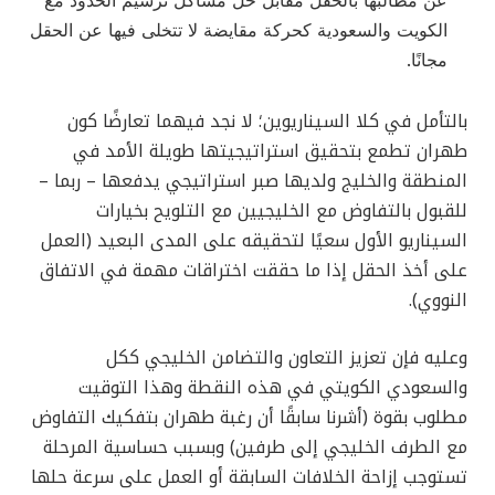
عن مطالبها بالحقل مقابل حلّ مشاكل ترسيم الحدود مع
الكويت والسعودية كحركة مقايضة لا تتخلى فيها عن الحقل
مجانًا.
بالتأمل في كلا السيناريوين؛ لا نجد فيهما تعارضًا كون
طهران تطمع بتحقيق استراتيجيتها طويلة الأمد في
المنطقة والخليج ولديها صبر استراتيجي يدفعها – ربما –
للقبول بالتفاوض مع الخليجيين مع التلويح بخيارات
السيناريو الأول سعيًا لتحقيقه على المدى البعيد (العمل
على أخذ الحقل إذا ما حققت اختراقات مهمة في الاتفاق
النووي).
وعليه فإن تعزيز التعاون والتضامن الخليجي ككل
والسعودي الكويتي في هذه النقطة وهذا التوقيت
مطلوب بقوة (أشرنا سابقًا أن رغبة طهران بتفكيك التفاوض
مع الطرف الخليجي إلى طرفين) وبسبب حساسية المرحلة
تستوجب إزاحة الخلافات السابقة أو العمل على سرعة حلها