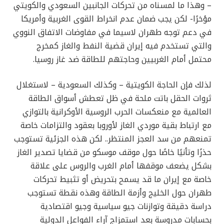
– وهذا ما لمسناه من تحركات الجانبين السعودي والكويتي
مؤخرًا- لكن يجب ضمان عدم انخراط القوى الغربية وأمريكا
في دعم توجه طهران لاسيما في مفاوضات الاتفاق النووي
والتي تستخدم فيه إيران قضية النفط والغاز كمخرج
محتمل أمام الغربيين وحاجتهم للطاقة ضد غاز روسيا.
لذلك فإن الحاجة الكويتية – وكذلك السعودية – لاستغلال
ثروات الحقل باتت ملحة في ظل تعطش أسواق الطاقة
العالمية مع منعكسات الحرب الروسية الأوكرانية بالتوازي
مع ارتباط بقية موردي الغاز لأوروبا بعقود والتزامات خاصة
تمنعهم من سد العجز المنتظر.. لكن هذه الجزئية تستوجب
حذرًا وتأنيًا خاصًا حول موقف موسكو من قضايا تصدير الغاز
بشكل يضعف موقفها أمام الغرب والروس على علاقة
خاصة مع إيران ما قد يسمح بتحريض أو تثبيط تحركات
طهران حول الخليج وأزمة الطاقة وهذه نقطة تستوجب
دراسة دقيقة وتوازنات جيو سياسية وجيو اقتصادية
بحسابات مدروسة بعد استمزاج آراء الفواعل الدولية