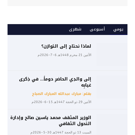
يومي
أسبوعى
شهرى
لماذا نحتاج إلى التوازن؟
الأثنين 21 محرم 1448هـ 6-7-2026م
إلى والدِي الحاضرِ دوماً… في ذِكرى
غيابِه
بقلم: مبارك عبدالله المبارك الصباح
الأثنين 29 ذو الحجة 1447هـ 15-6-2026م
الوزير المثقف محمد ياسين صالح وإدارة
التحول الثقافي
السبت 13 ذو الحجة 1447هـ 30-5-2026م