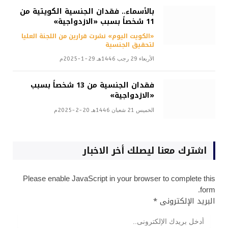
بالأسماء.. فقدان الجنسية الكويتية من
11 شخصاً بسبب «الازدواجية»
«الكويت اليوم» نشرت قرارين من اللجنة العليا
لتحقيق الجنسية
الأربعاء 29 رجب 1446هـ 29-1-2025م
فقدان الجنسية من 13 شخصاً بسبب
«الازدواجية»
الخميس 21 شعبان 1446هـ 20-2-2025م
اشترك معنا ليصلك أخر الاخبار
Please enable JavaScript in your browser to complete this
form.
البريد الإلكترونى
*