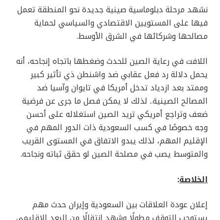
نشهد مرحلة دبلوماسية صينية جديدة نحو المنطقة تعمل
فيها على المستويين الاقتصادي والسياسي لحماية
مصالحها وشركائها في الشرق الأوسط.
اللافت في رعاية الصين للحدث وضغطها باتجاه إنجاحه، أنه
يحمل دلالة رد فعل عقابي ضد واشنطن ذي تأثير كبير
وممتد بعد ازدياد تدخل أمريكا في تايوان وآسيا ضد
المصالح الصينية.. لذلك لا يمكن فصل ما جرى عن فرضية
ضعف وتراجع أمريكي تريد الصين استغلاله على أحسن
وجه خصوصًا في كسب السعودية ذات الدور المهم في
الإقليم المهم، لذلك يبدو الاتفاق في المستوى القريب
والمتوسط يصب في مصلحة الصين لو حقق ثباته ونجاحه.
الخلاصة
:
إعلان عودة العلاقات بين السعودية وإيران حدث مهم
يستوجب التوقف مطولًا وشهد انتقالًا من البعد الإقليمي