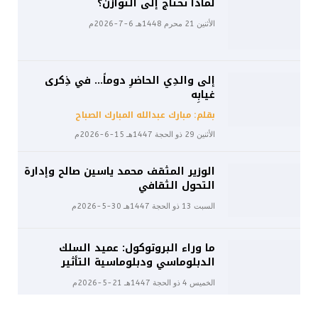
لماذا نحتاج إلى التوازن؟
الأثنين 21 محرم 1448هـ 6-7-2026م
إلى والدِي الحاضرِ دوماً… في ذِكرى
غيابِه
بقلم: مبارك عبدالله المبارك الصباح
الأثنين 29 ذو الحجة 1447هـ 15-6-2026م
الوزير المثقف محمد ياسين صالح وإدارة
التحول الثقافي
السبت 13 ذو الحجة 1447هـ 30-5-2026م
ما وراء البروتوكول: عميد السلك
الدبلوماسي ودبلوماسية التأثير
الخميس 4 ذو الحجة 1447هـ 21-5-2026م