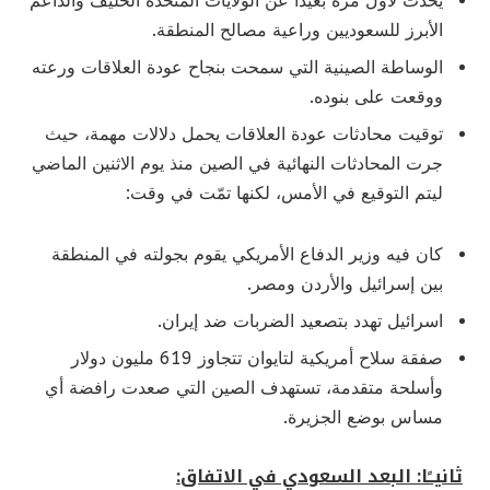
يحدث لأول مرة بعيدًا عن الولايات المتحدة الحليف والداعم
الأبرز للسعوديين وراعية مصالح المنطقة.
الوساطة الصينية التي سمحت بنجاح عودة العلاقات ورعته
ووقعت على بنوده.
توقيت محادثات عودة العلاقات يحمل دلالات مهمة، حيث
جرت المحادثات النهائية في الصين منذ يوم الاثنين الماضي
ليتم التوقيع في الأمس، لكنها تمّت في وقت:
كان فيه وزير الدفاع الأمريكي يقوم بجولته في المنطقة
بين إسرائيل والأردن ومصر.
اسرائيل تهدد بتصعيد الضربات ضد إيران.
صفقة سلاح أمريكية لتايوان تتجاوز 619 مليون دولار
وأسلحة متقدمة، تستهدف الصين التي صعدت رافضة أي
مساس بوضع الجزيرة.
ثانيــًا: البعد السعودي في الاتفاق: