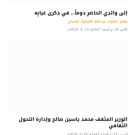
إلى والدِي الحاضرِ دوماً… في ذِكرى غيابِه
بقلم: مبارك عبدالله المبارك الصباح
الأثنين 29 ذو الحجة 1447هـ 15-6-2026م
الوزير المثقف محمد ياسين صالح وإدارة التحول
الثقافي
السبت 13 ذو الحجة 1447هـ 30-5-2026م