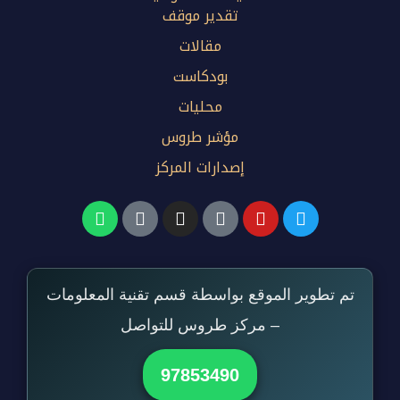
تقدير موقف
مقالات
بودكاست
محليات
مؤشر طروس
إصدارات المركز
تم تطوير الموقع بواسطة قسم تقنية المعلومات
– مركز طروس للتواصل
97853490