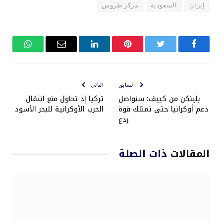
إيران
السعودية
مركز طروس
فيسبوك
تويتر
بينتيريست
لينكدإن
البريد
واتساب
الإلكتروني
السابق
التالي
بلينكن من كييف: سنواصل
تركيا إذ تحاول منع انتقال
دعم أوكرانيا حتى تمتلك قوة
الحرب الأوكرانية للبحر الأسود
ردع
المقالات
ذات الصلة