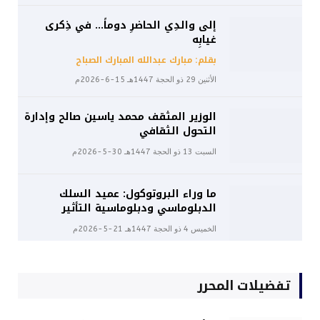
إلى والدِي الحاضرِ دوماً… في ذِكرى
غيابِه
بقلم: مبارك عبدالله المبارك الصباح
الأثنين 29 ذو الحجة 1447هـ 15-6-2026م
الوزير المثقف محمد ياسين صالح وإدارة
التحول الثقافي
السبت 13 ذو الحجة 1447هـ 30-5-2026م
ما وراء البروتوكول: عميد السلك
الدبلوماسي ودبلوماسية التأثير
الخميس 4 ذو الحجة 1447هـ 21-5-2026م
تفضيلات المحرر