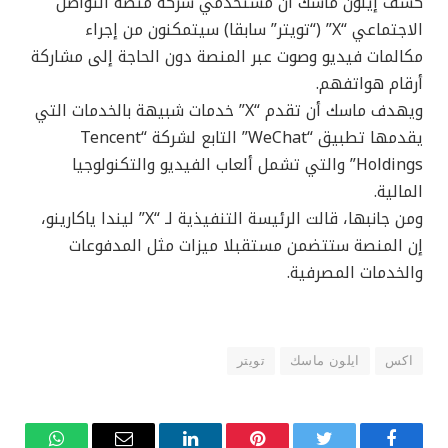
كشف إيلون ماسك أن مستخدمي شركة منصة التواصل
الاجتماعي “X” (“تويتر” سابقا) سيتمكنون من إجراء
مكالمات فيديو وصوت عبر المنصة دون الحاجة إلى مشاركة
أرقام هواتفهم.
ويهدف ماسك أن تقدم “X” خدمات شبيهة بالخدمات التي
يقدمها تطبيق “WeChat” التابع لشركة “Tencent
Holdings” والتي تشمل ألعاب الفيديو والتكنولوجيا
المالية.
ومن جانبها، قالت الرئيسة التنفيذية لـ “X” ليندا ياكارينو،
إن المنصة ستتضمن مستقبلا ميزات مثل المدفوعات
والخدمات المصرفية.
اكس
ايلون ماسك
تويتر