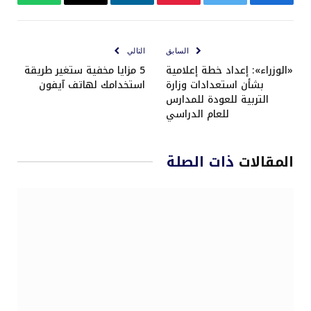
فيسبوك
تويتر
بينتيريست
لينكدإن
البريد
واتساب
الإلكتروني
السابق
التالي
«الوزراء»: إعداد خطة إعلامية
5 مزايا مخفية ستغير طريقة
بشأن استعدادات وزارة
استخدامك لهاتف آيفون
التربية للعودة للمدارس
للعام الدراسي
المقالات
ذات الصلة