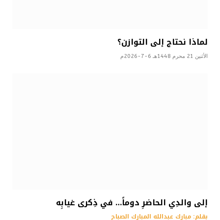
لماذا نحتاج إلى التوازن؟
الأثنين 21 محرم 1448هـ 6-7-2026م
إلى والدِي الحاضرِ دوماً… في ذِكرى غيابِه
بقلم: مبارك عبدالله المبارك الصباح