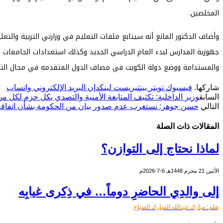
المخلصين.
وأضاف الدكتور المانع أنه سيتابع ملفات التعليم في وزارتي التربية والت
جهوزية المدارس لبدء العام الدراسي الجديد وكذلك استعدادات الجامعات ال
والمستدامة ووضع دولة الكويت في مصاف الدول المتقدمه في مجال التربي
شاركها.
فيسبوك
تويتر
بينتيريست
لينكدإن
البريد الإلكتروني
واتساب
السابق
وزير الداخلية: تكثيف المتابعة الأمنية والتصدي بكل حزم لكل م
التالي
حسن جوهر: نستغرب عدم صدور بيان من الحكومة بشأن اتفاقية ت
المقالات
ذات الصلة
لماذا نحتاج إلى التوازن؟
الأثنين 21 محرم 1448هـ 6-7-2026م
إلى والدِي الحاضرِ دوماً… في ذِكرى غيابِه
بقلم: مبارك عبدالله المبارك الصباح