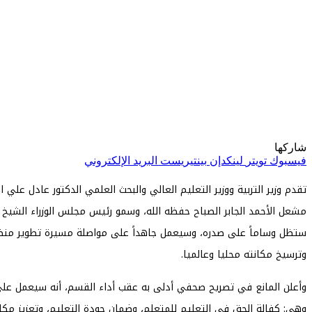
شاركها
فيسبوك
تويتر
لينكدإن
بينتيريست
البريد الإلكتروني
تقدم وزير التربية ووزير التعليم العالي والبحث العلمي الدكتور عادل علي 
مشعل الأحمد الجابر الصباح حفظه الله، وسمو رئيس مجلس الوزراء الشيخ أحم
ستظل وساماً على صدره، وسيعمل جاهداً على مواصلة مسيرة تطوير منظومة 
وترسيخ مكانته محليا وعالميا.
وأعلن المانع في تصريح صحفي أدلى به عقب أداء القسم، أنه سيعمل على موا
وهي: كفالة الحق في التعليم للمتعلم، وضمان جودة التعليم، وتعزيز مكانة