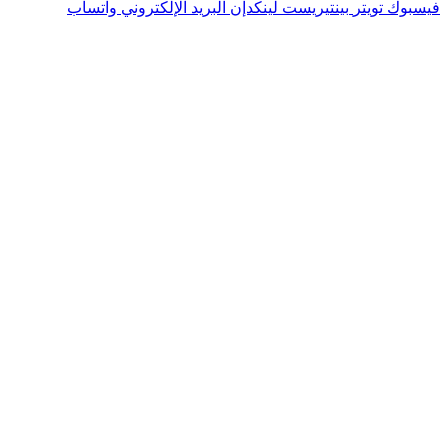
فيسبوك
تويتر
بينتيريست
لينكدإن
البريد الإلكتروني
واتساب