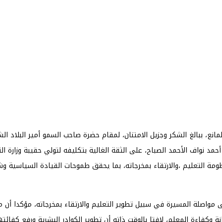
المانع، ببالغ الشكر وجزيل الامتنان، لمقام حضرة صاحب السمو أمير البلاد ا
د نواف الأحمد الصباح، على الثقة الغالية بتكليفه لتولي حقيبة وزارة الترب
التعليم ،والارتقاء بمخرجاته، بما يحقق طموحات القيادة السياسية وشعب 
صلة المسيرة في سبيل تطوير التعليم والارتقاء بمخرجاته، مؤكدا أن محاور
 وكفاءة المعلم، لافتا بالوقت ذاته أن تطوير الكوادر البشرية ورفع كفائ