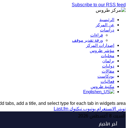
Subscribe to our RSS feed
الرئيسية
عن المركز
دراسات
قراءات
ورقة تقدير موقف
إصدارات المركز
مؤشر طروس
محليات
برلمان
دوليات
مقالات
بودكاست
فعاليات
مكتبة طروس
English
d tabs, add a title, and select type for each tab in widgets area.
تويتر
الانستغرام
يوتيوب
تيكتوك
Last.fm
السبت 8 أغسطس 2026
أخر الأخبار