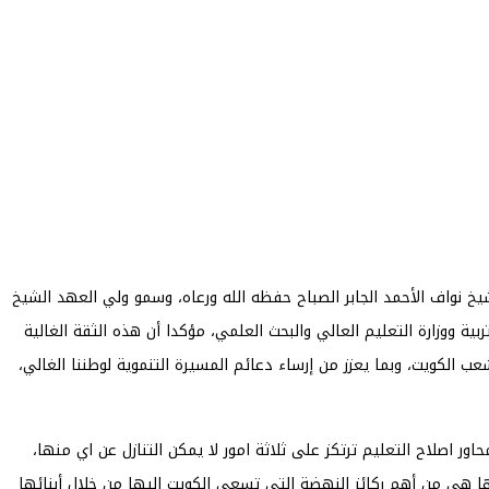
لشيخ نواف الأحمد الجابر الصباح حفظه الله ورعاه، وسمو ولي العهد الشيخ
ية ووزارة التعليم العالي والبحث العلمي، مؤكدا أن هذه الثقة الغالية
الكويت، وبما يعزز من إرساء دعائم المسيرة التنموية لوطننا الغالي،
 اصلاح التعليم ترتكز على ثلاثة امور لا يمكن التنازل عن اي منها،
تها هي من أهم ركائز النهضة التي تسعى الكويت إليها من خلال أبنائها