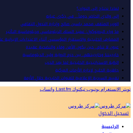
لماذا نحتاج إلى التوازن؟
إلى والدِي الحاضرِ دوماً… في ذِكرى غيابِه
الوزير المثقف محمد ياسين صالح وإدارة التحول الثقافي
ما وراء البروتوكول: عميد السلك الدبلوماسي ودبلوماسية التأثير
المصارف الخليجية والاستقرار المؤسسي أثناء الاعتداءات الإيرانية ع
عيون لا تنام.. حين يكون الأمن وفاء والتضحية عقيدة
خارجيتنا وخارجيتهم.. بين حزم الرواية ولين الدبلوماسية
الرؤية الاستراتيجية الخليجية لما بعد الحرب
جاهزية الخليج لإدارة الأزمات المركبة
تقييم السردية الإعلامية للقنوات الخليجية خلال الأزمة
تويتر
الانستغرام
يوتيوب
تيكتوك
Last.fm
واتساب
تسجيل الدخول
الرئيسية