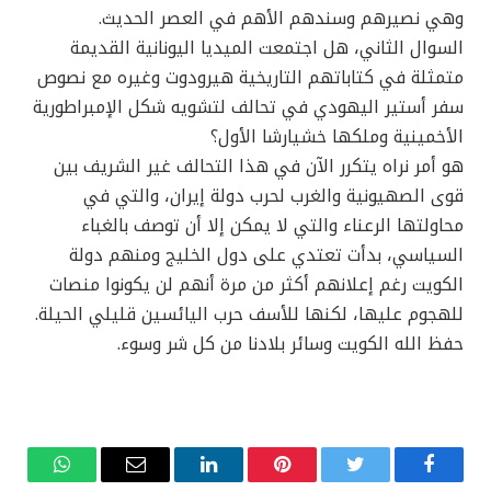
وهي نصيرهم وسندهم الأهم في العصر الحديث.
السوال الثاني، هل اجتمعت الميديا اليونانية القديمة
متمثلة في كتاباتهم التاريخية هيرودوت وغيره مع نصوص
سفر أستير اليهودي في تحالف لتشويه شكل الإمبراطورية
الأخمينية وملكها خشيارشا الأول؟
هو أمر نراه يتكرر الآن في هذا التحالف غير الشريف بين
قوى الصهيونية والغرب لحرب دولة إيران، والتي في
محاولتها الرعناء والتي لا يمكن إلا أن توصف بالغباء
السياسي، بدأت تعتدي على دول الخليج ومنهم دولة
الكويت رغم إعلانهم أكثر من مرة أنهم لن يكونوا منصات
للهجوم عليها، لكنها للأسف حرب اليائسين قليلي الحيلة.
حفظ الله الكويت وسائر بلادنا من كل شر وسوء.
فيسبوك
تويتر
بينتيريست
لينكدإن
البريد
واتساب