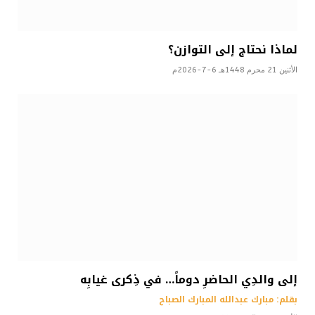
لماذا نحتاج إلى التوازن؟
الأثنين 21 محرم 1448هـ 6-7-2026م
إلى والدِي الحاضرِ دوماً… في ذِكرى غيابِه
بقلم: مبارك عبدالله المبارك الصباح