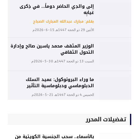
إلى والدِي الحاضرِ دوماً… في ذِكرى
غيابِه
بقلم: مبارك عبدالله المبارك الصباح
الأثنين 29 ذو الحجة 1447هـ 15-6-2026م
الوزير المثقف محمد ياسين صالح وإدارة
التحول الثقافي
السبت 13 ذو الحجة 1447هـ 30-5-2026م
ما وراء البروتوكول: عميد السلك
الدبلوماسي ودبلوماسية التأثير
الخميس 4 ذو الحجة 1447هـ 21-5-2026م
تفضيلات المحرر
بالأسماء.. سحب الجنسية الكويتية من