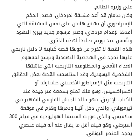
على وزيره الظالم.
وكان هامان قد أعد مشنقة لمردخاي، فصدر الحكم
الإمبراطوري أن يشنق هامان على نفس المشنقة التي
أعدها لإعدام مردخاي، وصدر مرسوم جديد يبرئ اليهود
وتأسس عيد بوريم تخليداً لهذه الذكرى.
هذه القصة لا تخرج عن كونها قصة كتابية لا دليل تاريخي
عليها تمجد في الشخصية اليهودية وترسخ لمفهوم
العداء الأممي والمظلومية التاريخية التي عاشتها
الشخصية اليهودية، وقد استلهمت القصة بعض الحقائق
التاريخية مثل الإمبراطور الأخميني خشيارشا أو
اكسراكسيس، وهو ملك تمتع بسمعة غير جيدة عند
الكتاب الإغريق، فهو قائد الجيش الفارسي الشهير في
ثيرموبلاي، والذي دخل أثينا ودمرها وهزم في موقعة
سلاميس، والذي صورته السينما الهوليودية في فيلم 300
أسبرطي، وهو فيلم أقل ما يقال عنه أنه فيلم عنصري
يمجد العنصر اليوناني.