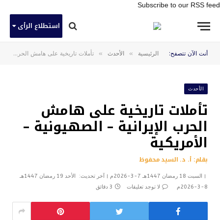
Subscribe to our RSS feed
استطلاع الرأى
»
»
أنت الآن تتصفح:
الرئيسية
الأحدث
تأملات تاريخية على هامش الحرب الإيرانية – الصهيونية – الأمريكية
الأحدث
تأملات تاريخية على هامش
الحرب الإيرانية – الصهيونية –
الأمريكية
بقلم: أ. د. السيد محفوظ
السبت 18 رمضان 1447هـ 7-3-2026م
آخر تحديث:
الأحد 19 رمضان 1447هـ
8-3-2026م
لا توجد تعليقات
3 دقائق