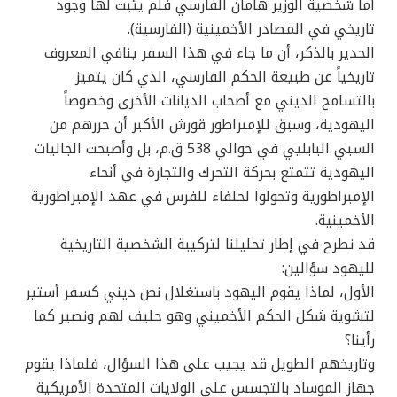
اما شخصية الوزير هامان الفارسي فلم يثبت لها وجود
تاريخي في المصادر الأخمينية (الفارسية).
الجدير بالذكر، أن ما جاء في هذا السفر ينافي المعروف
تاريخياً عن طبيعة الحكم الفارسي، الذي كان يتميز
بالتسامح الديني مع أصحاب الديانات الأخرى وخصوصاً
اليهودية، وسبق للإمبراطور قورش الأكبر أن حررهم من
السبي البابليي في حوالي 538 ق.م، بل وأصبحت الجاليات
اليهودية تتمتع بحركة التحرك والتجارة في أنحاء
الإمبراطورية وتحولوا لحلفاء للفرس في عهد الإمبراطورية
الأخمينية.
قد نطرح في إطار تحليلنا لتركيبة الشخصية التاريخية
لليهود سؤالين:
الأول، لماذا يقوم اليهود باستغلال نص ديني كسفر أستير
لتشوية شكل الحكم الأخميني وهو حليف لهم ونصير كما
رأينا؟
وتاريخهم الطويل قد يجيب على هذا السؤال، فلماذا يقوم
جهاز الموساد بالتجسس على الولايات المتحدة الأمريكية