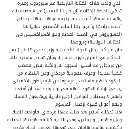
الذي ولدت خلاله الكتابة التاريخية عبر هيرودوت وغيره.
تحكي القصة الكتابية (إن جاز لنا التعبير) عن شخصية بنت
يهودية اسمها أستير، بنت يتيمة ورباها عمها مردخاي.
أخفت ديانتها وأعجب بها الملك الأخميني خشيارشا
(احشويروش في العهد القديم وهو اكسراكسيس في
الكتابات اليونانية) وتزوجها.
كان من كبار رجال الدولة الأخمينية وزير يدعى هامان (ليس
المذكور في القران كوزير فرعون)، وكان شخص مستبد طلب
من مردخاي عم أستير السجود له، ولكنه رفض، فغضب
غضباً شديداً، وعرف بيهودية مردخاي وقرر الانتقام من
اليهود كلهم فاستصدر مرسوماً من الإمبراطور الأخميني
يقضي بإبادة اليهود كلهم في يوم واحد بعد أن أقنعه
بأنهم لا يمتثلون لقوانين الإمبراطورية ويشيعون الفساد
ودفع أموال كبيرة لإصدار المرسوم.
هنا تدخلت أستير بعد طلب عمها مردخاي، فأولمت للملك
ووزيره هامان وليمتين، وفي الثانية كشفت هويتها الدينية
وكشفت مؤامرة هامان على شعبها فغضب الملك بشدة