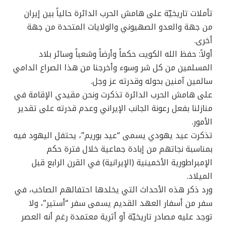
تأملات تاريخيّة على هامش الحرب الدائرة حالياً بين إيران
من جهة والعدو الصهيوني والولايات المتحدة من جهة
أخرى.
أولاً: حفظ الله الكويت حكماً وأرضاً وشعباً وسائر بلاد
المسلمين من كل شر وسوء وأخرجنا من هذا الصراع الدامي
سالمين آمنين بحوله وقدرته عز وجل.
على هامش الحرب الدائرة تذكرت ونحن مقيدي الإقامة في
منازلنا بفعل رعونة الجانب الإيراني وعدم قدرته على تقدير
الأمور.
تذكرت عيد يهودي يسمى “عيد بوريم”، يحتفل اليهود فيه
بمناسبة نجاتهم من إبادة جماعية خلال فترة حكم
الإمبراطورية الأخمينية (الإيرانية) في القرن الرابع قبل
الميلاد.
ورد ذكر هذه الأحداث التي يخلدها احتفالهم الصاخب، في
سفر من أسفار العهد القديم يسمى سفر “أستير”، ولا
توجد عليه مصادر تاريخيّة أو أثرية معتمدة رغم أنه العصر