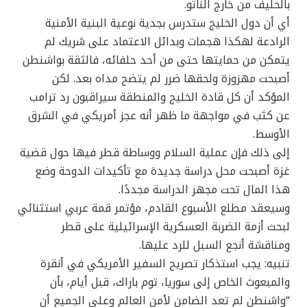
بالحليف من خارج الناتو.
أي أن دول الخليج ستدرس بجدية نوعية البنية الأمنية
الرادعة لهكذا هجمات وبدائل الاعتماد على شريك لم
يتمكن من حمايتها حتى من أحد حلفائه، فالثقة بواشنطن
أصبحت مهزوزة ولحقها ضرر لم يتضح مداه بعد. لكن
المؤكد أن كل قادة الخليج والمنطقة سيراقبون رد ترامب
عن كثب في مواجهة ما ظهر أنه عجز أمريكي في الشرق
الأوسط.
إلى ذلك فإن عملية السلام ووساطة قطر فيها حول قضية
غزة أصبحت محل دراسة جديدة مع تأكيدات الدوحة وضع
هذا المال تحت مجهر الدراسة مجددًا.
وسيعقد مطلع الأسبوع القادم، مؤتمر قمة عربي استثنائي
لبحث أزمة الضربة العسكرية الإسرائيلية على قطر
ومناقشة أنجع السبل للرد عليها.
تنبيه: يجب استذكار تصريح السفير الأمريكي في أنقرة
والمبعوث الخاص إلى سوريا، توم باراك، قبل أيام، بأن
“واشنطن لم تعد الضامن لأمن العالم وعلى الجميع أن