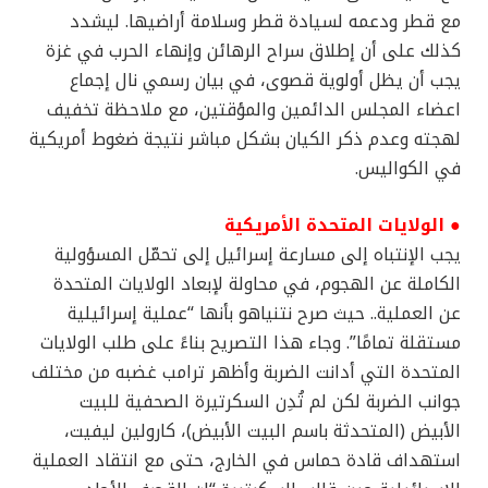
مع قطر ودعمه لسيادة قطر وسلامة أراضيها. ليشدد
كذلك على أن إطلاق سراح الرهائن وإنهاء الحرب في غزة
يجب أن يظل أولوية قصوى، في بيان رسمي نال إجماع
اعضاء المجلس الدائمين والمؤقتين، مع ملاحظة تخفيف
لهجته وعدم ذكر الكيان بشكل مباشر نتيجة ضغوط أمريكية
في الكواليس.
● الولايات المتحدة الأمريكية
يجب الإنتباه إلى مسارعة إسرائيل إلى تحمّل المسؤولية
الكاملة عن الهجوم، في محاولة لإبعاد الولايات المتحدة
عن العملية.. حيث صرح نتنياهو بأنها “عملية إسرائيلية
مستقلة تمامًا”. وجاء هذا التصريح بناءً على طلب الولايات
المتحدة التي أدانت الضربة وأظهر ترامب غضبه من مختلف
جوانب الضربة لكن لم تُدِن السكرتيرة الصحفية للبيت
الأبيض (المتحدثة باسم البيت الأبيض)، كارولين ليفيت،
استهداف قادة حماس في الخارج، حتى مع انتقاد العملية