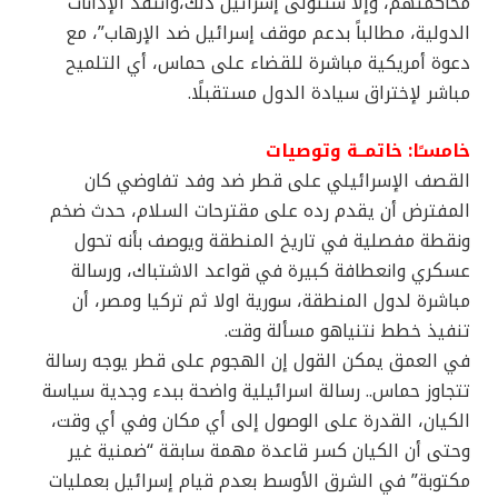
محاكمتهم، وإلا ستتولى إسرائيل ذلك،وانتقد الإدانات
الدولية، مطالباً بدعم موقف إسرائيل ضد الإرهاب”، مع
دعوة أمريكية مباشرة للقضاء على حماس، أي التلميح
مباشر لإختراق سيادة الدول مستقبلًا.
خامسـًا: خاتمــة وتوصيات
القصف الإسرائيلي على قطر ضد وفد تفاوضي كان
المفترض أن يقدم رده على مقترحات السلام، حدث ضخم
ونقطة مفصلية في تاريخ المنطقة ويوصف بأنه تحول
عسكري وانعطافة كبيرة في قواعد الاشتباك، ورسالة
مباشرة لدول المنطقة، سورية اولا ثم تركيا ومصر، أن
تنفيذ خطط نتنياهو مسألة وقت.
في العمق يمكن القول إن الهجوم على قطر يوجه رسالة
تتجاوز حماس.. رسالة اسرائيلية واضحة ببدء وجدية سياسة
الكيان، القدرة على الوصول إلى أي مكان وفي أي وقت،
وحتى أن الكيان كسر قاعدة مهمة سابقة “ضمنية غير
مكتوبة” في الشرق الأوسط بعدم قيام إسرائيل بعمليات