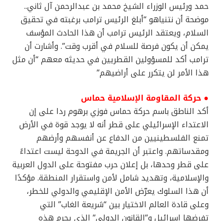
حمد ورئيس الوزراء الشيخ محمد بن عبدالرحمن آل ثاني..
موضحة أن نتنياهو “أبلغ الرئيس ترامب برغبته في تحقيق
السلام، ويعتقد الرئيس ترامب أن هذا الحادث المؤسف
يمكن أن يكون فرصة للسلام في أقرب وقت”. وأشارت أن
ترامب أكد للمسؤولين القطريين في حديثه معهم “أن مثل
هذا الأمر لن يتكرر على أراضيهم”
● حركة المقاومة الإسلامية حماس
أكد الناطق باسم حركة حماس فوزي برهوم ردا على إن
الاعتداء الإسرائيلي على قطر أنه لا يوجد قوة في الأرض
تمنع الفلسطينيين من الدفاع عن أنفسهم وأرضهم
ومقدساتهم. واعتبر أن الجريمة في الدوحة ليست اعتداءً
على قطر وحدها، بل إعلان حرب مفتوحة على الدول العربية
والإسلامية، وتهديد شامل لأمن واستقرار المنطقة. مؤكدًا
أن هذا السلوك يعرّض الأمن الإقليمي والدولي للخطر،
وعلى قادة العالم الاختيار بين “شريعة الغاب” التي
تفرضها إسرائيل و”القانون الدولي” الذي يجرم هذه