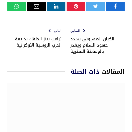
فيسبوك
تويتر
بينتيريست
لينكدإن
البريد
واتساب
الإلكتروني
السابق
التالي
الكيان الصهيوني يهدد
ترامب يبتز الحلفاء بذريعة
جهود السلام ويغدر
الحرب الروسية الأوكرانية
بالوساطة القطرية
المقالات
ذات الصلة