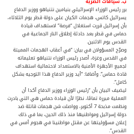
ب. سياقات الضربة
برر رئيس الوزراء الإسرائيلي بنيامين نتنياهو ووزير الدفاع
يسرائيل كاتس، هجمات الكيان على دولة قطر يوم الثلاثاء،
بأن إسرائيل قررت استغلال “فرصة” لاستهداف قيادة
حماس في قطر بعد حادثة إطلاق النار الجماعية في
القدس يوم الاثنين.
وصرّح المسؤولان في بيان: “في أعقاب الهجمات المميتة
في القدس وغزة، أصدر رئيس الوزراء نتنياهو تعليماته
لجميع الأجهزة الأمنية بالاستعداد لاحتمالية استهداف
قادة حماس”. وأضافا: “أيد وزير الدفاع هذا التوجيه بشكل
كامل”.
ليضيف البيان بأن “رئيس الوزراء ووزير الدفاع أكدا أن
العملية مبررة تمامًا، نظرًا لأن قيادة حماس هي التي بادرت
ونظمت مذبحة 7 أكتوبر، وواصلت شن هجمات قاتلة ضد
دولة إسرائيل ومواطنيها منذ ذلك الحين، بما في ذلك
إعلان مسؤوليتها عن مقتل مواطنينا في هجوم أمس في
القدس”.