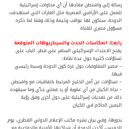
رسالة إلى واشنطن مفادها أن أي محاولات إسرائيلية
للعمل على الأراضي المصرية مثل الغارات التي استهدفت
الدوحة، ستكون لها عواقب وخيمة وذلك وفقا لما ذكره
مسؤول مصري للقناة.
رابعــًا: انعكاسات الحدث والسيناريوهات المتوقعة
يفتح الاعتداء الإسرائيلي السافر على قطر، الباب على
تساؤلات كثيرة حول عدة نقاط:
– مصير المفاوضات حول غزة كون الدوحة وسيط رئيسي
فيها.
– تساؤلات عن أمن الخليج المرتبط باتفاقيات مع واشنطن.
– نجاة الكيان من أي عقوبة أو رد فعلي جدّي وما سيقوده
ذلك من تعديات إسرائيلية على دول أخرى وفق رؤية
اليمين الحاكم في الكيان.
بدورها، وفي بيان نشره مكتب الإعلام الدولي القطري، يوم
الخميس، أكدت الدوحة أن شراكتها الأمنية والدفاعية مع