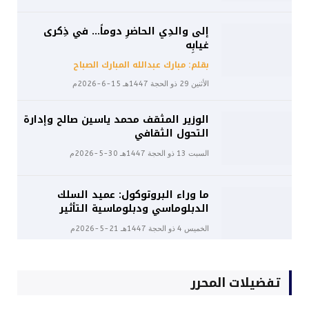
إلى والدِي الحاضرِ دوماً… في ذِكرى
غيابِه
بقلم: مبارك عبدالله المبارك الصباح
الأثنين 29 ذو الحجة 1447هـ 15-6-2026م
الوزير المثقف محمد ياسين صالح وإدارة
التحول الثقافي
السبت 13 ذو الحجة 1447هـ 30-5-2026م
ما وراء البروتوكول: عميد السلك
الدبلوماسي ودبلوماسية التأثير
الخميس 4 ذو الحجة 1447هـ 21-5-2026م
تفضيلات المحرر