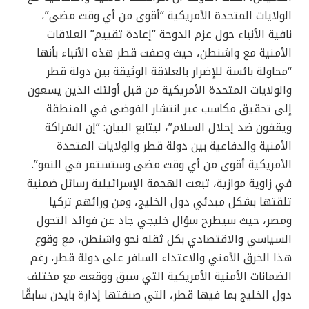
الولايات المتحدة الأمريكية “أقوى من أي وقت مضى”،
نافية الأنباء حول عزم الدوحة “إعادة تقييم” العلاقات
الأمنية مع واشنطن، حيث وصفت قطر هذه الأنباء بأنها
“محاولة بائسة للإضرار بالعلاقة الوثيقة بين دولة قطر
والولايات المتحدة الأمريكية من قبل أولئك الذين يسعون
إلى تحقيق مكاسب عبر انتشار الفوضى في المنطقة
ويقفون ضد إحلال السلام”، ليتابع البيان: “إن الشراكة
الأمنية والدفاعية بين دولة قطر والولايات المتحدة
الأمريكية أقوى من أي وقت مضى وستستمر في النمو”.
في زاوية موازية، تبعث الهجمة الإسرائيلية رسائل ضمنية
تلقتها بشكل مبدئي دول الخليج، ومن ورائهم تركيا
ومصر، حيث سيطرح سؤال خليجي جاد عن فوائد التحول
السياسي والاقتصادي بكل ثقله نحو واشنطن، مع وقوع
هذا الخرق الأمني والاعتداء السافر على دولة قطر، رغم
الضمانات الأمنية الأمريكية التي سبق ووقعت مع مختلف
دول الخليج بما فيها قطر، التي صنفتها إدارة بايدن سابقًا