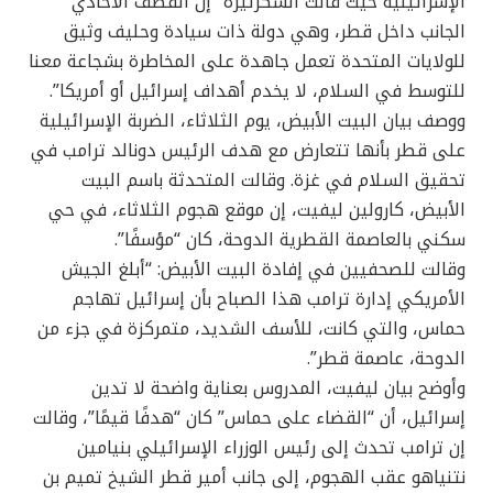
الإسرائيلية حيث قالت السكرتيرة “إن القصف الأحادي
الجانب داخل قطر، وهي دولة ذات سيادة وحليف وثيق
للولايات المتحدة تعمل جاهدة على المخاطرة بشجاعة معنا
للتوسط في السلام، لا يخدم أهداف إسرائيل أو أمريكا”.
ووصف بيان البيت الأبيض، يوم الثلاثاء، الضربة الإسرائيلية
على قطر بأنها تتعارض مع هدف الرئيس دونالد ترامب في
تحقيق السلام في غزة. وقالت المتحدثة باسم البيت
الأبيض، كارولين ليفيت، إن موقع هجوم الثلاثاء، في حي
سكني بالعاصمة القطرية الدوحة، كان “مؤسفًا”.
وقالت للصحفيين في إفادة البيت الأبيض: “أبلغ الجيش
الأمريكي إدارة ترامب هذا الصباح بأن إسرائيل تهاجم
حماس، والتي كانت، للأسف الشديد، متمركزة في جزء من
الدوحة، عاصمة قطر”.
وأوضح بيان ليفيت، المدروس بعناية واضحة لا تدين
إسرائيل، أن “القضاء على حماس” كان “هدفًا قيمًا”، وقالت
إن ترامب تحدث إلى رئيس الوزراء الإسرائيلي بنيامين
نتنياهو عقب الهجوم، إلى جانب أمير قطر الشيخ تميم بن