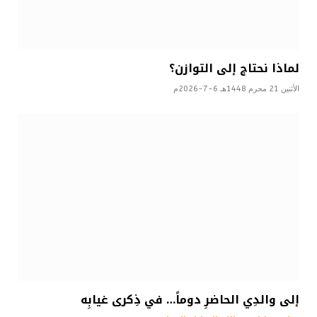
لماذا نحتاج إلى التوازن؟
الأثنين 21 محرم 1448هـ 6-7-2026م
إلى والدِي الحاضرِ دوماً… في ذِكرى غيابِه