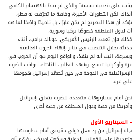
يقف على قدميه بنفسه” والذي لم يحظ بالاهتمام الكافي
آنذاك. لكن التطورات الأخيرة، وخاصة ما تعرّضت له قطر،
تؤكد أن هذا التصريح لم يكن عابرًا، بل تلميحًا واضحًا لما هو
آت لدول المنطقة خصوصًا تركيا وسورية.
كذلك فإن تعهد الرئيس الأمريكي، دونالد ترامب، أثناء
حديثه بحفل التنصيب في يناير بإنهاء الحروب العالمية
وبسرعة، اثبت أنه لم ينفذ، والواقع اليوم هو أن الحروب في
غزة وأوكرانيا تتسع، وشهد العالم ، الثلاثاء، عواقب الضربة
الإسرائيلية في الدوحة في حين تُصعّد إسرائيل هجومها
على غزة.
نحن أمام سيناريوهات متعددة للضربة تتعلق بإسرائيل
وأمريكا من جهة ودول المنطقة من جهة أخرى
– السيناريو الأول
نجاة إسرائيل من رد فعل دولي حقيقي أمام غطرستها
وتعديها على القوانين الدولية وسكوت امريكي يفهم أنه