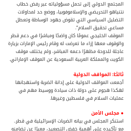
المجتمع الدولي إلى تحمل مسؤولياته عبر رفض خطاب
نتنياهو التحريضي والإسلاموفوبيا، ووضع حد لمحاولات
التضليل السياسي التي تقوض جهود الوساطة وتعطل
مساعي تحقيق السلام”.
الموقف الخليجي عمومًا كان واضحًا ومباشرًا في دعم قطر
والوقوف معها إزاء ما تعرضت له وقام رئيس الإمارات بزيارة
عاجلة للدوحة مظهرًا دعمه المباشر، ولم يختلف موقف
الكويت والمملكة العربية السعودية عن الموقف الإماراتي.
ثالثـًا: المواقف الدولية
أجمعت المواقف الدولية على إدانة الضربة واستهجانها
لهكذا هجوم على دولة ذات سيادة ووسيط مهم في
عمليات السلام في فلسطين وغيرها.
● مجلس الأمن
استنكر المجلس في بيانه الضربات الإسرائيلية في قطر..
مع تأكيده على أهمية خفض التصعيد، معبرًا عن تضامنه