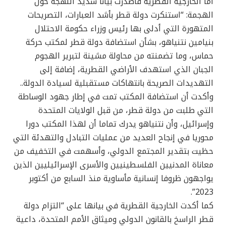
أما الخارجية القطرية فأصدرت بيانًا شديد اللهجة حول
الهجمة: “استنكرت دولة قطر بأشد العبارات، التصريحات
المتهورة التي أدلى بها رئيس وزراء حكومة الاحتلال
بنيامين نتنياهو، بشأن استضافة دولة قطر لمكتب حركة
حماس، وما تضمنته من محاولة مشينة لتبرير الهجوم
الجبان الذي استهدف الأراضي القطرية، إضافة إلى
التهديدات الصريحة بانتهاكات مستقبلية لسيادة الدولة..
وأكدت أن استضافة المكتب تمت في إطار جهود الوساطة
التي طلبت من دولة قطر، من قبل الولايات المتحدة
وإسرائيل، وأن نتنياهو يدرك تماما أن لهذا المكتب دورا
محوريا في إنجاح العديد من عمليات التبادل والتهدئة التي
حظيت بتقدير المجتمع الدولي، وأسهمت في التخفيف من
معاناة المدنيين الفلسطينيين والأسرى الإسرائيليين الذين
يواجهون ظروفا إنسانية مأساوية منذ السابع من أكتوبر
2023”.
كما أكدت الخارجية القطرية في بيانها على “التزام دولة
قطر الراسخ بالقانون الدولي وميثاق الأمم المتحدة، داعية