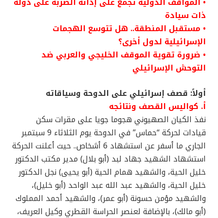
• المواقف الدولية تجمع على إدانة الضربة على دولة
ذات سيادة
• مستقبل المنطقة.. هل تتوسع الهجمات
الإسرائيلية لدول أخرى؟
• ضرورة تقوية الموقف الخليجي والعربي ضد
التوحش الإسرائيلي
أولاً: قصف إسرائيلي على الدوحة وسياقاته
أ. كواليس القصف ونتائجه
نفذ الكيان الصهيوني هجوما جويا على مقرات سكن
قيادات لحركة “حماس” في الدوحة يوم الثلاثاء 9 سبتمبر
الجاري ما أسفر عن استشهاد 6 أشخاص.. حيث أعلنت الحركة
استشهاد الشهيد جهاد لبد (أبو بلال) مدير مكتب الدكتور
خليل الحية، والشهيد همام الحية (أبو يحيى) نجل الدكتور
خليل الحية، والشهيد عبد الله عبد الواحد (أبو خليل)،
والشهيد مؤمن حسونة (أبو عمر)، والشهيد أحمد المملوك
(أبو مالك)، بالإضافة لعنصر الحراسة القطري وكيل العريف،