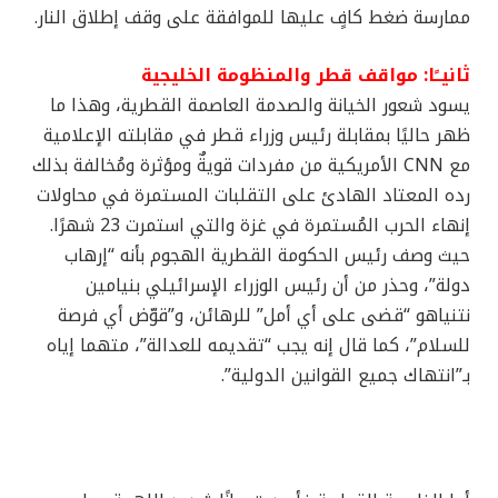
ممارسة ضغط كافٍ عليها للموافقة على وقف إطلاق النار.
ثانيــًا: مواقف قطر والمنظومة الخليجية
يسود شعور الخيانة والصدمة العاصمة القطرية، وهذا ما
ظهر حاليًا بمقابلة رئيس وزراء قطر في مقابلته الإعلامية
مع CNN الأمريكية من مفردات قويةٌ ومؤثرة ومُخالفة بذلك
رده المعتاد الهادئ على التقلبات المستمرة في محاولات
إنهاء الحرب المُستمرة في غزة والتي استمرت 23 شهرًا.
حيث وصف رئيس الحكومة القطرية الهجوم بأنه “إرهاب
دولة”، وحذر من أن رئيس الوزراء الإسرائيلي بنيامين
نتنياهو “قضى على أي أمل” للرهائن، و”قوّض أي فرصة
للسلام”، كما قال إنه يجب “تقديمه للعدالة”، متهما إياه
بـ”انتهاك جميع القوانين الدولية”.