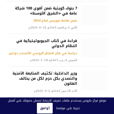
7 بنوك كويتية ضمن أقوى 100 شركة
عامة في «الشرق الأوسط»
ضمن قائمة فوربس لعام 2024
الأثنين 4 ذو الحجة 1445هـ 10-6-2024م
قراءة في كتاب الجيوبوليتيكية في
النظام الدولي
دراسة في فكر المنظر الروسي الكسندر دوغين
الخميس 6 رجب 1445هـ 18-1-2024م
وزير الداخلية: تكثيف المتابعة الأمنية
والتصدي بكل حزم لكل من يخالف
القانون
الأحد 18 صفر 1445هـ 3-9-2023م
موقع مركز طروس يستخدم ملفات تعريف الارتباط لضمان حصولك على أفضل
لماذا نحتاج إلى التوازن؟
تجربة على موقعنا
أوافق
الأثنين 21 محرم 1448هـ 6-7-2026م