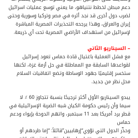
دعم مبطن لخطط نتنياهو، ما يعني توسع عمليات اسرائيل
لضرب دول أخرى قد نجد أثره في مصر وتركيا وسورية وحتى
إيران والعراق، وهذا يرجحه التحذيرات المصرية المباشرة
لإسرائيل من استهداف الأراضي المصرية تحت أي ذريعة.
– السيناريو الثاني
مع فشل العملية باغتيال قادة حماس تعود إسرائيل
لقواعدها السابقة مع المماطلة في حل أزمة غزة، لكنها
ستخسر إقليميًا جهود الوساطة وتضع اتفاقيات السلام
محل نظر من جديد.
يبدو السيناريو الأول أكثر ترجيحًا بنسبة تتجاوز 60 ٪ لا
سيما وأن رئيس حكومة الكيان شبه الضربة الإسرائيلية في
قطر برد أمريكا بعد 11 سبتمبر، واتهم الدوحة بإيواء ودعم
حماس
وحذّر الدول التي تؤوي“إرهابيين”قائلاً: “إما طردهم أو