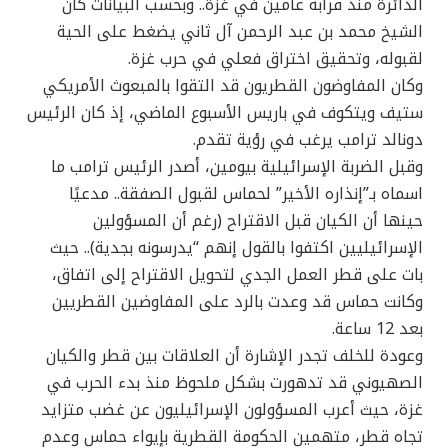
الدائرة منذ قرابة عامين في غزة.. وبحسب البيانات كان
الشيخ محمد بن عبد الرحمن آل ثاني يضغط على الحية
لقبوله، وتحقيق اختراق فعلي في حرب غزة.
وكان المفاوضون القطريون قد التقوا بالمبعوث الأمريكي
ستيف ويتكوف في باريس الأسبوع الماضي، إذ كان الرئيس
دونالد ترامب يرغب في رؤية تقدم.
وقبل الضربة الإسرائيلية بيومين، أصدر الرئيس ترامب ما
اسماه بـ”إنذاره الأخير” لحماس لقبول الصفقة.. مدعيًا
حينها أن الكيان قبل الاقتراح (رغم أن المسؤولين
الإسرائيليين اكتفوا بالقول إنهم “يدرسونه بجدية).. حيث
بات على قطر العمل الجدي لتحويل الاقتراح إلى اتفاق،
وكانت حماس قد وعدت بالرد على المفاوضين القطريين
بعد 12 ساعة.
وعودة للخلف تجدر الإشارة أن العلاقات بين قطر والكيان
الصهيوني قد تدهورت بشكل ملحوظ منذ بدء الحرب في
غزة، حيث أعرب المسؤولون الإسرائيليون عن غضب متزايد
تجاه قطر، متهمين الحكومة القطرية بإيواء حماس وعدم