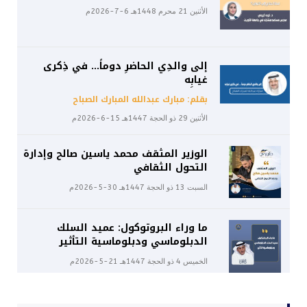
الأثنين 21 محرم 1448هـ 6-7-2026م
إلى والدِي الحاضرِ دوماً… في ذِكرى
غيابِه
بقلم: مبارك عبدالله المبارك الصباح
الأثنين 29 ذو الحجة 1447هـ 15-6-2026م
الوزير المثقف محمد ياسين صالح وإدارة
التحول الثقافي
السبت 13 ذو الحجة 1447هـ 30-5-2026م
ما وراء البروتوكول: عميد السلك
الدبلوماسي ودبلوماسية التأثير
الخميس 4 ذو الحجة 1447هـ 21-5-2026م