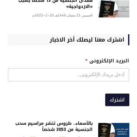
فقدان الجنسية من 13 شخصاً بسبب
«الازدواجية»
الخميس 21 شعبان 1446هـ 20-2-2025م
اشترك معنا ليصلك أخر الاخبار
البريد الإلكترونى
*
اشترك
بالأسماء.. طروس تنشر مراسيم سحب
الجنسية من 3053 شخصاً