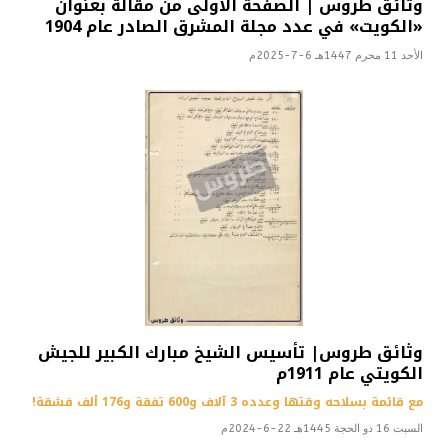
وثائق طروس | الصفحة الأولى من مقالة بعنوان
«الكويت» في عدد مجلة المشرق الصادر عام 1904
الأحد 11 محرم 1447هـ 6-7-2025م
وثائق طروس| تأسيس الشيخ مبارك الكبير للجيش
الكويتي عام 1911م
مع قائمة بسلاحه وقتها وعدده 3 آلاف و600 تفقة و176 ألف فشقة!
السبت 16 ذو الحجة 1445هـ 22-6-2024م