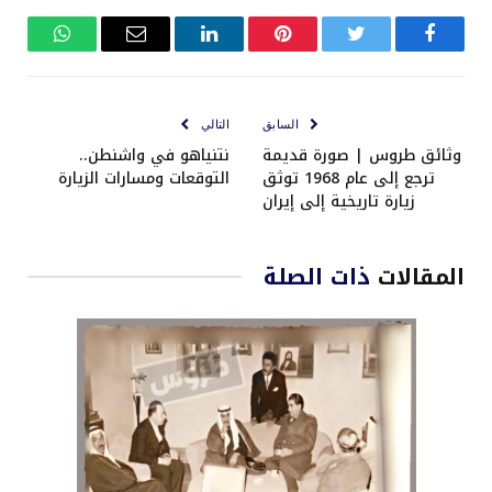
فيسبوك
تويتر
بينتيريست
لينكدإن
البريد
واتساب
الإلكتروني
السابق
التالي
وثائق طروس | صورة قديمة
نتنياهو في واشنطن..
ترجع إلى عام 1968 توثق
التوقعات ومسارات الزيارة
زيارة تاريخية إلى إيران
المقالات
ذات الصلة