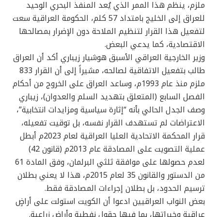
ملزم، ينظم هذا الممر الذي يُعد المنفذ البحري الوحيد
للعراق إلى الخليج بامتداد 57 كلم، الحكومة العراقية سعت
لتفعيل هذا القرار لتنظيم الملاحة دون الإضرار بمصالحها
الاقتصادية، كما يدعي البعض.
وزير الخارجية العراقي الأسبق هوشيار زيباري أكد أن العراق
طالب بتفعيل الاتفاقية لصالحه، مشيراً إلى أن القرار 833
ملزم منذ عام 1993م، وساعد العراق على الخروج من أحكام
الفصل السابع (المتعلق بتهديد السلم والعدوان)، زيباري
وصف الجدل الحالي بأنه “إثارة سياسية ومزايدات انتخابية”،
الاعتراضات لم تستهدف القرار نفسه، بل توقيت تفعيله،
قرار المحكمة الاتحادية العليا العراقية لعام 2023م أبطل
عملية التصويت على المصادقة عام 2013م (قانون 42)
لعدم حصولها على موافقة ثلثي البرلمان، وفق المادة 61
من الدستور والقانون 35 لعام 2015م، هذا لا يعني بطلان
ترسيم الحدود، بل بطلان إجراءات المصادقة فقط.
بعض النواب العراقيين ادعوا أن الكويت استولت على أراضٍ
عراقية وخيراتها، بما فيها حقول نفطية وأراضٍ زراعية.