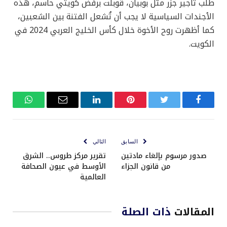
طلب تأجير جزر مثل بوبيان، قوبلت برفض كويتي حاسم، هذه
الأجندات السياسية لا يجب أن تُشعل الفتنة بين الشعبين،
كما أظهرت روح الأخوة خلال كأس الخليج العربي 2024 في
الكويت.
فيسبوك
تويتر
بينتيريست
لينكدإن
البريد
واتساب
الإلكتروني
السابق
التالي
صدور مرسوم بإلغاء مادتين
تقرير مركز طروس.. الشرق
من قانون الجزاء
الأوسط في عيون الصحافة
العالمية
المقالات
ذات الصلة