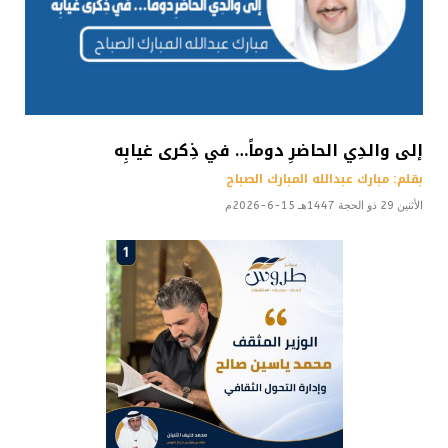
إلى والدِي الحاضرِ دوماً… في ذِكرى غيابِه
بقلم: مبارك عبدالله المبارك الصباح
الأثنين 29 ذو الحجة 1447هـ 15-6-2026م