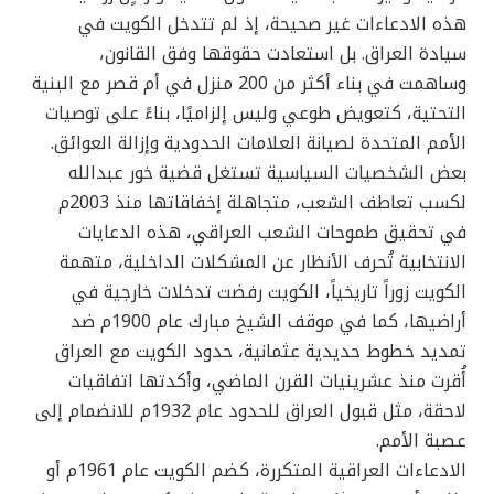
هذه الادعاءات غير صحيحة، إذ لم تتدخل الكويت في
سيادة العراق. بل استعادت حقوقها وفق القانون،
وساهمت في بناء أكثر من 200 منزل في أم قصر مع البنية
التحتية، كتعويض طوعي وليس إلزاميًا، بناءً على توصيات
الأمم المتحدة لصيانة العلامات الحدودية وإزالة العوائق.
بعض الشخصيات السياسية تستغل قضية خور عبدالله
لكسب تعاطف الشعب، متجاهلة إخفاقاتها منذ 2003م
في تحقيق طموحات الشعب العراقي، هذه الدعايات
الانتخابية تُحرف الأنظار عن المشكلات الداخلية، متهمة
الكويت زوراً تاريخياً، الكويت رفضت تدخلات خارجية في
أراضيها، كما في موقف الشيخ مبارك عام 1900م ضد
تمديد خطوط حديدية عثمانية، حدود الكويت مع العراق
أُقرت منذ عشرينيات القرن الماضي، وأكدتها اتفاقيات
لاحقة، مثل قبول العراق للحدود عام 1932م للانضمام إلى
عصبة الأمم.
الادعاءات العراقية المتكررة، كضم الكويت عام 1961م أو