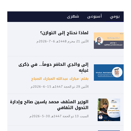
يومي
أسبوعى
شهرى
لماذا نحتاج إلى التوازن؟
الأثنين 21 محرم 1448هـ 6-7-2026م
إلى والدِي الحاضرِ دوماً… في ذِكرى
غيابِه
بقلم: مبارك عبدالله المبارك الصباح
الأثنين 29 ذو الحجة 1447هـ 15-6-2026م
الوزير المثقف محمد ياسين صالح وإدارة
التحول الثقافي
السبت 13 ذو الحجة 1447هـ 30-5-2026م