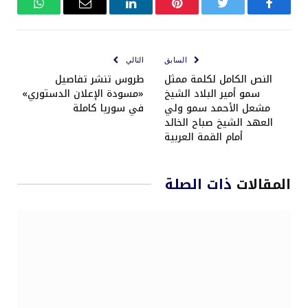
فيسبوك
تويتر
بينتيريست
لينكدإن
البريد
واتساب
الإلكتروني
السابق
التالي
النص الكامل لكلمة ممثل
طروس تنشر تفاصيل
سمو أمير البلاد الشيخ
«مسودة الإعلان الدستوري»
مشعل الأحمد سمو ولي
في سوريا كاملة
العهد الشيخ صباح الخالد
أمام القمة العربية
المقالات
ذات الصلة