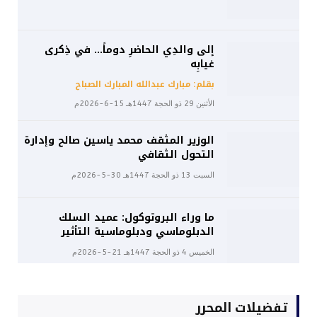
إلى والدِي الحاضرِ دوماً… في ذِكرى
غيابِه
بقلم: مبارك عبدالله المبارك الصباح
الأثنين 29 ذو الحجة 1447هـ 15-6-2026م
الوزير المثقف محمد ياسين صالح وإدارة
التحول الثقافي
السبت 13 ذو الحجة 1447هـ 30-5-2026م
ما وراء البروتوكول: عميد السلك
الدبلوماسي ودبلوماسية التأثير
الخميس 4 ذو الحجة 1447هـ 21-5-2026م
تفضيلات المحرر