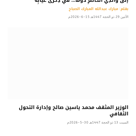
إلى والدِي الحاضرِ دوماً… في ذِكرى غيابِه
بقلم: مبارك عبدالله المبارك الصباح
الأثنين 29 ذو الحجة 1447هـ 15-6-2026م
الوزير المثقف محمد ياسين صالح وإدارة التحول
الثقافي
السبت 13 ذو الحجة 1447هـ 30-5-2026م