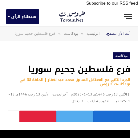
Subscribe to our RSS feed
استطلاع الرأى
»
»
أنت الآن تتصفح:
الرئيسية
بودكاست
فرع فلسطين جحيم سوريا
بودكاست
فرع فلسطين جحيم سوريا
الجزء الثاني مع المعتقل السابق محمد عبدالغفار | الحلقة 38 في
بودكاست طروس
الأثنين 13 رجب 1446هـ 13-1-2025م
آخر تحديث:
الأثنين 13 رجب 1446هـ 13-
1-2025م
لا توجد تعليقات
1 دقائق