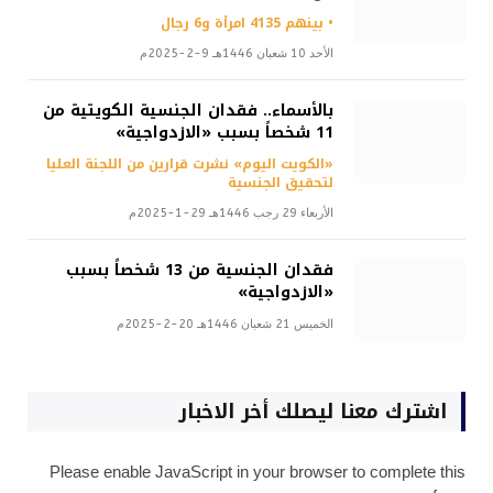
• بينهم 4135 امرأة و6 رجال
الأحد 10 شعبان 1446هـ 9-2-2025م
بالأسماء.. فقدان الجنسية الكويتية من
11 شخصاً بسبب «الازدواجية»
«الكويت اليوم» نشرت قرارين من اللجنة العليا
لتحقيق الجنسية
الأربعاء 29 رجب 1446هـ 29-1-2025م
فقدان الجنسية من 13 شخصاً بسبب
«الازدواجية»
الخميس 21 شعبان 1446هـ 20-2-2025م
اشترك معنا ليصلك أخر الاخبار
Please enable JavaScript in your browser to complete this