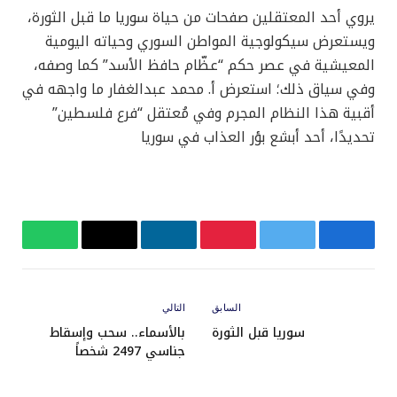
يروي أحد المعتقلين صفحات من حياة سوريا ما قبل الثورة،
ويستعرض سيكولوجية المواطن السوري وحياته اليومية
المعيشية في عصر حكم “عظّام حافظ الأسد” كما وصفه،
وفي سياق ذلك؛ استعرض أ. محمد عبدالغفار ما واجهه في
أقبية هذا النظام المجرم وفي مُعتقل “فرع فلسطين”
تحديدًا، أحد أبشع بؤر العذاب في سوريا
فيسبوك
تويتر
بينتيريست
لينكدإن
البريد
واتساب
الإلكتروني
السابق
التالي
سوريا قبل الثورة
بالأسماء.. سحب وإسقاط
جناسي 2497 شخصاً