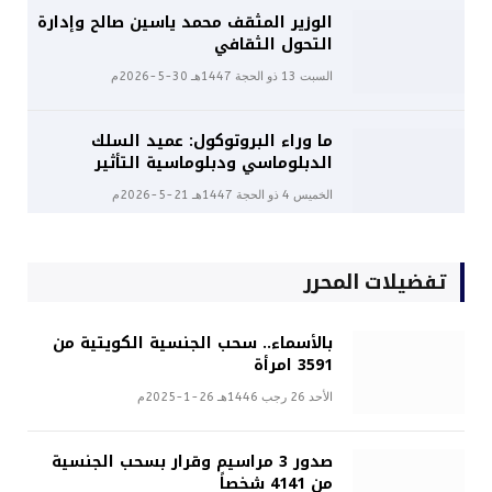
الوزير المثقف محمد ياسين صالح وإدارة
التحول الثقافي
السبت 13 ذو الحجة 1447هـ 30-5-2026م
ما وراء البروتوكول: عميد السلك
الدبلوماسي ودبلوماسية التأثير
الخميس 4 ذو الحجة 1447هـ 21-5-2026م
تفضيلات المحرر
بالأسماء.. سحب الجنسية الكويتية من
3591 امرأة
الأحد 26 رجب 1446هـ 26-1-2025م
صدور 3 مراسيم وقرار بسحب الجنسية
من 4141 شخصاً