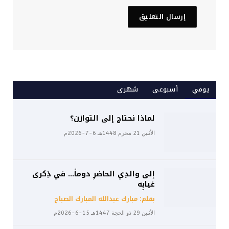
يومي
أسبوعى
شهرى
لماذا نحتاج إلى التوازن؟
الأثنين 21 محرم 1448هـ 6-7-2026م
إلى والدِي الحاضرِ دوماً… في ذِكرى
غيابِه
بقلم: مبارك عبدالله المبارك الصباح
الأثنين 29 ذو الحجة 1447هـ 15-6-2026م