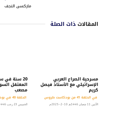
ماركسي النجف
المقالات
ذات الصلة
مسرحية الصراع العربي
20 سنة في س
الإسرائيلي مع الأستاذ فيصل
المعتقل السور
كريم
مصعب
في الحلقة 41 من بودكاست طروس
الحلقة 40 في بودكاست طروس
الأثنين 11 شعبان 1446هـ 10-2-2025م
الخميس 23 رجب 1446هـ 23-1-2025م