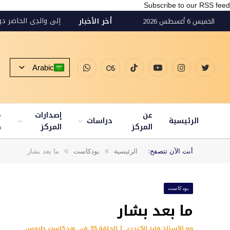
Subscribe to our RSS feed
إلى والدِي الحاضرِ د
أخر الأخبار
الخميس 6 أغسطس 2026
Arabic
تويتر
الانستغرام
يوتيوب
تيكتوك
Last.fm
واتساب
عن
إصدارات
م
الرئيسية
دراسات
المركز
المركز
ط
»
»
أنت الآن تتصفح:
الرئيسية
بودكاست
ما بعد بشار
بودكاست
ما بعد بشار
مع الأستاذ فايز الكندري | الحلقة 35 في بودكاست طروس