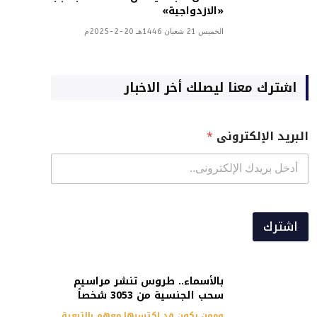
«الازدواجية»
الخميس 21 شعبان 1446هـ 20-2-2025م
اشترك معنا ليصلك أخر الاخبار
البريد الإلكترونى
*
اشترك
بالأسماء.. طروس تنشر مراسيم
سحب الجنسية من 3053 شخصاً
وممن يكون قد اكتسبها معهم بالتبعية