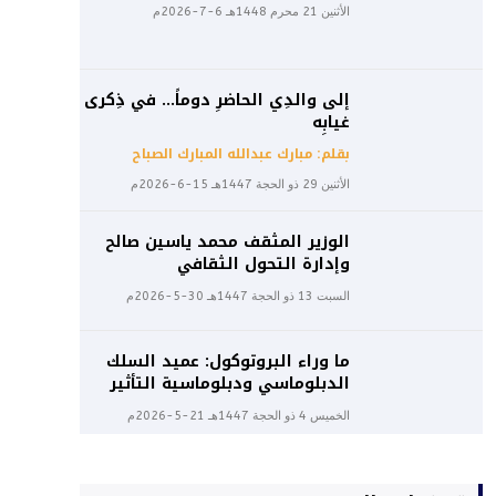
الأثنين 21 محرم 1448هـ 6-7-2026م
إلى والدِي الحاضرِ دوماً… في ذِكرى
غيابِه
بقلم: مبارك عبدالله المبارك الصباح
الأثنين 29 ذو الحجة 1447هـ 15-6-2026م
الوزير المثقف محمد ياسين صالح
وإدارة التحول الثقافي
السبت 13 ذو الحجة 1447هـ 30-5-2026م
ما وراء البروتوكول: عميد السلك
الدبلوماسي ودبلوماسية التأثير
الخميس 4 ذو الحجة 1447هـ 21-5-2026م