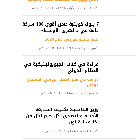
الأحد 29 جمادى الأولى 1446هـ 1-12-2024م
7 بنوك كويتية ضمن أقوى 100 شركة
عامة في «الشرق الأوسط»
ضمن قائمة فوربس لعام 2024
الأثنين 4 ذو الحجة 1445هـ 10-6-2024م
قراءة في كتاب الجيوبوليتيكية في
النظام الدولي
دراسة في فكر المنظر الروسي الكسندر
دوغين
الخميس 6 رجب 1445هـ 18-1-2024م
وزير الداخلية: تكثيف المتابعة
الأمنية والتصدي بكل حزم لكل من
يخالف القانون
الأحد 18 صفر 1445هـ 3-9-2023م