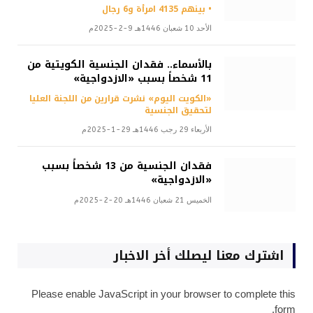
• بينهم 4135 امرأة و6 رجال
الأحد 10 شعبان 1446هـ 9-2-2025م
بالأسماء.. فقدان الجنسية الكويتية من
11 شخصاً بسبب «الازدواجية»
«الكويت اليوم» نشرت قرارين من اللجنة العليا
لتحقيق الجنسية
الأربعاء 29 رجب 1446هـ 29-1-2025م
فقدان الجنسية من 13 شخصاً بسبب
«الازدواجية»
الخميس 21 شعبان 1446هـ 20-2-2025م
اشترك معنا ليصلك أخر الاخبار
Please enable JavaScript in your browser to complete this
form.