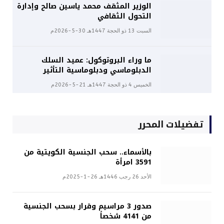
الوزير المثقف محمد ياسين صالح وإدارة
التحول الثقافي
السبت 13 ذو الحجة 1447هـ 30-5-2026م
ما وراء البروتوكول: عميد السلك
الدبلوماسي ودبلوماسية التأثير
الخميس 4 ذو الحجة 1447هـ 21-5-2026م
تفضيلات المحرر
بالأسماء.. سحب الجنسية الكويتية من
3591 امرأة
الأحد 26 رجب 1446هـ 26-1-2025م
صدور 3 مراسيم وقرار بسحب الجنسية
من 4141 شخصاً