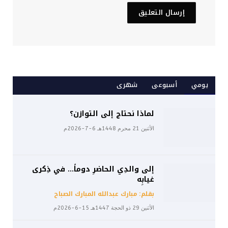
يومي
أسبوعى
شهرى
لماذا نحتاج إلى التوازن؟
الأثنين 21 محرم 1448هـ 6-7-2026م
إلى والدِي الحاضرِ دوماً… في ذِكرى
غيابِه
بقلم: مبارك عبدالله المبارك الصباح
الأثنين 29 ذو الحجة 1447هـ 15-6-2026م