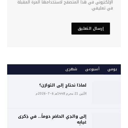
الإلكتروني في هذا المتصفح لاستخدامها المرة المقبلة
في تعليقي.
يومي
أسبوعى
شهرى
لماذا نحتاج إلى التوازن؟
الأثنين 21 محرم 1448هـ 6-7-2026م
إلى والدِي الحاضرِ دوماً… في ذِكرى
غيابِه