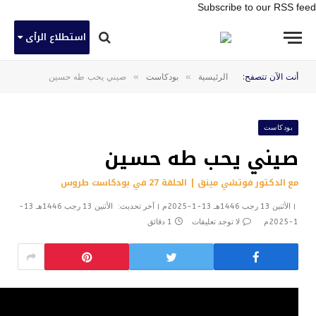
Subscribe to our RSS feed
استطلاع الرأى
»
»
أنت الآن تتصفح:
الرئيسية
بودكاست
صيني يحب طه حسين
بودكاست
صيني يحب طه حسين
مع الدكتور فوتشي مينق | الحلقة 27 في بودكاست طروس
الأثنين 13 رجب 1446هـ 13-1-2025م
آخر تحديث:
الأثنين 13 رجب 1446هـ 13-
1-2025م
لا توجد تعليقات
1 دقائق