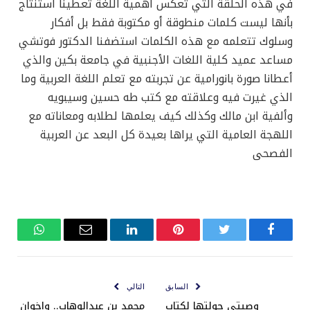
في هذه الحلقة التي تعكس أهمية اللغة تعطينا استنتاج
بأنها ليست كلمات منطوقة أو مكتوبة فقط بل أفكار
وسلوك تتعلمه مع هذه الكلمات استضفنا الدكتور فوتشي
مساعد عميد كلية اللغات الأجنبية في جامعة بكين والذي
أعطانا صورة بانورامية عن تجربته مع تعلم اللغة العربية وما
الذي غيرت فيه وعلاقته مع كتب طه حسين وسيبويه
وألفية ابن مالك وكذلك كيف يعلمها لطلابه ومعاناته مع
اللهجة العامية التي يراها بعيدة كل البعد عن العربية
الفصحى
فيسبوك
تويتر
بينتيريست
لينكدإن
البريد
واتساب
الإلكتروني
السابق
التالي
وصيتي حولتها لكتاب
محمد بن عبدالوهاب.. وإخوان