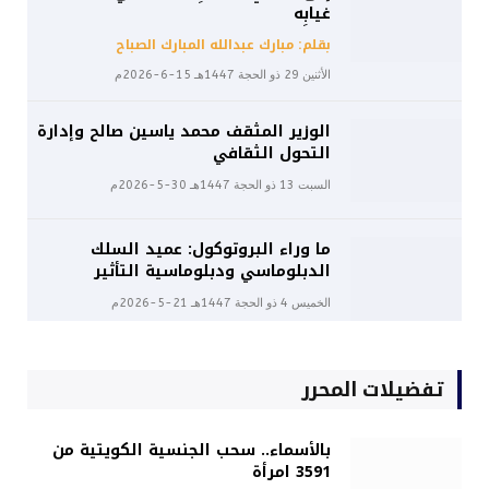
غيابِه
بقلم: مبارك عبدالله المبارك الصباح
الأثنين 29 ذو الحجة 1447هـ 15-6-2026م
الوزير المثقف محمد ياسين صالح وإدارة
التحول الثقافي
السبت 13 ذو الحجة 1447هـ 30-5-2026م
ما وراء البروتوكول: عميد السلك
الدبلوماسي ودبلوماسية التأثير
الخميس 4 ذو الحجة 1447هـ 21-5-2026م
تفضيلات المحرر
بالأسماء.. سحب الجنسية الكويتية من
3591 امرأة