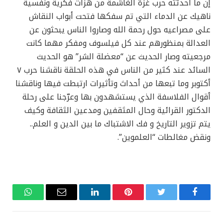
إن ما أحدثته حرب غزة الغاشمة من هزّات فكرية ونفسية
ناهيك عن الدماء التي تم سفكها فتحت أبواب النقاش
على مصراعيه حول رحمة الله وصاروا الناس يبحثون عن
العدالة بمنظورهم عند كل فيلسوف ومفكر مهما كانت
مرجعيته وصار الحديث عن “معضلة الشر” هو الحديث
السائد عند كثير من الناس في هذه الحلقة ناقشنا حرب ٧
أكتوبر وما تبعها من أحداث وتأثيرات ارتبطت فيها وناقشنا
أقوال الفلاسفة الذي يستشهدون بها وعرّجنا على رحلة
الدكتور القرائية وحال المثقفين ومدعين الثقافة وكيف
يتم تزوير التاريخ و فك الاشتباك ما بين الدين و العلم..
ونقض مغالطات “العلموين”.
فيسبوك
تويتر
بينتيريست
لينكدإن
البريد
واتساب
الإلكتروني