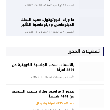
السبت 13 ذو الحجة 1447هـ 30-5-2026م
ما وراء البروتوكول: عميد السلك
الدبلوماسي ودبلوماسية التأثير
الخميس 4 ذو الحجة 1447هـ 21-5-2026م
تفضيلات المحرر
بالأسماء.. سحب الجنسية الكويتية من
3591 امرأة
الأحد 26 رجب 1446هـ 26-1-2025م
صدور 3 مراسيم وقرار بسحب الجنسية
من 4141 شخصاً
• بينهم 4135 امرأة و6 رجال