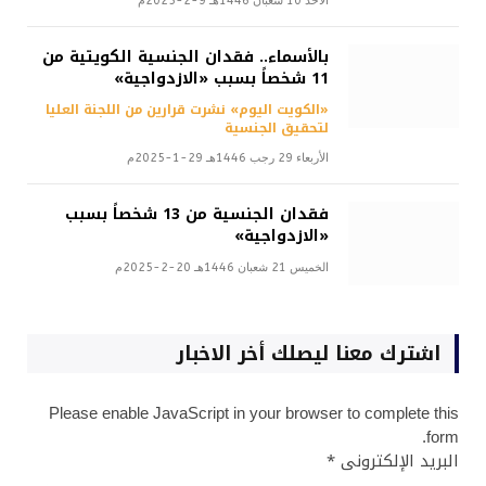
الأحد 10 شعبان 1446هـ 9-2-2025م
بالأسماء.. فقدان الجنسية الكويتية من
11 شخصاً بسبب «الازدواجية»
«الكويت اليوم» نشرت قرارين من اللجنة العليا
لتحقيق الجنسية
الأربعاء 29 رجب 1446هـ 29-1-2025م
فقدان الجنسية من 13 شخصاً بسبب
«الازدواجية»
الخميس 21 شعبان 1446هـ 20-2-2025م
اشترك معنا ليصلك أخر الاخبار
Please enable JavaScript in your browser to complete this
form.
البريد الإلكترونى
*