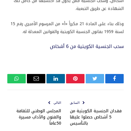
أشخاص، وسحب الجنسية ممن يكون قد اكتسبها من حامل تلك
الشهادة عن طريق التبعية.
وذلك بناء على المادة 21 مكرراً «أ» من المرسوم الأميري رقم 15
لسنة 1959 بقانون الجنسية الكويتية والقوانين المعدلة له.
سحب الجنسية الكويتية من 6 أشخاص
فيسبوك
تويتر
بينتيريست
لينكدإن
البريد
واتساب
الإلكتروني
السابق
التالي
فقدان الجنسية الكويتية من
المجلس الوطني للثقافة
5 أشخاص حصلوا عليها
والفنون والآداب مسيرة
بالتأسيس
50عاماً