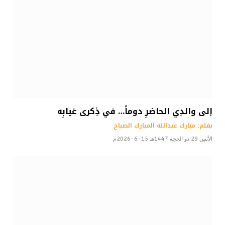
إلى والدِي الحاضرِ دوماً… في ذِكرى غيابِه
بقلم: مبارك عبدالله المبارك الصباح
الأثنين 29 ذو الحجة 1447هـ 15-6-2026م