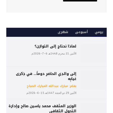
يومي
أسبوعى
شهرى
لماذا نحتاج إلى التوازن؟
الأثنين 21 محرم 1448هـ 6-7-2026م
إلى والدِي الحاضرِ دوماً… في ذِكرى
غيابِه
بقلم: مبارك عبدالله المبارك الصباح
الأثنين 29 ذو الحجة 1447هـ 15-6-2026م
الوزير المثقف محمد ياسين صالح وإدارة
التحول الثقافي