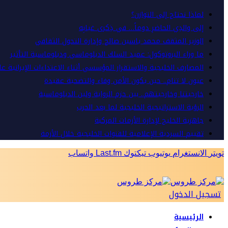
لماذا نحتاج إلى التوازن؟
إلى والدِي الحاضرِ دوماً… في ذِكرى غيابِه
الوزير المثقف محمد ياسين صالح وإدارة التحول الثقافي
ما وراء البروتوكول: عميد السلك الدبلوماسي ودبلوماسية التأثير
المصارف الخليجية والاستقرار المؤسسي أثناء الاعتداءات الإيرانية ع
عيون لا تنام.. حين يكون الأمن وفاء والتضحية عقيدة
خارجيتنا وخارجيتهم.. بين حزم الرواية ولين الدبلوماسية
الرؤية الاستراتيجية الخليجية لما بعد الحرب
جاهزية الخليج لإدارة الأزمات المركبة
تقييم السردية الإعلامية للقنوات الخليجية خلال الأزمة
تويتر
الانستغرام
يوتيوب
تيكتوك
Last.fm
واتساب
تسجيل الدخول
الرئيسية