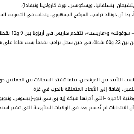
تشيغان، بنسلفانيا، ويسكونسن، نورث كارولاينا ونيفادا).
تي تعد أهم ولاية متأرجحة، مع 19 صوتاً انتخابياً، بدا أن دونالد ترامب، المرشح الجمهوري، 
سب التأييد بين المرشحين، بينما تشتد السجالات بين الحملتين حو
مين، إضافة إلى الأبعاد المتعلقة بالحرب في غزة.
طنية الأخيرة -التي أجرتها شبكة إيه بي سي نيوز-إيبسوس، ونيويو
الانتخابات لم تُحسم بعد في الولايات المتأرجحة التي تشير استط