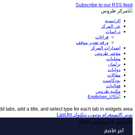
Subscribe to our RSS feed
الرئيسية
عن المركز
دراسات
قراءات
ورقة تقدير موقف
إصدارات المركز
مؤشر طروس
محليات
برلمان
دوليات
مقالات
بودكاست
فعاليات
مكتبة طروس
English
d tabs, add a title, and select type for each tab in widgets area.
تويتر
الانستغرام
يوتيوب
تيكتوك
Last.fm
الخميس 6 أغسطس 2026
أخر الأخبار