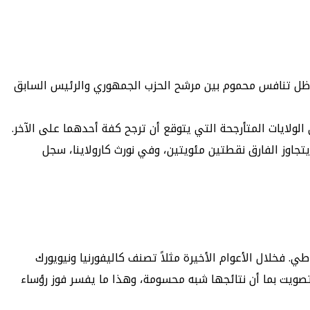
ظل تنافس محموم بين مرشح الحزب الجمهوري والرئيس السابق
لولايات المتأرجحة التي يتوقع أن ترجح كفة أحدهما على الآخر.
رشحين، ففي جورجيا، حيث أدلى أكثر من 50% من الناخبين بأصواتهم، لا يتجاوز الفارق نقطتين مئويتين، وفي نورث كارولاينا، سجل
. فخلال الأعوام الأخيرة مثلاً تصنف كاليفورنيا ونيويورك
صويت بما أن نتائجها شبه محسومة، وهذا ما يفسر فوز رؤساء