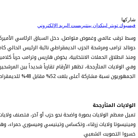
شاركها
فيسبوك
تويتر
لينكدإن
بينتيريست
البريد الإلكتروني
وسط ترقب عالمي وغموض متواصل، دخل السباق الرئاسي الأميركي
دونالد ترامب ومرشحة الحزب الديمقراطي نائبة الرئيس الحالي كام
ومنذ انطلاق الحملات الانتخابية، يخوض هاريس وترامب حرباً كلام
الجمهوريون نسبة مشاركة أعلى بلغت 52% مقابل 48% للديمقراطيين و40% للمستقلين.
الولايات المتأرجحة
تميل معظم الولايات بصورة واضحة نحو حزب أو آخر، فتصنف ولايات 
ومينيسوتا ولايات زرقاء، وتكساس وتينيسي وميسوري حمراء، وهي
خسروا التصويت الشعبي.