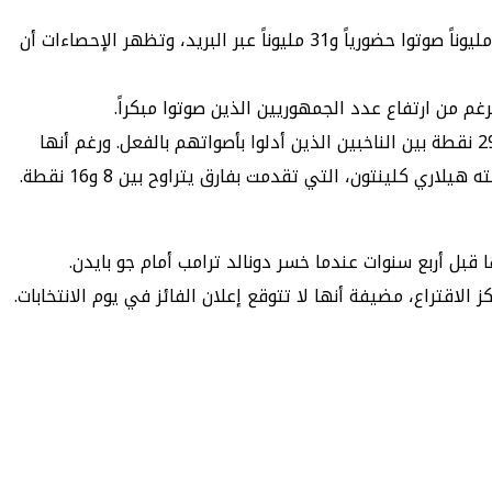
تشير البيانات الرسمية إلى أن التصويت المبكر يسجل أرقاماً قياسية هذا العام، حيث تجاوز عدد المصوتين 68 مليون ناخب، منهم 36 مليوناً صوتوا حضورياً و31 مليوناً عبر البريد، وتظهر الإحصاءات أن
غم من ارتفاع عدد الجمهوريين الذين صوتوا مبكراً.
وبحسب استطلاعات، أجرتها «إي بي سي – إبسوس» و«نيويورك تايمز – سيينا» و«سي إن إن»، تتمتع هاريس بتقدم يتراوح بين 19 و29 نقطة بين الناخبين الذين أدلوا بأصواتهم بالفعل. ورغم أنها
قبل أربع سنوات عندما خسر دونالد ترامب أمام جو بايدن.
الاقتراع، مضيفة أنها لا تتوقع إعلان الفائز في يوم الانتخابات.