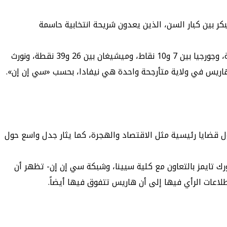
يتخلف في التصويت المبكر بين كبار السن، الذين يعدون شريحة انتخابية حاسمة
وبحسب استطلاعات «فوكس نيوز» و«سي إن إن» و«يو إس توداي – سوفولك» و«ماريست»، تتقدم هاريس في أريزونا بين 9 و12 نقطة، وجورجيا بين 7 و10 نقاط، وميشيغان بين 26 و39 نقطة، ونورث
ل قضايا رئيسية مثل الاقتصاد والهجرة، كما يثار جدل واسع حول
رك تايمز بالتعاون مع كلية سيينا، وشبكة سي إن إن- تظهر أن
لاعات الرأي فيها إلى أن هاريس تتفوق فيها أيضاً.