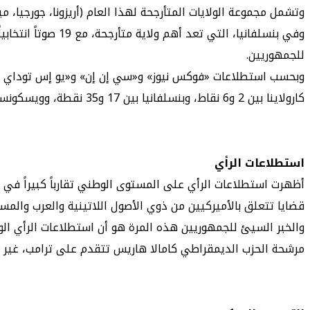
وتشمل مجموعة الولايات المتأرجحة لهذا العام (أريزونا، جورجيا، مي
وفي بنسلفانيا، ال
للجمهوريين.
كارولاينا بين 2 و6 نقاط، وبنسلفانيا بين 17 و35 نقطة، وويسكونسن بين 22 و60 نقطة. في حين سجل ترامب تقدماً بست نقاط على هاريس في ولاية متأرجحة واحدة هي نيفادا، بحسب «سي إن إن».
استطلاعات الرأي
أظهرت استطلاعات الرأي على المستوى الوطني تقارباً كبيراً في ن
قضايا تتعلق بالأميركيين من ذوي الأصول اللاتينية والعرب والمسل
والخبر السيئ للجمهوريين هذه المرة هو أن استطلاعات الرأي الو
مرشحة الحزب الديمقراطي كامالا هاريس تتقدم على ترامب، غير أن 