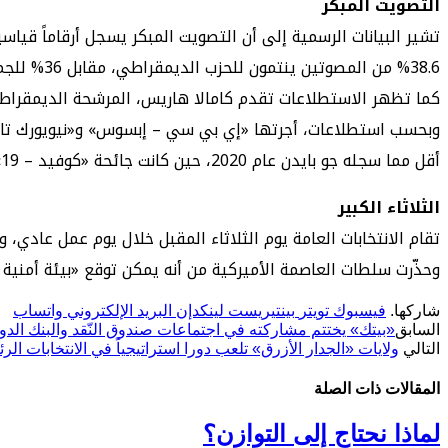
التصويت المبكر
38.6% من المصوتين ينتمون للحزب الديمقراطي، مقابل 36% للجمهوريين.
كما تظهر الاستطلاعات تقدم كامالا هاريس، المرشحة الديمقراطية، 
أقل مما سجله جو بايدن عام 2020، حين كانت جائحة «كوفيد – 19» هي الدافع الأساسي وراء التصويت المبكر، فإنها أفضل مما حققته هيلاري كلينتون، التي تقدمت بفارق يتراوح بين 8 و16 نقطة.
الثلاثاء الكبير
تقام الانتخابات العامة يوم الثلاثاء المقبل خلال يوم عمل عادي،
وحذّرت سلطات العاصمة الأميركية من أنه يمكن توقع «بيئة أمنية متق
شاركها.
فيسبوك
تويتر
بينتيريست
لينكدإن
البريد الإلكتروني
واتساب
السابق
«بيتك» يختتم مشاركته في اجتماعات صندوق النّقد والبنك الد
التالي
ولايات «الجدار الأزرق» تلعب دورا استراتيجياً في الانتخابات الرئ
المقالات
ذات الصلة
لماذا نحتاج إلى التوازن؟