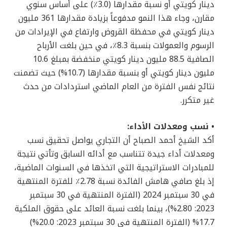
دينار كويتي أو نسبة مقدارها (3.0٪) على أساس سنوي
مقارن، وجاء هذا النمو مدفوعاً بزيادة مقدارها 361 مليون
دينار كويتي في محفظة القروض وارتفاع في الإيرادات من
الرسوم والعمولات بنسبة 8.3٪، في حين بلغت الأرباح
الصافية 88.5 مليون دينار كويتي منخفضة بمبلغ 10.6
مليون دينار كويتي أو بنسبة مقدارها (10.7%) حيث تضمنت
نتائج نفس الفترة من العام الماضي استردادات من حدث
غير متكرر.
• نسب ومعدلات الأداء:
أكد الشيخ أحمد الصباح أن التجاري يواصل تحقيق نسب
ومعدلات أداء جيدة تتناسب مع أدائه السابق وتأتي نتيجة
للمبادرات الاستراتيجية التي اتخذها في السنوات الماضية،
إذ بلغ صافي هامش الفائدة نسبة 2.78٪ للفترة المنتهية
في 30 سبتمبر 2024 (الفترة المنتهية في 30 سبتمبر
2023: 2.80%)، بينما بلغت نسبة العائد على حقوق الملكية
17.7% (الفترة المنتهية في 30 سبتمبر 2023: 20.0%)