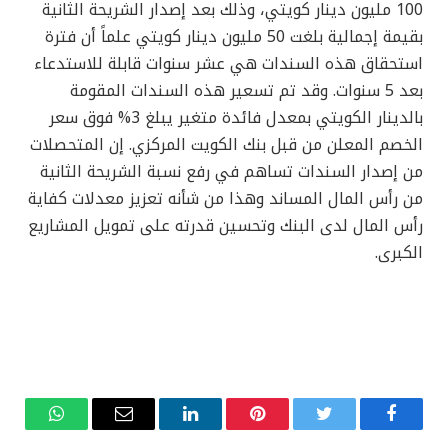
100 مليون دينار كويتي، وذلك بعد إصدار الشريحة الثانية
بقيمة إجمالية بلغت 50 مليون دينار كويتي علماً أن فترة
استحقاق هذه السندات هي عشر سنوات قابلة للاستدعاء
بعد 5 سنوات. وقد تم تسعير هذه السندات المقومة
بالدينار الكويتي بمعدل فائدة متغير يبلغ 3% فوق سعر
الخصم المعلن من قبل بنك الكويت المركزي. إن المتحصلات
من إصدار السندات تساهم في رفع نسبة الشريحة الثانية
من رأس المال المساند وهذا من شأنه تعزيز معدلات كفاية
رأس المال لدى البنك وتحسين قدرته على تمويل المشاريع
الكبرى.
فيسبوك
تويتر
بينتيريست
لينكدإن
البريد
واتساب