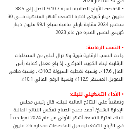
في 30 سبتمبر 2024. .
• انخفضت الأرباح الصافية بنسبة 10.7% لتصل إلى 88.5
مليون دينار كويتي لفترة التسعة أشهر المنتهية فــــي 30
سبتمبر 2024 مقارنة بأرباح صافية بمبلغ 99.1 مليون دينار
كويتي لنفس الفترة من عام 2023.
• النسب الرقابية:
جاءت النسب الرقابية قوية ولا تزال أعلى من المتطلبات
الرقابية لبنك الكويت المركزي، إذ بلغ معدل كفاية رأس
المال 17.6٪، ونسبة تغطية السيولة 310.3٪، ونسبة صافي
التمويل المستقر 112.9٪ ونسبة الرفع المالي 10.1٪.
• الأداء التشغيلي للبنك:
وتعقيباً على النتائج المالية للبنك، قال رئيس مجلس
الإدارة الشيخ/ أحمد دعيج الصباح تعكس النتائج المالية
للبنك لفترة التسعة أشهر الأولى من عام 2024 نمواَ جيداً
في الأرباح التشغيلية قبل المخصصات مقداره 2.6 مليون