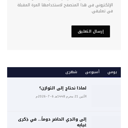
الإلكتروني في هذا المتصفح لاستخدامها المرة المقبلة
في تعليقي.
يومي
أسبوعى
شهرى
لماذا نحتاج إلى التوازن؟
الأثنين 21 محرم 1448هـ 6-7-2026م
إلى والدِي الحاضرِ دوماً… في ذِكرى
غيابِه