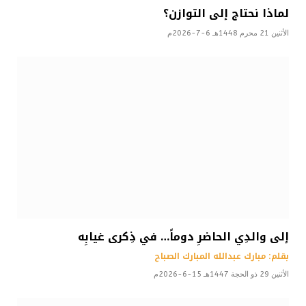
لماذا نحتاج إلى التوازن؟
الأثنين 21 محرم 1448هـ 6-7-2026م
إلى والدِي الحاضرِ دوماً… في ذِكرى غيابِه
بقلم: مبارك عبدالله المبارك الصباح
الأثنين 29 ذو الحجة 1447هـ 15-6-2026م