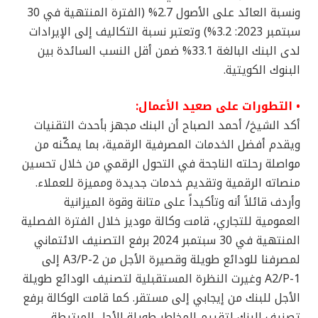
ونسبة العائد على الأصول 2.7% (الفترة المنتهية في 30
سبتمبر 2023: 3.2%) وتعتبر نسبة التكاليف إلى الإيرادات
لدى البنك البالغة 33.1% ضمن أقل النسب السائدة بين
البنوك الكويتية.
• التطورات على صعيد الأعمال:
أكد الشيخ/ أحمد الصباح أن البنك مجهز بأحدث التقنيات
ويقدم أفضل الخدمات المصرفية الرقمية، بما يمكّنه من
مواصلة رحلته الناجحة في التحول الرقمي من خلال تحسين
منصاته الرقمية وتقديم خدمات جديدة ومميزة للعملاء.
وأردف قائلاً أنه وتأكيداً على متانة وقوة الميزانية
العمومية للتجاري، قامت وكالة موديز خلال الفترة الفصلية
المنتهية في 30 سبتمبر 2024 برفع التصنيف الائتماني
لمصرفنا للودائع طويلة وقصيرة الأجل من A3/P-2 إلى
A2/P-1 وغيرت النظرة المستقبلية لتصنيف الودائع طويلة
الأجل للبنك من إيجابي إلى مستقر. كما قامت الوكالة برفع
تصنيف البنك لتقييم المخاطر طويلة الأجل المرتبطة