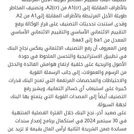
بالأطراف المقابلة إلى A1(cr) من A2(cr)، وتصنيف المخاطر
طويلة الأجل المرتبطة بالأطراف المقابلة إلىA1 من A2.
وقدى استندت تحديثات التصنيف على قرار الوكالة برفع
التقييم الائتماني الأساسي والتقييم الائتماني الأساسي
المعدل من ba1 إلى baa3.
ومن المعروف أن رفع التصنيف الائتماني يعكس نجاح البنك
في تطبيق الاستراتيجية والتحسن الملحوظ في جودة
الأصول والربحية على خلفية ارتفاع هوامش الفائدة والدخل
من الرسوم والعمولات، إلى جانب الرسملة القوية
والاحتياطات والمخصصات المرتفعة التي تمنح البنك قدرات
كبيرة على استيعاب أي خسائر ائتمانية، ويشير رفع
التصنيف أيضاً إلى المصدات القوية التي يتمتع بها البنك
لجهة السيولة.
على صعيد أخر، نجح البنك خلال الفترة الفصلية المنتهية
في 30 سبتمبر 2024 في استكمال برنامج إصدار سندات
مساندة ضمن الشريحة الثانية لرأس المال بقيمة لا تزيد عن