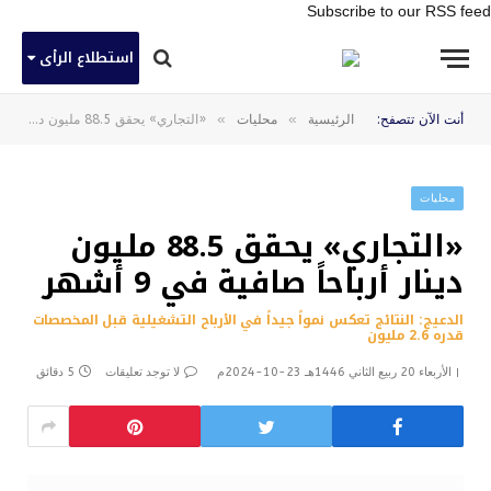
Subscribe to our RSS feed
استطلاع الرأى
»
»
أنت الآن تتصفح:
الرئيسية
محليات
«التجاري» يحقق 88.5 مليون دينار أرباحاً صافية في 9 أشهر
محليات
«التجاري» يحقق 88.5 مليون
دينار أرباحاً صافية في 9 أشهر
الدعيج: النتائج تعكس نمواً جيداً في الأرباح التشغيلية قبل المخصصات
قدره 2.6 مليون
الأربعاء 20 ربيع الثاني 1446هـ 23-10-2024م
لا توجد تعليقات
5 دقائق