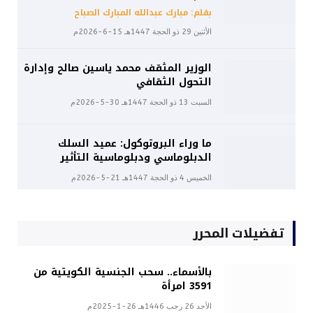
بقلم: مبارك عبدالله المبارك الصباح
الأثنين 29 ذو الحجة 1447هـ 15-6-2026م
الوزير المثقف محمد ياسين صالح وإدارة
التحول الثقافي
السبت 13 ذو الحجة 1447هـ 30-5-2026م
ما وراء البروتوكول: عميد السلك
الدبلوماسي ودبلوماسية التأثير
الخميس 4 ذو الحجة 1447هـ 21-5-2026م
تفضيلات المحرر
بالأسماء.. سحب الجنسية الكويتية من
3591 امرأة
الأحد 26 رجب 1446هـ 26-1-2025م