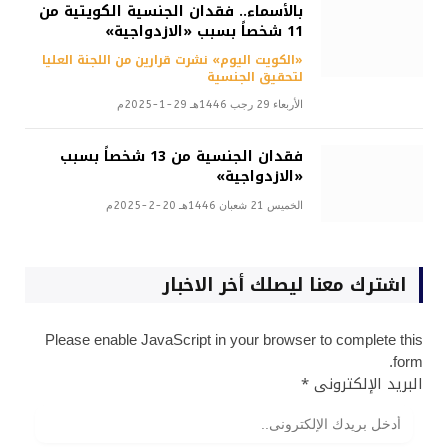
بالأسماء.. فقدان الجنسية الكويتية من
11 شخصاً بسبب «الازدواجية»
«الكويت اليوم» نشرت قرارين من اللجنة العليا
لتحقيق الجنسية
الأربعاء 29 رجب 1446هـ 29-1-2025م
فقدان الجنسية من 13 شخصاً بسبب
«الازدواجية»
الخميس 21 شعبان 1446هـ 20-2-2025م
اشترك معنا ليصلك أخر الاخبار
Please enable JavaScript in your browser to complete this
form.
البريد الإلكترونى
*