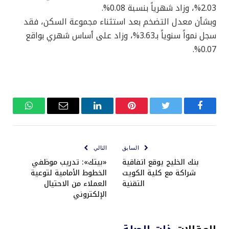
2.03%، وزاد شهرياً بنسبة 0.08%.
وبشأن معدل التضخم بعد استثناء مجموعة السكن، فقد
سجل نمواً سنوياً بـ3.63%، وزاد على أساس شهري بواقع
0.07%.
فيسبوك
تويتر
بينتيريست
لينكدإن
البريد
واتساب
الإلكتروني
السابق
التالي
بنك الخليج يوقع اتفاقية
«بيتك»: تدريب موظفي
شراكة مع كلية الكويت
الخطوط الأمامية لتوعية
التقنية
العملاء من الاحتيال
الإلكتروني