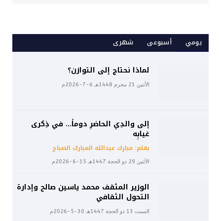
يومي
أسبوعى
شهرى
لماذا نحتاج إلى التوازن؟
الأثنين 21 محرم 1448هـ 6-7-2026م
إلى والدِي الحاضرِ دوماً… في ذِكرى
غيابِه
بقلم: مبارك عبدالله المبارك الصباح
الأثنين 29 ذو الحجة 1447هـ 15-6-2026م
الوزير المثقف محمد ياسين صالح وإدارة
التحول الثقافي
السبت 13 ذو الحجة 1447هـ 30-5-2026م