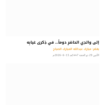
إلى والدِي الحاضرِ دوماً… في ذِكرى غيابِه
بقلم: مبارك عبدالله المبارك الصباح
الأثنين 29 ذو الحجة 1447هـ 15-6-2026م