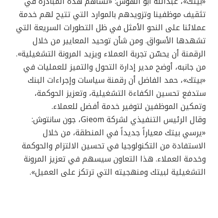
«بيتك»، عبدالله أبو الهوس: «تساهم هذه المبادرة في
تثقيف موظفينا وتزويدهم بالموارد التي تتيح لهم خدمة
عملائنا على النحو الأمثل في ظل التطورات السريعة التي
تشهدها الأسواق. ومن شأن توحيد المعايير من خلال
الرقمنة أن يحسّن تجربة العملاء ويزيد المرونة التشغيلية».
من جانبه، أوضح مدير إدارة التحول والتميز للعمليات في
«بيتك»، حمد الفاضل أن رقمنة سياسات وإجراءات البنك
ستدفع تحسين الكفاءة التشغيلية، وتعزيز الحوكمة،
وتمكين الموظفين لتوفير خدمة أفضل للعملاء.
وقال الرئيس التنفيذي لشركة Gieom، جون سانتوش:
«يرسي بيتك معياراً جديداً في المنطقة، من خلال
الاستفادة من التكنولوجيا في تحسين الالتزام والحوكمة
وخدمة العملاء. هذا التعاون سيسهم في تعزيز المرونة
التشغيلية لبيتك ومنهجيته التي ترتكز على العميل».