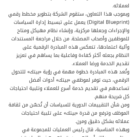
لعملائه.
وبموجب هذا التعاون، ستقوم الشركة بتطوير مخطط رقمي
(Digital Blueprint) يعمل على تبسيط إدارة السياسات
والإجراءات وجعلها مركزية، وإنشاء نظام مهيكل ومتاح
للموظفين وأصحاب المصلحة. من خلال مراجعة المستندات
وآلية اعتمادها، تنعكس هذه المبادرة الرقمية على
النظام بجعله أكثر كفاءة وفاعلية بما يساهم في تعزيز
تقديم الخدمة ورضا العملاء.
وتُعد هذه المبادرة خطوة مهمة في رؤية «بيتك» للتحول
الرقمي، حيث توفر لموظفي «بيتك» أدوات أفضل
تساعدهم في تقديم خدمة أسرع للعملاء وتلبية احتياجات
كل شريحة منهم.
ومن شأن التقييمات الدورية للسياسات أن تُحسّن من ثقافة
الموظف وترفع من قدرة «بيتك» على تلبية احتياجات
عملائه بشكل دقيق ومرن.
وبهذه المناسبة، قال رئيس العمليات للمجموعة في