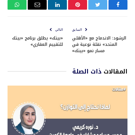
فيسبوك
تويتر
بينتيريست
لينكدإن
البريد
واتساب
الإلكتروني
السابق
التالي
الرشود: الاندماج مع «الأهلي
«بيتك» يطلق برنامج «بيتك
المتحد» نقلة نوعية في
للتقييم العقاري»
مسار نمو «بيتك»
المقالات
ذات الصلة