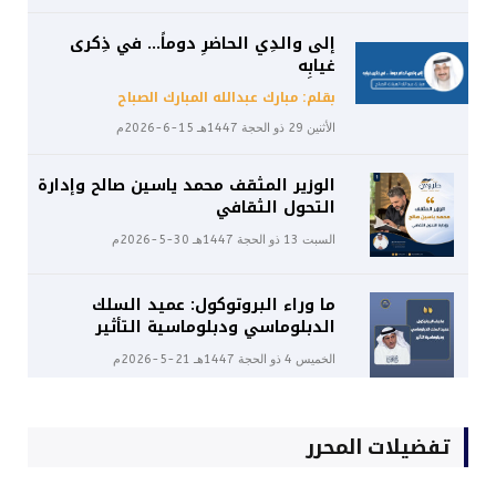
إلى والدِي الحاضرِ دوماً… في ذِكرى
غيابِه
بقلم: مبارك عبدالله المبارك الصباح
الأثنين 29 ذو الحجة 1447هـ 15-6-2026م
الوزير المثقف محمد ياسين صالح وإدارة
التحول الثقافي
السبت 13 ذو الحجة 1447هـ 30-5-2026م
ما وراء البروتوكول: عميد السلك
الدبلوماسي ودبلوماسية التأثير
الخميس 4 ذو الحجة 1447هـ 21-5-2026م
تفضيلات المحرر