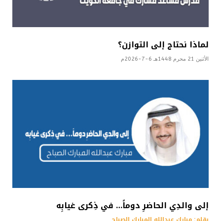
لماذا نحتاج إلى التوازن؟
الأثنين 21 محرم 1448هـ 6-7-2026م
إلى والدِي الحاضرِ دوماً… في ذِكرى غيابِه
بقلم: مبارك عبدالله المبارك الصباح