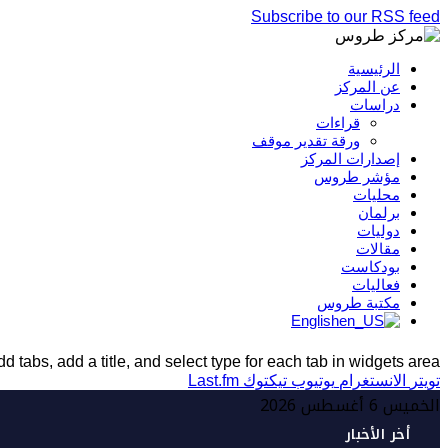
Subscribe to our RSS feed
الرئيسية
عن المركز
دراسات
قراءات
ورقة تقدير موقف
إصدارات المركز
مؤشر طروس
محليات
برلمان
دوليات
مقالات
بودكاست
فعاليات
مكتبة طروس
English
d tabs, add a title, and select type for each tab in widgets area.
تويتر
الانستغرام
يوتيوب
تيكتوك
Last.fm
الخميس 6 أغسطس 2026
أخر الأخبار