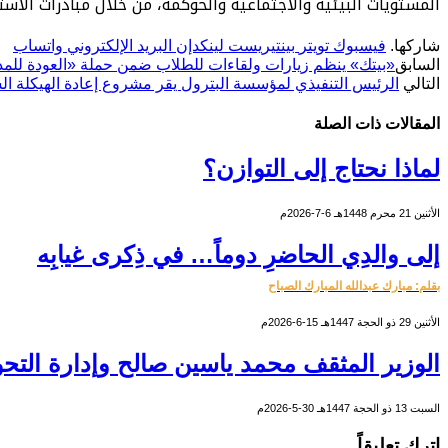
المستويات البيئية والاجتماعية والحوكمة، من خلال مبادرات الاست
شاركها.
فيسبوك
تويتر
بينتيريست
لينكدإن
البريد الإلكتروني
واتساب
السابق
«بيتك» ينظم زيارات ولقاءات للطلاب ضمن حملة «العودة لل
التالي
الرئيس التنفيذي لمؤسسة البترول يقر مشروع إعادة الهيكلة ال
المقالات
ذات الصلة
لماذا نحتاج إلى التوازن؟
الأثنين 21 محرم 1448هـ 6-7-2026م
إلى والدِي الحاضرِ دوماً… في ذِكرى غيابِه
بقلم: مبارك عبدالله المبارك الصباح
الأثنين 29 ذو الحجة 1447هـ 15-6-2026م
الوزير المثقف محمد ياسين صالح وإدارة التحو
السبت 13 ذو الحجة 1447هـ 30-5-2026م
اترك تعليقاً