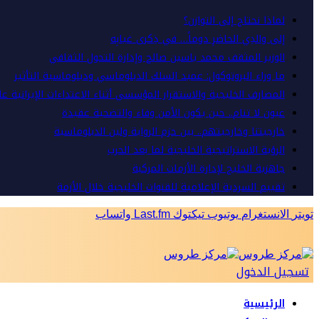
لماذا نحتاج إلى التوازن؟
إلى والدِي الحاضرِ دوماً… في ذِكرى غيابِه
الوزير المثقف محمد ياسين صالح وإدارة التحول الثقافي
ما وراء البروتوكول: عميد السلك الدبلوماسي ودبلوماسية التأثير
المصارف الخليجية والاستقرار المؤسسي أثناء الاعتداءات الإيرانية ع
عيون لا تنام.. حين يكون الأمن وفاء والتضحية عقيدة
خارجيتنا وخارجيتهم.. بين حزم الرواية ولين الدبلوماسية
الرؤية الاستراتيجية الخليجية لما بعد الحرب
جاهزية الخليج لإدارة الأزمات المركبة
تقييم السردية الإعلامية للقنوات الخليجية خلال الأزمة
تويتر
الانستغرام
يوتيوب
تيكتوك
Last.fm
واتساب
تسجيل الدخول
الرئيسية