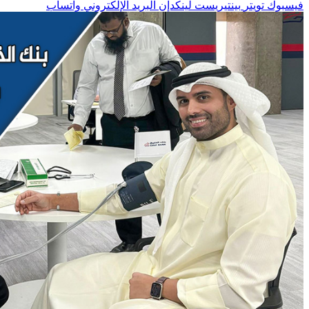
فيسبوك
تويتر
بينتيريست
لينكدإن
البريد الإلكتروني
واتساب