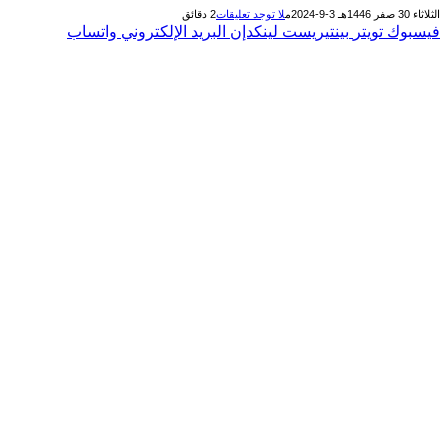
الثلاثاء 30 صفر 1446هـ 3-9-2024م
لا توجد تعليقات
2 دقائق
فيسبوك
تويتر
بينتيريست
لينكدإن
البريد الإلكتروني
واتساب