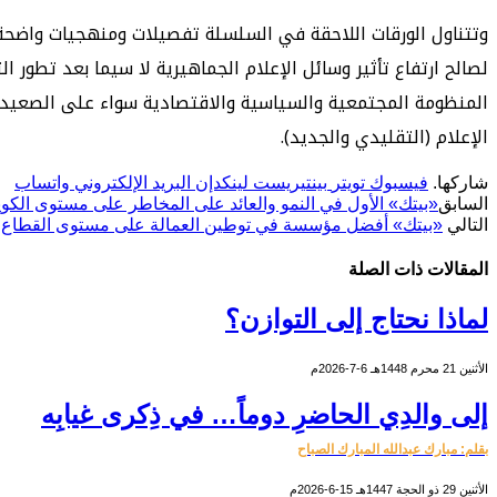
وتتناول الورقات اللاحقة في السلسلة تفصيلات ومنهجيات واضحة لما
لصالح ارتفاع تأثير وسائل الإعلام الجماهيرية لا سيما بعد تطور 
المنظومة المجتمعية والسياسية والاقتصادية سواء على الصعيد 
الإعلام (التقليدي والجديد).
شاركها.
فيسبوك
تويتر
بينتيريست
لينكدإن
البريد الإلكتروني
واتساب
السابق
«بيتك» الأول في النمو والعائد على المخاطر على مستوى الكو
التالي
«بيتك» أفضل مؤسسة في توطين العمالة على مستوى القطاع ا
المقالات
ذات الصلة
لماذا نحتاج إلى التوازن؟
الأثنين 21 محرم 1448هـ 6-7-2026م
إلى والدِي الحاضرِ دوماً… في ذِكرى غيابِه
بقلم: مبارك عبدالله المبارك الصباح
الأثنين 29 ذو الحجة 1447هـ 15-6-2026م