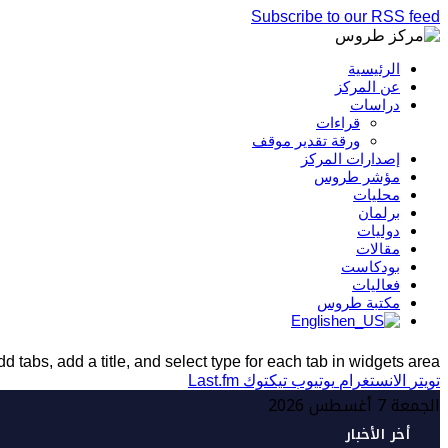
Subscribe to our RSS feed
الرئيسية
عن المركز
دراسات
قراءات
ورقة تقدير موقف
إصدارات المركز
مؤشر طروس
محليات
برلمان
دوليات
مقالات
بودكاست
فعاليات
مكتبة طروس
English
d tabs, add a title, and select type for each tab in widgets area.
تويتر
الانستغرام
يوتيوب
تيكتوك
Last.fm
الجمعة 7 أغسطس 2026
أخر الأخبار