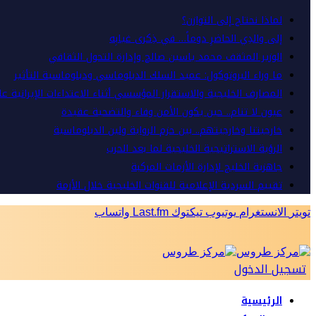
لماذا نحتاج إلى التوازن؟
إلى والدِي الحاضرِ دوماً… في ذِكرى غيابِه
الوزير المثقف محمد ياسين صالح وإدارة التحول الثقافي
ما وراء البروتوكول: عميد السلك الدبلوماسي ودبلوماسية التأثير
المصارف الخليجية والاستقرار المؤسسي أثناء الاعتداءات الإيرانية ع
عيون لا تنام.. حين يكون الأمن وفاء والتضحية عقيدة
خارجيتنا وخارجيتهم.. بين حزم الرواية ولين الدبلوماسية
الرؤية الاستراتيجية الخليجية لما بعد الحرب
جاهزية الخليج لإدارة الأزمات المركبة
تقييم السردية الإعلامية للقنوات الخليجية خلال الأزمة
تويتر
الانستغرام
يوتيوب
تيكتوك
Last.fm
واتساب
تسجيل الدخول
الرئيسية