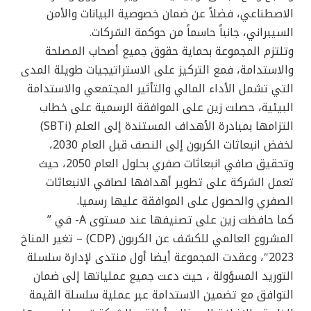
الاصطناعي، فضلاً عن ضمان خصوصية البيانات والأمن
السيبراني، جانباً حاسماً من حوكمة الشركات.
وتلتزم المجموعة بحماية حقوق جميع أصحاب المصلحة
والاستدامة، فمع التركيز على الاستراتيجيات طويلة المدى
التي تشمل الأداء المالي والتأثير المجتمعي والاستدامة
البيئية، حصلت زين على الموافقة الرسمية على خطاب
التزامها بمبادرة الأهداف المستندة إلى العلم (SBTi)
لخفض انبعاثات الكربون إلى النصف قبل العام 2030،
وتحقيق صافي انبعاثات صفري بحلول العام 2050، حيث
تعمل الشركة على تطوير أهدافها لصافي الانبعاثات
الصفري والحصول على الموافقة عليها رسميا.
كما حافظت زين على تصنيفها عند مستوى A- في ”
المشروع العالمي للكشف عن الكربون (CDP) – تغير المناخ
2023″، وعقدت المجموعة أيضا أول منتدى لإدارة سلسلة
التوريد المسؤولة ، حيث دعت جميع عملياتها إلى ضمان
التوافق مع تضمين الاستدامة عبر عملية سلسلة القيمة