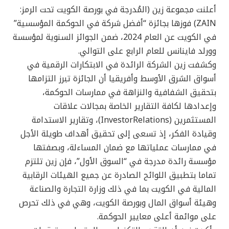
أعلنت مجموعة زين (المُدرجة في بورصة الكويت تحت الرمز:
ZAIN) فوزها بجائزة “أفضل شركة في الحوكمة المؤسسية”
في الكويت عن العام 2024، ضمن الجوائز السنوية لمؤسسة
وورلد فاينانس للعام الرابع على التوالي.
وكشفت زين الشركة الرائدة في الابتكارات الرقمية في
أسواق الشرق الأوسط وأفريقيا أن الجائزة تبرز التزامها
بتحقيق الشفافية والنزاهة في ممارسات الحوكمة،
وإعدادها لكافة التقارير الخاصة بمجالات علاقات
المستثمرين (InvestorRelations)، وتقارير الاستدامة
وقيادة الفكر، إذ تسعى إلى تحقيق أهداف طويلة الأجل
في ممارسات عملياتها مع ضمان المساءلة، وبصفتها
مؤسسة رائدة مدرجة في “السوق الأول”، فإن زين تلتزم
تماما بتطبيق اللوائح الصادرة عن جميع الهيئات الرقابية
المالية في الكويت بما في ذلك وزارة التجارة والصناعة
وهيئة أسواق المال وبورصة الكويت، وهي في ذلك تحرص
على موائمة أعلى معايير الحوكمة.