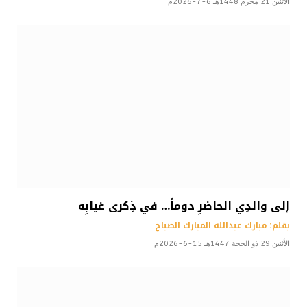
الأثنين 21 محرم 1448هـ 6-7-2026م
إلى والدِي الحاضرِ دوماً… في ذِكرى غيابِه
بقلم: مبارك عبدالله المبارك الصباح
الأثنين 29 ذو الحجة 1447هـ 15-6-2026م