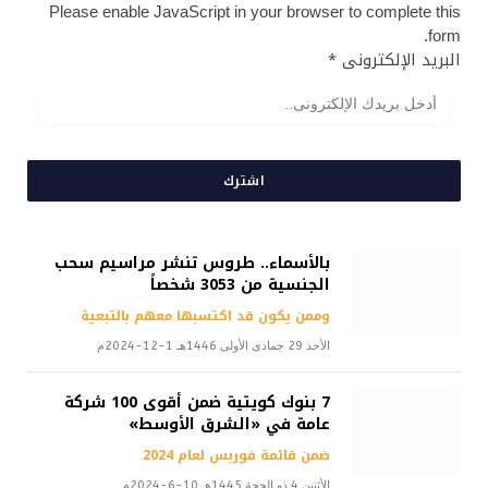
Please enable JavaScript in your browser to complete this
form.
البريد الإلكترونى
*
اشترك
بالأسماء.. طروس تنشر مراسيم سحب
الجنسية من 3053 شخصاً
وممن يكون قد اكتسبها معهم بالتبعية
الأحد 29 جمادى الأولى 1446هـ 1-12-2024م
7 بنوك كويتية ضمن أقوى 100 شركة
عامة في «الشرق الأوسط»
ضمن قائمة فوربس لعام 2024
الأثنين 4 ذو الحجة 1445هـ 10-6-2024م