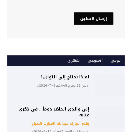
يومي
أسبوعى
شهرى
لماذا نحتاج إلى التوازن؟
الأثنين 21 محرم 1448هـ 6-7-2026م
إلى والدِي الحاضرِ دوماً… في ذِكرى
غيابِه
بقلم: مبارك عبدالله المبارك الصباح
الأثنين 29 ذو الحجة 1447هـ 15-6-2026م