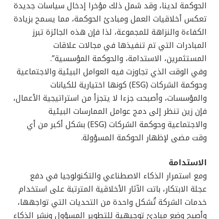
الحوكمة لدينا، وقد شمل ذلك مؤخرا إدخال سياسات جديدة
تعكس أخلاقيات العمل ومبادئ الحوكمة، مما يسمح بزيادة
الكفاءة والنزاهة للمجموعة، لذا فإن هذه الجائزة تبرز
المبادرات التي تم تنفيذها في مجالات علاقات
المستثمرين، الاستدامة، والحوكمة المؤسسية”.
وفي الوقت الذي تجاوزت فيه العوامل البيئية والاجتماعية
وحوكمة الشركات (ESG) كونها اختيارية للكيانات
والمؤسسات، وأصبحت جزءا لا يتجزأ من استراتيجية الأعمال،
فإن زين تنظر إلى دمج عوامل الممارسات البيئية
والاجتماعية وحوكمة الشركات (ESG) بشكل أكبر من أي
وقت مضى لإظهار الحوكمة المسؤولة.
الاستدامة
ومع استمرار الذكاء الاصطناعي والتكنولوجيا في دفع
عجلة الابتكار، باتت الآثار الأخلاقية المترتبة على استخدام
خدمات الشركة تُشكل واحدة من التحديات التي تواجهها،
وأصبح وضع مبادئ توجيهية للتطوير المسؤول ونشر الذكاء