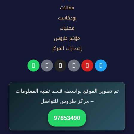
مقالات
بودكاست
محليات
مؤشر طروس
إصدارات المركز
تم تطوير الموقع بواسطة قسم تقنية المعلومات
– مركز طروس للتواصل
97853490