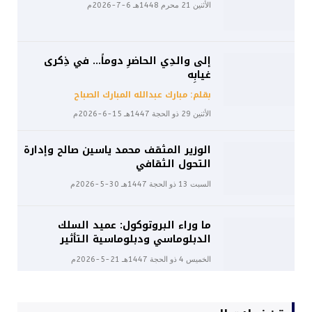
الأثنين 21 محرم 1448هـ 6-7-2026م
إلى والدِي الحاضرِ دوماً… في ذِكرى
غيابِه
بقلم: مبارك عبدالله المبارك الصباح
الأثنين 29 ذو الحجة 1447هـ 15-6-2026م
الوزير المثقف محمد ياسين صالح وإدارة
التحول الثقافي
السبت 13 ذو الحجة 1447هـ 30-5-2026م
ما وراء البروتوكول: عميد السلك
الدبلوماسي ودبلوماسية التأثير
الخميس 4 ذو الحجة 1447هـ 21-5-2026م