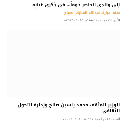
إلى والدِي الحاضرِ دوماً… في ذِكرى غيابِه
بقلم: مبارك عبدالله المبارك الصباح
الأثنين 29 ذو الحجة 1447هـ 15-6-2026م
الوزير المثقف محمد ياسين صالح وإدارة التحول
الثقافي
السبت 13 ذو الحجة 1447هـ 30-5-2026م