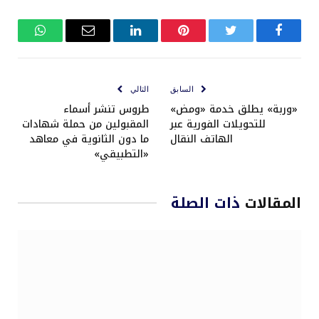
فيسبوك
تويتر
بينتيريست
لينكدإن
البريد
واتساب
الإلكتروني
السابق
التالي
«وربة» يطلق خدمة «ومض»
طروس تنشر أسماء
للتحويلات الفورية عبر
المقبولين من حملة شهادات
الهاتف النقال
ما دون الثانوية في معاهد
«التطبيقي»
المقالات
ذات الصلة