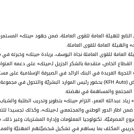
ي التابع للهيئة العامة للقوى العاملة، ضمن جهود «بيتك» المستم
» والهيئة العامة للقوى العاملة.
ة العامة للقوى العاملة نجاة اليوسف، بريادة «بيتك» وخبرته في مج
قطاع الخاص، متقدمة بالشكر الجزيل لـ«بيتك» على دعمه المتواص
لتجربة الفريدة في البنك الرائد في الصيرفة الإسلامية على مستو
وأشارت في كلمة خلال حفل التّكريم الختامي الذي أقيم في معرض (KFH Auto) بحضور رئيس ا
ة المجتمع والمساهمة في نهضته.
زياد عبدالله العمر، التزام «بيتك» بتطوير وتدريب الطلبة والشبا
 اطار الدور الوطني والمجتمعي لـ«بيتك»، وكذلك تجسيدا للتعاون
روع المصرفيّة، تكنولوجيا المعلومات وإدارة المشتريات وغير ذلك، 
ج التدريبي المكثف بما يساهم في تشكيل شخصيّتهم المهنيّة والعم