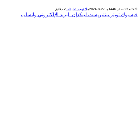
الثلاثاء 23 صفر 1446هـ 27-8-2024م
لا توجد تعليقات
2 دقائق
فيسبوك
تويتر
بينتيريست
لينكدإن
البريد الإلكتروني
واتساب