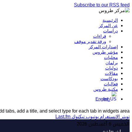
Subscribe to our RSS feed
الرئيسية
عن المركز
دراسات
قراءات
ورقة تقدير موقف
إصدارات المركز
مؤشر طروس
محليات
برلمان
دوليات
مقالات
بودكاست
فعاليات
مكتبة طروس
English
d tabs, add a title, and select type for each tab in widgets area.
تويتر
الانستغرام
يوتيوب
تيكتوك
Last.fm
الخميس 6 أغسطس 2026