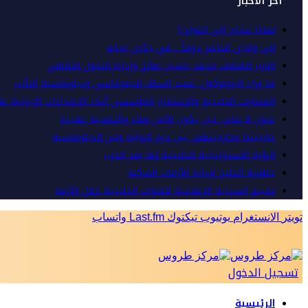
أخر الأخبار
لماذا نحتاج إلى التوازن؟
إلى والدِي الحاضرِ دوماً… في ذِكرى غيابِه
الوزير المثقف محمد ياسين صالح وإدارة التحول الثقافي
ما وراء البروتوكول: عميد السلك الدبلوماسي ودبلوماسية التأثير
المصارف الخليجية والاستقرار المؤسسي أثناء الاعتداءات الإيرانية ع
عيون لا تنام.. حين يكون الأمن وفاء والتضحية عقيدة
خارجيتنا وخارجيتهم.. بين حزم الرواية ولين الدبلوماسية
الرؤية الاستراتيجية الخليجية لما بعد الحرب
جاهزية الخليج لإدارة الأزمات المركبة
تقييم السردية الإعلامية للقنوات الخليجية خلال الأزمة
تويتر
الانستغرام
يوتيوب
تيكتوك
Last.fm
واتساب
تسجيل الدخول
الرئيسية