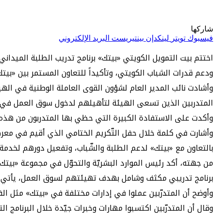
شاركها
فيسبوك
تويتر
لينكدإن
بينتيريست
البريد الإلكتروني
اختتم بيت التمويل الكويتي «بيتك» برنامج تدريب الطلبة الميدان
ودعم قدرات الشباب الكويتي، وتأكيداً للتعاون المستمر بين «بيتك
وأشادت نائب المدير العام لشؤون القوى العاملة الوطنية في الهيئ
المتدربين الذين تسعى الهيئة لتأهيلهم لدخول سوق العمل في ال
وأكدت على الاستفادة الكبيرة التي حظي بها المتدربون من هذه ا
بالتعاون مع «بيتك» لدعم الطلبة والشّباب، وتفعيل دورهم لخدم
من جهته، أكد رئيس الموارد البشريّة والتحوّل في مجموعة «بيتك» 
برنامج تدريبي مكثف وشامل بهدف تهيئتهم لسوق العمل، يأتي ضمن
وأوضح أن المتدرّبين عملوا في إدارات مختلفة في «بيتك» مثل الف
وقال أن المتدرّبين اكتسبوا مهارات وخبرات جيّدة خلال البرنام