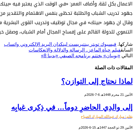
الاعمال بكل ثقة. وأضاف العمر: «في الوقت الذي يعتبر فيه «بي
جهود تدريب الشباب والطلبة تحظى بنفس الاهتمام والتقدير من إد
وقال ان جهود «بيتك» في مجال توظيف وتدريب القوى البشرية من
التنموي للدولة القائم على إفساح المجال أمام الشباب، وصقل خب
شاركها.
فيسبوك
تويتر
بينتيريست
لينكدإن
البريد الإلكتروني
واتساب
السابق
فيلم حياة الماعز.. الرسالة والدلالة والانعكاسات
التالي
«بوبيان» يختتم برنامجه الصيفي «بدينا 8»
المقالات
ذات الصلة
لماذا نحتاج إلى التوازن؟
الأثنين 21 محرم 1448هـ 6-7-2026م
إلى والدِي الحاضرِ دوماً… في ذِكرى غيابِه
بقلم: مبارك عبدالله المبارك الصباح
الأثنين 29 ذو الحجة 1447هـ 15-6-2026م