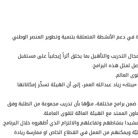
رة في دعم الأنشطة المتعلقة بتنمية وتطوير العنصر الوطني
ال التدريب والتأهيل بما يخلق أثراً إيجابياً على مستقبل
ل لمثل هذه البرامج.
ى العالم.
لموارد البشريّة والتحول في مجموعة «بيتك» زياد عبدالله العمر، إلى أن الهيئة تسخّر إمكاناتها
ب ضمن برامج مختلفة، منوّها بأن تدريب مجموعة من الطلبة وفق
 الممتد مع الهيئة العامّة للقوى العاملة.
مشيدا بنشاطهم وتفاعلهم والالتزام الذي أظهروه خلال البرنامج.
ليّة ويمكنهم من العمل في القطاع الخاص او ممارسة ريادة