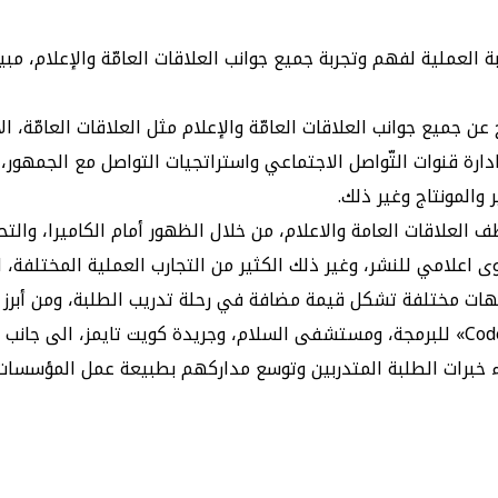
عن جميع جوانب العلاقات العامّة والإعلام مثل العلاقات العامّة، ال
وادارة قنوات التّواصل الاجتماعي واستراتجيات التواصل مع الجمهور،
والمونتاج وغير ذلك.
ف العلاقات العامة والاعلام، من خلال الظهور أمام الكاميرا، وال
 اعلامي للنشر، وغير ذلك الكثير من التجارب العملية المختلفة، ا
PR Ac» يتضمن زيارات ميدانية لجهات مختلفة تشكل قيمة مضافة في رحلة تدريب الطل
«بيتك»، ومعرض «KFH Auto»، وبنك «تم» الرقمي، وأكاديمية «Coded» للبرمجة، ومستشفى السلام
اء خبرات الطلبة المتدربين وتوسع مداركهم بطبيعة عمل المؤسسات، ب