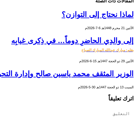
المقالات
ذات الصلة
لماذا نحتاج إلى التوازن؟
الأثنين 21 محرم 1448هـ 6-7-2026م
إلى والدِي الحاضرِ دوماً… في ذِكرى غيابِه
بقلم: مبارك عبدالله المبارك الصباح
الأثنين 29 ذو الحجة 1447هـ 15-6-2026م
الوزير المثقف محمد ياسين صالح وإدارة التحو
السبت 13 ذو الحجة 1447هـ 30-5-2026م
اترك تعليقاً