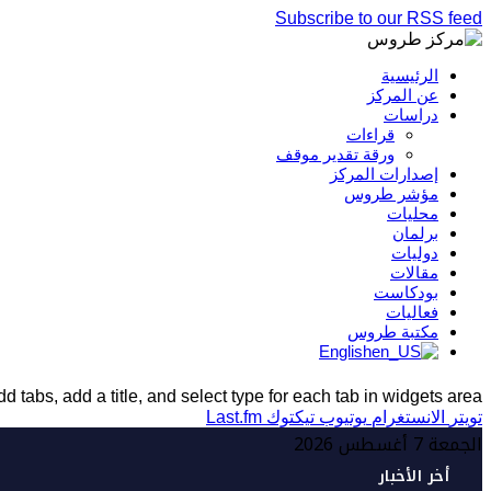
Subscribe to our RSS feed
الرئيسية
عن المركز
دراسات
قراءات
ورقة تقدير موقف
إصدارات المركز
مؤشر طروس
محليات
برلمان
دوليات
مقالات
بودكاست
فعاليات
مكتبة طروس
English
d tabs, add a title, and select type for each tab in widgets area.
تويتر
الانستغرام
يوتيوب
تيكتوك
Last.fm
الجمعة 7 أغسطس 2026
أخر الأخبار