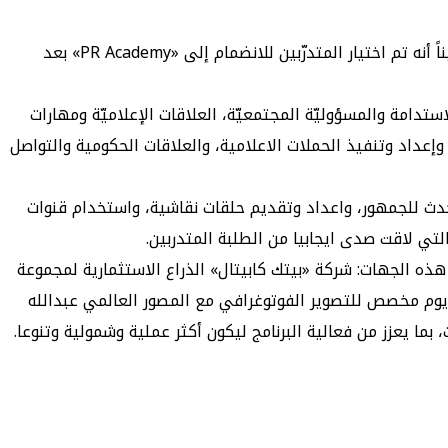
وأشاد الرويح بنشاط وتفاعل المتدرّبين ورغبتهم بخوض هذه التجربة العملية لفهم وتجربة جميع جوانب العلاقات العامّة والإعلام، مبيناً أنه تم اختيار المتدرّبين للانضمام إلى «PR Academy» بعد
استدامة والمسؤوليّة المجتمعيّة، العلاقات الإعلاميّة ومهارات
 وإعداد وتنفيذ الحملات الاعلامية، والعلاقات الحكومية والتواصل
تحدث للجمهور، واعداد وتقديم حلقات نقاشية، واستخدام قنوات
لتي لاقت صدى ايجابيا من الطلبة المتدربين.
بة، ومن أبرز هذه الجهات: شركة «بيتك كابيتال» الذراع الاستثمارية لمجموعة
، وجريدة كويت تايمز، الى جانب يوم مخصص للتصوير الفوتوغرافي مع المصور العالمي عبدالله
ما يعزز من فعالية البرنامج ليكون أكثر عملية وشمولية وتنوعا.