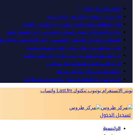
لماذا نحتاج إلى التوازن؟
إلى والدِي الحاضرِ دوماً… في ذِكرى غيابِه
الوزير المثقف محمد ياسين صالح وإدارة التحول الثقافي
ما وراء البروتوكول: عميد السلك الدبلوماسي ودبلوماسية التأثير
المصارف الخليجية والاستقرار المؤسسي أثناء الاعتداءات الإيرانية ع
عيون لا تنام.. حين يكون الأمن وفاء والتضحية عقيدة
خارجيتنا وخارجيتهم.. بين حزم الرواية ولين الدبلوماسية
الرؤية الاستراتيجية الخليجية لما بعد الحرب
جاهزية الخليج لإدارة الأزمات المركبة
تقييم السردية الإعلامية للقنوات الخليجية خلال الأزمة
تويتر
الانستغرام
يوتيوب
تيكتوك
Last.fm
واتساب
تسجيل الدخول
الرئيسية