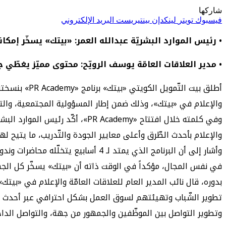
شاركها
فيسبوك
تويتر
لينكدإن
بينتيريست
البريد الإلكتروني
• رئيس الموارد البشريّة عبدالله العمر: «بيتك» يسخّر إمكان
• مدير العلاقات العامّة يوسف الرويّح: محتوى مميّز يغطّي 
أطلق بيت الت
والإعلام في «بيتك»، وذلك ضمن إطار المسؤولية المجتمعية، وال
وفي كلمته خلال افتتاح « Academy
والإعلام بأحدث الطّرق وأعلى معايير الجودة والتّدريب، ما يتيح له
وأشار إلى أن البرنامج الذي يمتد لـ
في نفس المجال، مؤكداً في الوقت ذاته أن «بيتك» يسخّر كل الجهود 
تطوير الشّباب وتهيئتهم لسوق العمل بشكل احترافي عبر أحدث أسال
وتطوير التواصل بين الموظّفين والجمهور من جهة، والتواصل الداخ