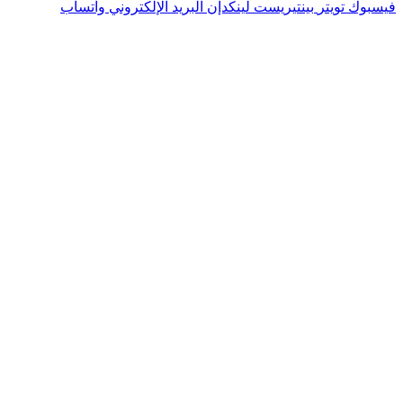
فيسبوك
تويتر
بينتيريست
لينكدإن
البريد الإلكتروني
واتساب