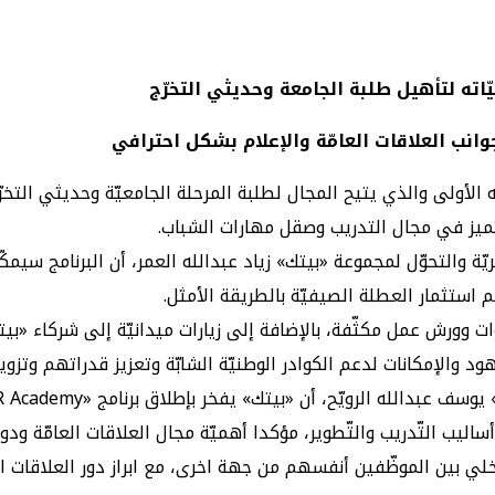
يّاته لتأهيل طلبة الجامعة وحديثي التخرّج
جوانب العلاقات العامّة والإعلام بشكل احترافي
ّمويل الكويتي «بيتك» برنامج «PR Academy» بنسخته الأولى والذي يتيح المجال لطلبة المرحلة 
تميز في مجال التدريب وصقل مهارات الشباب.
PR»، أكّد رئيس الموارد البشريّة والتحوّل لمجموعة «بيتك» زياد عبدالله العمر، أن 
م استثمار العطلة الصيفيّة بالطريقة الأمثل.
 4 أسابيع يتخلّله محاضرات وندوات وورش عمل مكثّفة، بالإضافة إلى زيارات ميدانيّة
والإمكانات لدعم الكوادر الوطنيّة الشابّة وتعزيز قدراتهم وتزويد
يب التّدريب والتّطوير، مؤكدا أهميّة مجال العلاقات العامّة ودو
لي بين الموظّفين أنفسهم من جهة اخرى، مع ابراز دور العلاقات ال