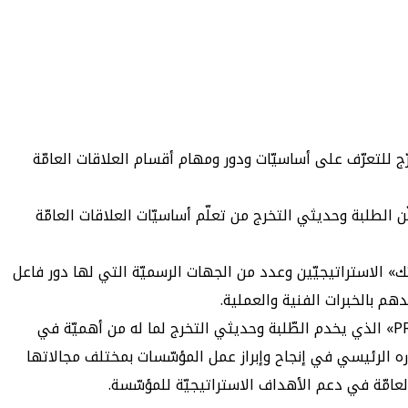
الجامعيّة وحديثي التخرّج للتعرّف على أساسيّات ودور ومهام أقسام العلاقات العامّة
البرنامج سيمكّن الطلبة وحديثي التخرج من تعلّم أساسيّات العلاقات العامّة
 إلى شركاء «بيتك» الاستراتيجيّين وعدد من الجهات الرسميّة التي لها دور فاعل
هم بالخبرات الفنية والعملية.
بدوره، قال نائب المدير العام للعلاقات العامّة والإعلام في «بيتك» يوسف عبدالله الرويّح، أن «بيتك» يفخر بإطلاق برنامج «PR Academy» الذي يخدم الطّلبة وحديثي التخرج لما له من أهميّة في
ره الرئيسي في إنجاح وإبراز عمل المؤسّسات بمختلف مجالاتها
عامّة في دعم الأهداف الاستراتيجيّة للمؤسّسة.