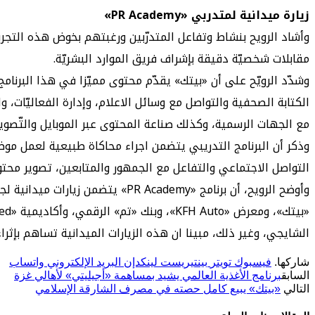
زيارة ميدانية لمتدربي «PR Academy»
مقابلات شخصيّة دقيقة بإشراف فريق الموارد البشريّة.
وشدّد الرويّح على أن «بيتك» يقدّم محتوى مميّزا في هذا البرنامج 
الكتابة الصحفية والتواصل مع وسائل الاعلام، وإدارة الفعاليّات، 
مع الجهات الرسمية، وكذلك صناعة المحتوى عبر الموبايل والتّصوير 
وذكر أن البرنامج التدريبي يتضمن اجراء محاكاة طبيعية لعمل موظ
التواصل الاجتماعي والتفاعل مع الجمهور والمتابعين، تصوير محتوى
وأوضح الرويح، أن برنامج «ademy
الشايجي، وغير ذلك، مبينا ان هذه الزيارات الميدانية تساهم بإثر
شاركها.
فيسبوك
تويتر
بينتيريست
لينكدإن
البريد الإلكتروني
واتساب
السابق
برنامج الأغذية العالمي يشيد بمساهمة «أجيليتي» لأهالي غزة
التالي
«بيتك» يبيع كامل حصته في مصرف الشارقة الإسلامي