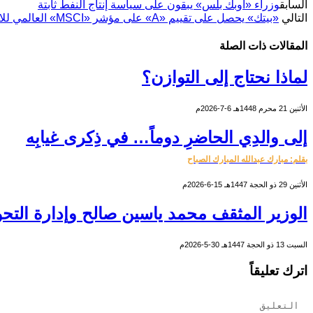
السابق
وزراء «أوبك بلس» يبقون على سياسة إنتاج النفط ثابتة
التالي
«بيتك» يحصل على تقييم «A» على مؤشر «MSCI» العالمي للاستدامة
المقالات
ذات الصلة
لماذا نحتاج إلى التوازن؟
الأثنين 21 محرم 1448هـ 6-7-2026م
إلى والدِي الحاضرِ دوماً… في ذِكرى غيابِه
بقلم: مبارك عبدالله المبارك الصباح
الأثنين 29 ذو الحجة 1447هـ 15-6-2026م
الوزير المثقف محمد ياسين صالح وإدارة التحو
السبت 13 ذو الحجة 1447هـ 30-5-2026م
اترك تعليقاً