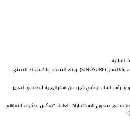
تم توقيع المذكرات مع البنك الزراعي الصيني (ABC)، وبنك الصين (BoC)، وبنك التعمير الصيني (CCB)، وشركة الصين لتأمين الصادرات والائتمان (SINOSURE)، وبنك التصدير والاستيراد الصيني
واق رأس المال، وتأتي كجزء من استراتيجية الصندوق لتعزيز
قتصادية في صندوق الاستثمارات العامة: “تعكس مذكرات التفاهم
”