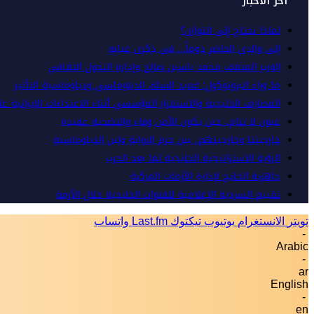
أخر الأخبار
لماذا نحتاج إلى التوازن؟
إلى والدِي الحاضرِ دوماً… في ذِكرى غيابِه
الوزير المثقف محمد ياسين صالح وإدارة التحول الثقافي
ما وراء البروتوكول: عميد السلك الدبلوماسي ودبلوماسية التأثير
المصارف الخليجية والاستقرار المؤسسي أثناء الاعتداءات الإيرانية ع
عيون لا تنام.. حين يكون الأمن وفاء والتضحية عقيدة
خارجيتنا وخارجيتهم.. بين حزم الرواية ولين الدبلوماسية
الرؤية الاستراتيجية الخليجية لما بعد الحرب
جاهزية الخليج لإدارة الأزمات المركبة
تقييم السردية الإعلامية للقنوات الخليجية خلال الأزمة
تويتر
الانستغرام
يوتيوب
تيكتوك
Last.fm
واتساب
-
Arabic
-
ar
English
-
en