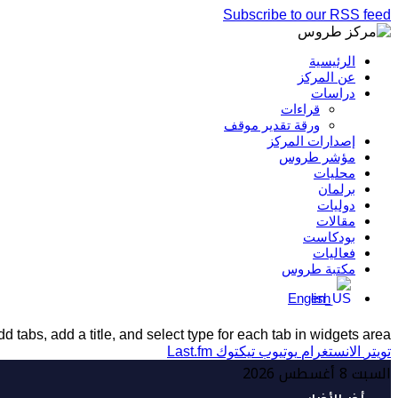
Subscribe to our RSS feed
الرئيسية
عن المركز
دراسات
قراءات
ورقة تقدير موقف
إصدارات المركز
مؤشر طروس
محليات
برلمان
دوليات
مقالات
بودكاست
فعاليات
مكتبة طروس
English
d tabs, add a title, and select type for each tab in widgets area.
تويتر
الانستغرام
يوتيوب
تيكتوك
Last.fm
السبت 8 أغسطس 2026