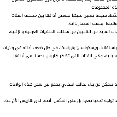
جّعة. فبينما يتعين عليها تحسين أدائها بين مختلف الفئات
مشجعا، بحسب المصدر ذاته.
لمزيد من الناخبين من مختلف الخلفيات العرقية والإثنية،
ية المتأرجحة (ميشيغان، بنسلفانيا، ويسكونسن) ونبراسكا، في ظل ضعف أدائه في ولايات
ل إسبانية، وهي الفئات التي تظهر هاريس تحسنا في أدائها
قد تتمكن من بناء تحالف انتخابي يجمع بين بعض هذه الولايات
أنها لا تواجه تحديا صعبا. بل على العكس، أصبح لدى هاريس الآن عدة