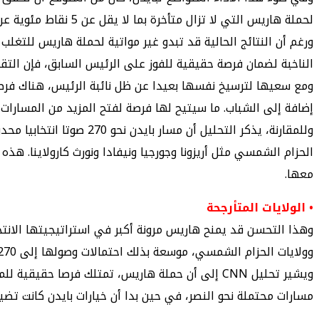
لحملة هاريس التي لا تزال متأخرة بما لا يقل عن 5 نقاط مئوية عن أداء بايدن في استطلاعات الرأي النهائية لعام 2020 بين نفس هذه المجموعات.
ورغم أن النتائج الحالية قد تبدو غير مواتية لحملة هاريس للتغ
الناخبة لضمان فرصة حقيقية للفوز على الرئيس السابق، فإن التق
ومع سعيها لترسيخ نفسها بعيدا عن ظل نائبة الرئيس، هناك فرصة
إضافة إلى الشباب. ما سيتيح لها فرصة لفتح المزيد من المسارات 
وللمقارنة، يذكر التحليل
الحزام الشمسي مثل أريزونا وجورجيا ونيفادا ونورث كارولاينا. ه
معها.
• الولايات المتأرجحة
وهذا التحسن قد يمنح هاريس مرونة أكبر في استراتيجيتها الانتخا
وولايات الحزام الشمسي، موسعة بذلك احتمالات وصولها إلى 270 صوتا انتخابيا، وفقا للمصدر ذاته.
ويشير تحليل CNN إلى أن حملة هاريس، تمتلك فرصا 
مسارات محتملة نحو النصر، في حين بدا أن خيارات بايدن كانت تض