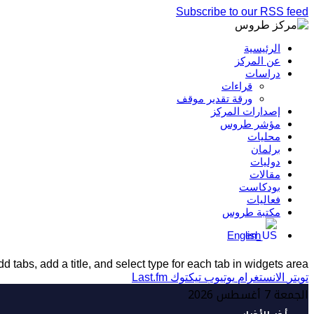
Subscribe to our RSS feed
الرئيسية
عن المركز
دراسات
قراءات
ورقة تقدير موقف
إصدارات المركز
مؤشر طروس
محليات
برلمان
دوليات
مقالات
بودكاست
فعاليات
مكتبة طروس
English
d tabs, add a title, and select type for each tab in widgets area.
تويتر
الانستغرام
يوتيوب
تيكتوك
Last.fm
الجمعة 7 أغسطس 2026