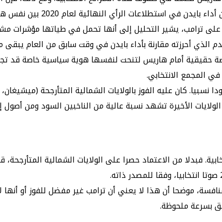
لب على ترامب، يشير التحليل إلى أنها تحمل في طياتها مؤشرات مش
دم الذي أحرزته مقارنة بأداء بايدن في وقت سابق من العام يبقى 
 حقيقية أمام هاريس لتنحت لنفسها هوية سياسية خاصة قد تجذب ا
في المجمع الانتخابي.
 أن مسار بايدن نحو 270 صوتا انتخابيا محدودا نسبيا. كان عليه الفوز بالولايات الشمال
ذه الولايات الأخيرة تشهد نسبة عالية من الناخبين السود ومن أصو
بية. فبدلا من الاعتماد حصرا على الولايات الشمالية المتأرجحة، 
حقيقية للمنافسة، موضحا أن هذا لا يعني أن ترامب غير مفضل للفوز أو 
يق بسرعة ملحوظة.