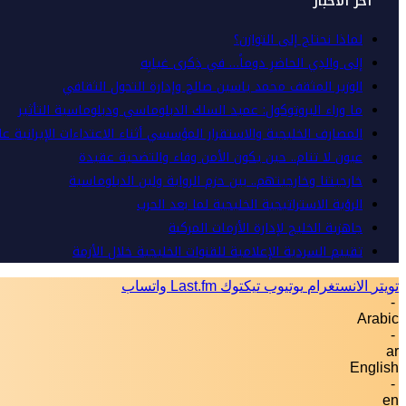
أخر الأخبار
لماذا نحتاج إلى التوازن؟
إلى والدِي الحاضرِ دوماً… في ذِكرى غيابِه
الوزير المثقف محمد ياسين صالح وإدارة التحول الثقافي
ما وراء البروتوكول: عميد السلك الدبلوماسي ودبلوماسية التأثير
المصارف الخليجية والاستقرار المؤسسي أثناء الاعتداءات الإيرانية ع
عيون لا تنام.. حين يكون الأمن وفاء والتضحية عقيدة
خارجيتنا وخارجيتهم.. بين حزم الرواية ولين الدبلوماسية
الرؤية الاستراتيجية الخليجية لما بعد الحرب
جاهزية الخليج لإدارة الأزمات المركبة
تقييم السردية الإعلامية للقنوات الخليجية خلال الأزمة
تويتر
الانستغرام
يوتيوب
تيكتوك
Last.fm
واتساب
-
Arabic
-
ar
English
-
en