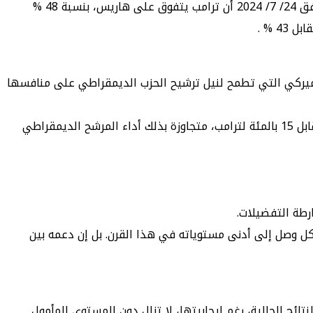
فيما كشفت إجمالي استطلاعات الرأي الوطنية التي جمعتها The Hill and Decision Desk HQ حتى بعد ظهر أمس الأربعاء الموافق 24/ 7/ 2024 أن ترامب يتفوق على هاريس، بنسبة 48 %
واضح لكامالا هاريس، نائبة الرئيس الأميركي التي تطمح لنيل ترشيح الحزب الديمقراطي على منافسها
ويكشفت الاستطلاع تفوق هاريس، الشخصية الأوفر حظا لنيل ترشيح الديمقراطيين في أوساط الناخبين السود، بنسبة 78 بالمئة مقابل 15 بالمئة لترامب، متجاوزة بذلك أداء المرشح الديمقراطي
رطة التفضيلات.
كل وصل إلى أدنى مستوياته في هذا القرن. بل إن دعمه بين
ئج الحالية، رغم إيجابيتها، لا تزال دون المستوى المأمول