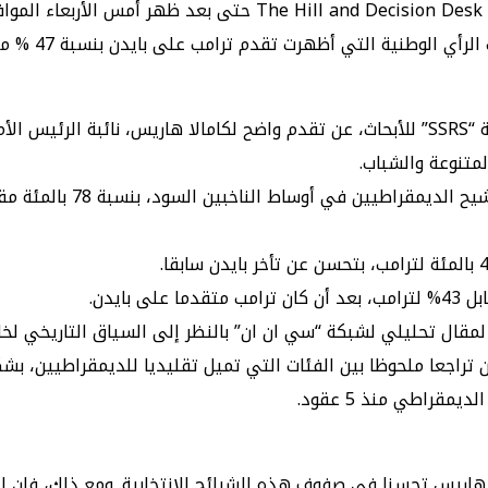
فيما كشف استطلاع للرأي أحربته شبكة “CNN” بالتعاون مع شركة “SSRS” للأبحاث، عن تقدم 
لمتنوعة والشباب.
لمقال تحليلي لشبكة “سي ان ان” بالنظر إلى السياق التاريخي لخا
 تراجعا ملحوظا بين الفئات التي تميل تقليديا للديمقراطيين، بش
قراطي منذ 5 عقود.
اريس تحسنا في صفوف هذه الشرائح الانتخابية. ومع ذلك، فإن النتا