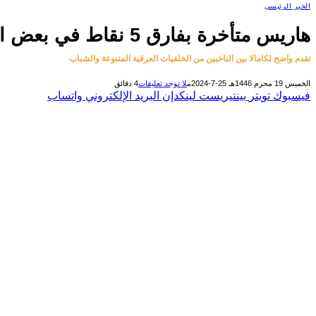
الخبر الرئيسى
هاريس متأخرة بفارق 5 نقاط في بعض الولايات المتأرجحة أمام ترامب
تقدم واضح لكامالا بين الناخبين من الخلفيات العرقية المتنوعة والشباب
الخميس 19 محرم 1446هـ 25-7-2024م
لا توجد تعليقات
4 دقائق
فيسبوك
تويتر
بينتيريست
لينكدإن
البريد الإلكتروني
واتساب