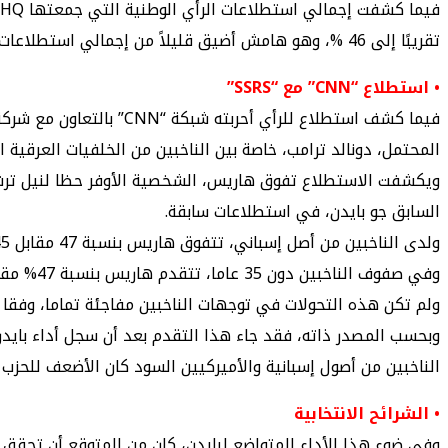
تقريبًا إلى 46 %، وهو هامش أضيق قليلاً من إجمالي استطلاعات الرأي الوطنية التي أظهرت تقدم ترامب على بايدن بنسبة 47 % مقابل 43 % .
• استطلاع “CNN” مع “SSRS”
المحتمل، دونالد ترامب، خاصة بين الناخبين من الخلفيات العرقية ا
السابق جو بايدن، في استطلاعات سابقة.
ولدى الناخبين من أصل إسباني، تتفوق هاريس بنسبة 47 مقابل 45 بالمئة لترامب، بتحسن عن تأخر بايدن سابقا.
وفي صفوف الناخبين دون 35 عاما، تتقدم هاريس بنسبة 47% مقابل 43% لترامب، بعد أن كان ترامب متقدما على بايدن.
ولم تكن هذه التحولات في توجهات الناخبين مفاجئة تماما، وفقا 
وبحسب المصدر ذاته، فقد جاء هذا التقدم بعد أن سجل أداء بايدن
الناخبين من أصول إسبانية والأميركيين السود كان الأضعف للحزب الديم
• الشرائح الانتخابية
وفي ضوء هذا الأداء المتواضع لبايدن، كان من المتوقع أن تحقق ه