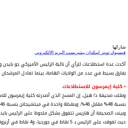
شاركها
فيسبوك
تويتر
لينكدإن
بينتيريست
البريد الإلكتروني
أكدت عدة استطلاعات للرأي أن نائبة الرئيس الأميركي جو بايدن و
بفارق بسيط في عدد من الولايات الهامة، بينما تعادل المرشحان
• كلية إيمرسون للاستطلاعات
بنسبة 48% مقابل 46%، وبنقطة واحدة في ميتشيجانن بنسبة 46% إلى 45%، وبفارق نقطتين في بنسلفانيا بنسبة 48% إلى 46%، وتعادل بنسبة 47% في ويسكونسن .
وبينت الصحيفة أن هاريس تتفوق بشكل ملحوظ على الرئيس بايدن
حيث تفوقت على الرئيس بـ 5 نقاط في جورجيا، و4 نقاط في أريزونا وويسكونسن، و3 نقاط في ميشيجان وبنسلفانيا.