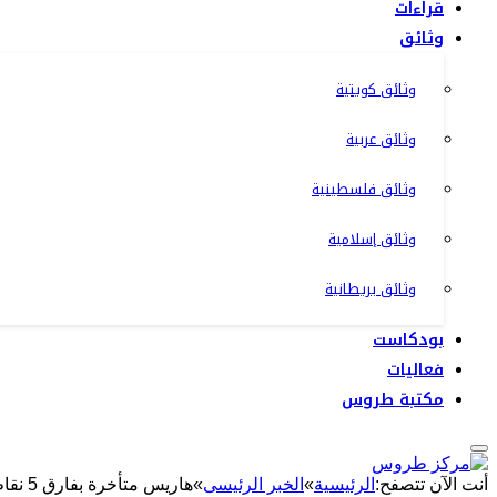
قراءات
وثائق
وثائق كويتية
وثائق عربية
وثائق فلسطينية
وثائق إسلامية
وثائق بريطانية
بودكاست
فعاليات
مكتبة طروس
أنت الآن تتصفح:
الرئيسية
»
الخبر الرئيسى
»
هاريس متأخرة بفارق 5 نقاط في بعض الولايات المتأرجحة أمام ترامب