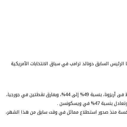
الرئيس السابق دونالد ترامب في سباق الانتخابات الأمريكية
ونقلت صحيفة ذا هيل، إن المسح الذى أصدرته كلية إيمرسون للاستطلاعات مع الصحيفة، أن ترامب يتفوق على هاريس بفارق 5 نقاط فى أريزونا، بنسبة 49% إلى 44%، وبفارق نقطتين في جورجيا،
افسة منذ صدور استطلاع مماثل في وقت سابق من هذا الشهر،