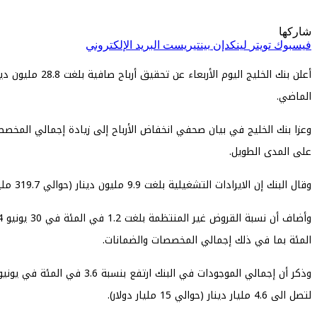
شاركها
فيسبوك
تويتر
لينكدإن
بينتيريست
البريد الإلكتروني
الماضي.
على المدى الطويل.
وقال البنك إن الايرادات التشغيلية بلغت 9.9 مليون دينار (حوالي 319.7 مليون دولار) في النصف الأول من 2024 بزيادة نسبتها 5 في المئة مقارنة بالفترة المماثلة من العام الماضي.
المئة بما في ذلك إجمالي المخصصات والضمانات.
لتصل الى 4.6 مليار دينار (حوالي 15 مليار دولار).