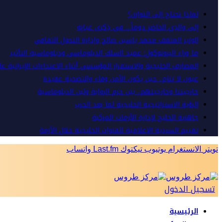
لماذا نحتاج إلى التوازن؟
إلى والدِي الحاضرِ دوماً… في ذِكرى غيابِه
الوزير المثقف محمد ياسين صالح وإدارة التحول الثقافي
ما وراء البروتوكول: عميد السلك الدبلوماسي ودبلوماسية التأثير
المصارف الخليجية والاستقرار المؤسسي أثناء الاعتداءات الإيرانية ع
عيون لا تنام.. حين يكون الأمن وفاء والتضحية عقيدة
خارجيتنا وخارجيتهم.. بين حزم الرواية ولين الدبلوماسية
الرؤية الاستراتيجية الخليجية لما بعد الحرب
جاهزية الخليج لإدارة الأزمات المركبة
تقييم السردية الإعلامية للقنوات الخليجية خلال الأزمة
تويتر
الانستغرام
يوتيوب
تيكتوك
Last.fm
واتساب
تسجيل الدخول
الرئيسية