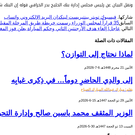
ونقل البيان عن رئيس مجلس إدارة بنك الخليج بدر الخرافي قوله إن البنك 
شاركها.
فيسبوك
تويتر
بينتيريست
لينكدإن
البريد الإلكتروني
واتساب
السابق
35 قراراً لمجلس الوزراء رسمت خريطة طريق المرحلة المقبلة
التالي
عاجل| إلغاء هدف الأرجنتين الثاني وحكم المباراة يعلن فوز المغرب
المقالات
ذات الصلة
لماذا نحتاج إلى التوازن؟
الأثنين 21 محرم 1448هـ 6-7-2026م
إلى والدِي الحاضرِ دوماً… في ذِكرى غيابِه
بقلم: مبارك عبدالله المبارك الصباح
الأثنين 29 ذو الحجة 1447هـ 15-6-2026م
الوزير المثقف محمد ياسين صالح وإدارة التحو
السبت 13 ذو الحجة 1447هـ 30-5-2026م