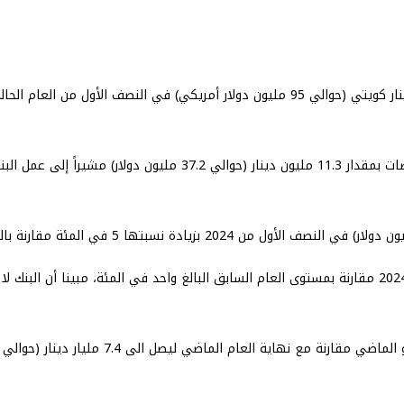
وعزا بنك الخليج في بيان صحفي انخفاض الأرباح إلى زيادة إجمالي المخص