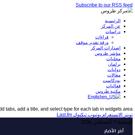
Subscribe to our RSS feed
الرئيسية
عن المركز
دراسات
قراءات
ورقة تقدير موقف
إصدارات المركز
مؤشر طروس
محليات
برلمان
دوليات
مقالات
بودكاست
فعاليات
مكتبة طروس
English
d tabs, add a title, and select type for each tab in widgets area.
تويتر
الانستغرام
يوتيوب
تيكتوك
Last.fm
الجمعة 7 أغسطس 2026
أخر الأخبار