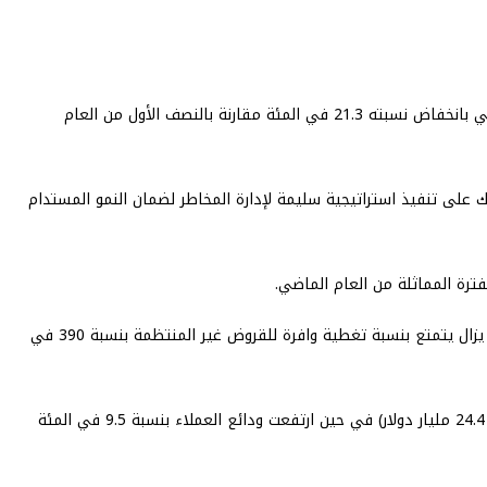
أعلن بنك الخليج اليوم الأربعاء عن تحقيق أرباح صافية بلغت 28.8 مليون دينار كويتي (حوالي 95 مليون دولار أمريكي) في النصف الأول من العام الحالي بانخفاض نسبته 21.3 في المئة مقارنة بالنصف الأول من العام
صات بمقدار 11.3 مليون دينار (حوالي 37.2 مليون دولار) مشيراً إلى عمل البنك على تنفيذ استراتيجية سليمة لإدارة المخاطر لضمان النمو المستدام
وأضاف أن نسبة القروض غير المنتظمة بلغت 1.2 في المئة في 30 يونيو 2024 مقارنة بمستوى العام السابق البالغ واحد في المئة، مبينا أن البنك لا يزال يتمتع بنسبة تغطية وافرة للقروض غير المنتظمة بنسبة 390 في
وذكر أن إجمالي الموجودات في البنك ارتفع بنسبة 3.6 في المئة في يونيو الماضي مقارنة مع نهاية العام الماضي ليصل الى 7.4 مليار دينار (حوالي 24.4 مليار دولار) في حين ارتفعت ودائع العملاء بنسبة 9.5 في المئة