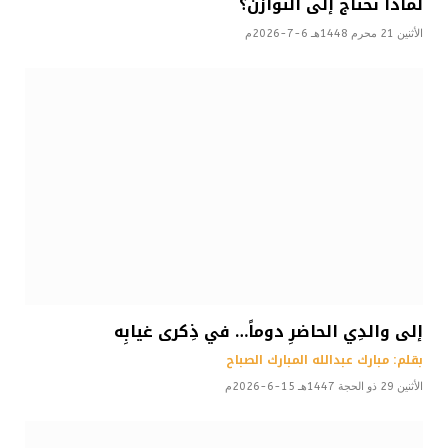
لماذا نحتاج إلى التوازن؟
الأثنين 21 محرم 1448هـ 6-7-2026م
إلى والدِي الحاضرِ دوماً… في ذِكرى غيابِه
بقلم: مبارك عبدالله المبارك الصباح
الأثنين 29 ذو الحجة 1447هـ 15-6-2026م