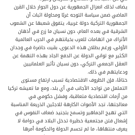
يضاف لذلك انعزال الجمهورية عن دول الجوار خلال القرن
الماضي ضمن سياسة التوجه غربًا ومحاولة اثبات أن
الجمهورية التركية دولة غربية، يتفوق شعبها عن الشعوب
الشرقية في بعده العام، دون نسيان ما زرع في أذهان
الأتراك من اتهامات للعرب بخيانتهم في الحرب العالمية
الأولى، ورغم بطلان هذه الدعوى، بقيت حاضرة في وجدان
الكثير مع تواني الدولة عن الدفع الجاد بهذه التهمة عن
العقل الجمعي التركي، دون نسيان تأثير العلمانيين
ودعايتهم في ذلك.
ختامًا، فإن الظروف الاقتصادية تسبب ارتفاع مستوى
التململ من تواجد الأجانب في أي بلد، ومع ما تعيشه تركيا
من أزمات اقتصادية متعاقبة، وفشل حكومي في
معالجتها، تجد الأصوات الكارهة للاجئين الذريعة المناسبة
التي تهيج الجماهير وتسمح بتجنيد ضعاف النفوس في
إشعال فتن مجتمعية خطيرة تدخل البلاد في دوامة لا
يعرف منتهاها، ما لم تحسم الدولة والحكومة أمرها