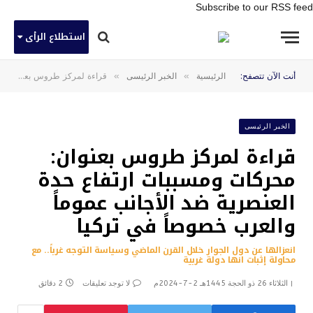
Subscribe to our RSS feed
استطلاع الرأى
»
»
أنت الآن تتصفح:
الرئيسية
الخبر الرئيسى
قراءة لمركز طروس بعنوان: محركات ومسببات ارتفاع حدة العنصرية ضد الأجانب عموماً والعرب خصوصاً في تركيا
الخبر الرئيسى
قراءة لمركز طروس بعنوان:
محركات ومسببات ارتفاع حدة
العنصرية ضد الأجانب عموماً
والعرب خصوصاً في تركيا
انعزالها عن دول الجوار خلال القرن الماضي وسياسة التوجه غرباً.. مع
محاولة إثبات انها دولة غربية
الثلاثاء 26 ذو الحجة 1445هـ 2-7-2024م
لا توجد تعليقات
2 دقائق