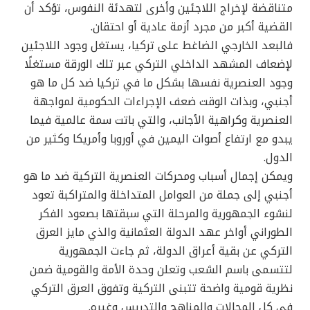
متناقضة لإخراج اللاجئين وأخرى لتهدئة النفوس، تؤكد أن
القضية أكبر من مجرد أزمة عادية أو احتقان.
فالبعد الخارجي الضاغط على تركيا، يستغل وجود اللاجئين
لإضعاف المشهد الداخلي التركي عبر تلك الورقة مستغلًا
وجود العنصرية نفسها بشكل ما في تركيا ضد كل ما هو
أجنبي، وبذات الوقت ضعف الإجراءات الحكومية لمواجهة
العنصرية وكراهية الأجانب، والتي باتت سمة عالمية فيما
يبدو مع ارتفاع أصوات اليمين في أوروبا وأمريكا وكثير من
الدول.
ويمكن إجمال أسباب ومحركات العنصرية التركية ضد ما هو
أجنبي إلى جملة من العوامل المتداخلة والمتراكبة تعود
لنشوء الجمهورية والمرحلة التي سبقتها بصعود الفكر
الطوراني أواخر عهد الدولة العثمانية والذي مايز العرق
التركي عن بقية أعراق الدولة، ثم جاءت الجمهورية
لتتسمى باسم الشعب وتعلن وحدة الأمة والقومية ضمن
نظرية قومية واضحة تتبنى التركية وتفوق العرق التركي
في كل المجالات والمناهج والتدريس وغيره.