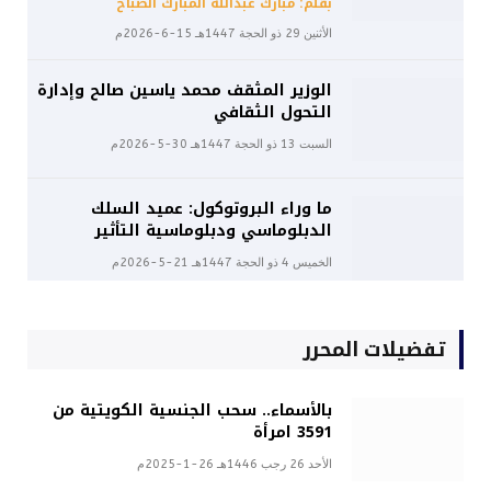
بقلم: مبارك عبدالله المبارك الصباح
الأثنين 29 ذو الحجة 1447هـ 15-6-2026م
الوزير المثقف محمد ياسين صالح وإدارة
التحول الثقافي
السبت 13 ذو الحجة 1447هـ 30-5-2026م
ما وراء البروتوكول: عميد السلك
الدبلوماسي ودبلوماسية التأثير
الخميس 4 ذو الحجة 1447هـ 21-5-2026م
تفضيلات المحرر
بالأسماء.. سحب الجنسية الكويتية من
3591 امرأة
الأحد 26 رجب 1446هـ 26-1-2025م