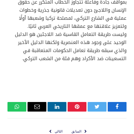
بمواقف جادة وفاعلة تتجاوز الخطاب المتكرر عن حقوق
الإنسان واللاجئ دون تعديلات قانونية جذرية وخطوات
عملية في الشارع التركي، لمصلحة تركيا وشعبها أولًا
ولتعزيز علاقتها مع عمقها التاريخي العربي ثانيًا.
وليست طريقة التعامل القاسية ضد اللاجئين هو الدليل
الوحيد على وجود هذه العنصرية ولكنها الدليل الأخير
والذي سبقه طريقة تعامل الحكومات المتعاقبة في
التسعينات ضد الأكراد وهم فئة من الشعب التركي.
فيسبوك
تويتر
بينتيريست
لينكدإن
البريد
واتساب
الإلكتروني
السابق
التالي