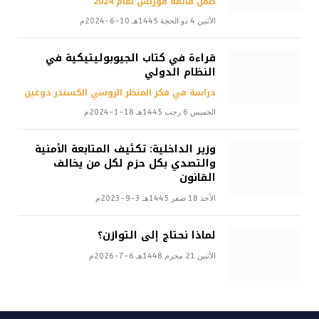
ضمن قائمة فوربس لعام 2024
الأثنين 4 ذو الحجة 1445هـ 10-6-2024م
قراءة في كتاب الجيوبوليتيكية في
النظام الدولي
دراسة في فكر المنظر الروسي الكسندر دوغين
الخميس 6 رجب 1445هـ 18-1-2024م
وزير الداخلية: تكثيف المتابعة الأمنية
والتصدي بكل حزم لكل من يخالف
القانون
الأحد 18 صفر 1445هـ 3-9-2023م
لماذا نحتاج إلى التوازن؟
الأثنين 21 محرم 1448هـ 6-7-2026م