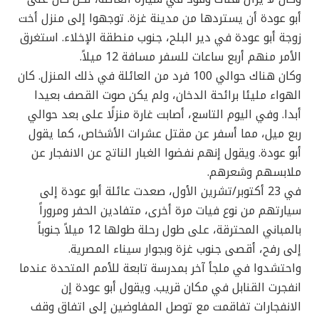
أبو عودة أن يستردها من مدينة غزة. توجهوا إلى منزل أخت
زوجة أبو عودة في دير البلح، جنوب منطقة الإخلاء. استغرق
الأمر منهم أربع ساعات للسفر مسافة 12 ميلاً.
وكان هناك حوالي 100 فرد من العائلة في ذلك المنزل. كان
الهواء مليئا برائحة الدخان، ولم يكن صوت القصف بعيدا
أبدا. وفي اليوم التاسع، أصابت غارة منزلًا على بعد حوالي
ربع ميل، مما أسفر عن مقتل عشرات الأشخاص، كما يقول
أبو عودة. ويقول إنهم نفضوا الغبار الناتج عن الانفجار عن
ملابسهم وشعرهم.
في 23 أكتوبر/تشرين الأول، صعدت عائلة أبو عودة إلى
سيارتهم من نوع فيات مرة أخرى، متفادين الحفر ومروراً
بالمباني المحترقة، على طول رحلة طولها 12 ميلاً جنوباً
إلى رفح، أقصى جنوب غزة وبجوار سيناء المصرية.
واحتشدوا في ملجأ آخر بمدرسة تابعة للأمم المتحدة عندما
انفجرت القنابل في مكان قريب. ويقول أبو عودة إن
الانفجارات تفاقمت مع توصل المفاوضين إلى اتفاق وقف