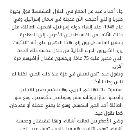
جاء أجداد عيد من المغار في التلال المشمسة فوق بحيرة
طبريا والتي أصبحت الآن مدينة في شمال إسرائيل. وفي
عام 1948، عند إنشاء دولة إسرائيل، اضطرت العائلة، مثل
مئات الآلاف من الفلسطينيين الآخرين، إلى المغادرة.
ويشير الفلسطينيون إلى هذا التهجير على أنه “النكبة”.
يرى الكثيرون الحرب الحالية من خلال عدسة ذلك الحدث
الذي مضى عليه 75 عامًا، ويخشون فقدان أراضيهم مرة
أخرى.
وتقول عيد: “نحن نعيش في غزة منذ ذلك الحين، لكننا لم
ننس وطننا أبدًا”.
استقرت عائلتها في البريج، وهو مخيم صغير للاجئين.
وأصبحوا تجارًا ووكلاء سفر وموظفين حكوميين، ومع نمو
العائلة أخذ الحي اسمهم، وهو ما يعني عطلة أو مهرجان،
كما تقول عيد.
وهي الأصغر بين ثمانية أشقاء، ولها شقيقتان وخمسة
أشقاء، توفي اثنان منهم قبل الحرب. تقول عيد: “نحن