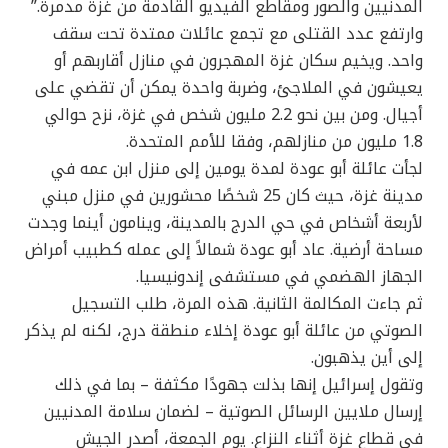
المدنيين والصور ومقاطع الفيديو القادمة من غزة مدمرة.”
وارتفع عدد القتلى مع تجمع عائلات ممتدة تحت سقف
واحد. ويخيم سكان غزة المهجرون في منازل أقاربهم أو
يعيشون في الملاجئ، وضربة واحدة يمكن أن تقضي على
أجيال. ومن بين نحو 2.2 مليون شخص في غزة، نزح حوالي
1.8 مليون من منازلهم، وفقا للأمم المتحدة.
لجأت عائلة أبو عودة لمدة يومين إلى منزل ابن عمه في
مدينة غزة، حيث كان 25 شخصًا محشورين في منزل مبني
لأربعة أشخاص في حي الدرج بالمدينة، وينامون أينما وجدت
مساحة أرضية. عاد أبو عودة شمالاً إلى عمله كطبيب أمراض
الجهاز الهضمي في مستشفى إندونيسيا.
ثم جاءت المكالمة الثانية. هذه المرة، طلب التسجيل
الصوتي من عائلة أبو عودة إخلاء منطقة درج، لكنه لم يذكر
إلى أين يذهبون.
وتقول إسرائيل إنها بذلت جهودًا مكثفة – بما في ذلك
إرسال ملايين الرسائل الصوتية – لضمان سلامة المدنيين
في قطاع غزة أثناء النزاع. يوم الجمعة، أصدر الجيش