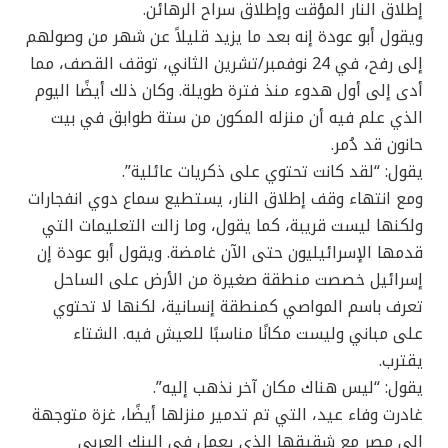
إطلاق النار المؤقت وإطلاق سراح الرهائن.
ويقول أبو عودة إنه بعد ما يزيد قليلاً عن شهر من وصولهم
إلى رفح، في 24 نوفمبر/تشرين الثاني، توقف القصف، مما
أدى إلى أول هدوء منذ فترة طويلة. وكان ذلك أيضًا اليوم
الذي علم فيه أن منزله المكون من ستة طوابق في بيت
حانون قد دُمر.
يقول: “لقد كانت تحتوي على ذكريات عائلية”.
ومع انتهاء وقف إطلاق النار، يستطيع سماع دوي انفجارات
ولكنها ليست قريبة، كما يقول، وما زالت التعليمات التي
قدمها الإسرائيليون حتى الآن غامضة. ويقول أبو عودة إن
إسرائيل خصصت منطقة صغيرة من الأرض على الساحل
تعرف باسم المواصي كمنطقة إنسانية، لكنها لا تحتوي
على مباني وليست مكانًا مناسبًا للعيش فيه. الشتاء
يقترب.
يقول: “ليس هناك مكان آخر نذهب إليه”.
غادرت وفاء عيد، التي تم تدمير منزلها أيضًا، غزة متوجهة
إلى مصر مع شقيقها الذي يعمل في البنك العربي