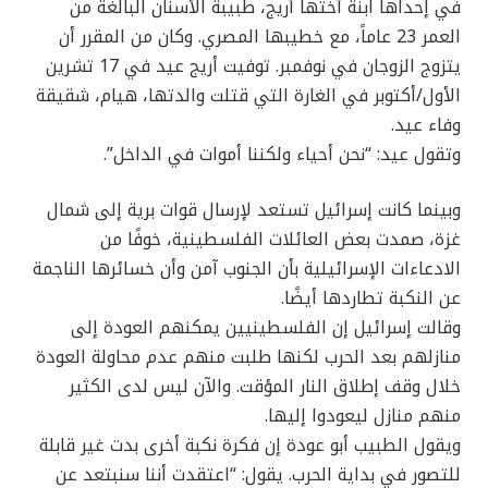
في إحداها ابنة أختها أريج، طبيبة الأسنان البالغة من
العمر 23 عاماً، مع خطيبها المصري. وكان من المقرر أن
يتزوج الزوجان في نوفمبر. توفيت أريج عيد في 17 تشرين
الأول/أكتوبر في الغارة التي قتلت والدتها، هيام، شقيقة
وفاء عيد.
وتقول عيد: “نحن أحياء ولكننا أموات في الداخل”.
وبينما كانت إسرائيل تستعد لإرسال قوات برية إلى شمال
غزة، صمدت بعض العائلات الفلسطينية، خوفًا من
الادعاءات الإسرائيلية بأن الجنوب آمن وأن خسائرها الناجمة
عن النكبة تطاردها أيضًا.
وقالت إسرائيل إن الفلسطينيين يمكنهم العودة إلى
منازلهم بعد الحرب لكنها طلبت منهم عدم محاولة العودة
خلال وقف إطلاق النار المؤقت. والآن ليس لدى الكثير
منهم منازل ليعودوا إليها.
ويقول الطبيب أبو عودة إن فكرة نكبة أخرى بدت غير قابلة
للتصور في بداية الحرب. يقول: “اعتقدت أننا سنبتعد عن