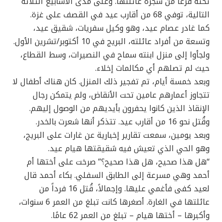
تحته فرعًا من شجرة عائلتها. وعلى مدى الأسابيع الثلاثة
التالية، توفي 68 من أقارب عيد في القصف على غزة.
كما غادر عصام عيد، وهو وكيل سفريات، شقيق عيد،
وتسعة من أفراد عائلته، البريج في 10 أكتوبر/تشرين الأول.
ولجأوا إلى منزل ابنته سماح في النصيرات، وسط القطاع،
حيث لم تصلهم أي مكالمات إخلاء.
وبعد خمسة أيام، تم تفجير ذلك المنزل. كان هناك أطفال لا
تتجاوز أعمارهم عامين تحت الأنقاض، ولم يتمكن رجال
الإنقاذ الذين كانوا يحفرون بأيديهم من الوصول إليهم.
وقُتل نحو 16 من أقارب عيد. تتذكر أنها شعرت بالخدر.
وبعد يومين، سمعت تقارير إخبارية عن غارات على البريج،
وهو الحي الذي تعيش فيه شقيقتها هيام عيد.
“هل هذا صحيح، هل هذا صحيح؟” صرخت على أختها أم
أحمد وهي مسرعة إلى الطابق السفلي. بكاء أحمد قال
لعيد كفى فأغمي عليها. وإجمالاً، قُتل 16 فرداً من
عائلتها في الغارة. أصغرها كانت تبلغ من العمر 6 سنوات،
وأكبرها – أختها هيام – تبلغ من العمر 62 عامًا.