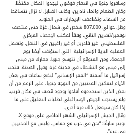
وسافروا جنوبًا في اندفاع فوضوي ليجدوا المكان مكتظًا.
وكان الطعام والماء نادرين، وكانت القنابل لا تزال تتساقط
من السماء. وتضاعفت الإيجارات في الجنوب.
وظل حوالي 807,000 شخص في شمال غزة حتى منتصف
نوفمبر/تشرين الثاني، وفقاً لمكتب الإحصاء المركزي
الفلسطيني، غير قادرين أو غير راغبين في التنقل. وتشمل
العملية البرية الإسرائيلية، التي استؤنفت أيضا يوم
الجمعة، ومن المتوقع أن تتوسع جنوبا، معارك من مبنى
إلى مبنى مع النشطاء في مدينة غزة. وقبل الهدنة، فتحت
إسرائيل ما أسمته “الممر الإنساني” لبضع ساعات في بعض
الأيام لتمكين المدنيين من التوجه جنوبا، على الرغم من أن
بعض الذين استخدموه أفادوا بوجود قصف في مكان قريب.
ولم يستجب الجيش الإسرائيلي لطلبات التعليق على ما
إذا كان سيفعل ذلك مرة أخرى.
وقال الجيش الإسرائيلي الشهر الماضي على موقع X،
تويتر سابقًا: “نحن في حرب مع حماس، وليس مع المدنيين
في غزة”.