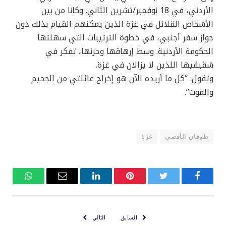
الأردني، في 18 نوفمبر/تشرين الثاني. وكانا من بين
الأشخاص القلائل في غزة الذين يمكنهم القيام بذلك دون
جواز سفر أجنبي، في خطوة الترتيبات التي سهلتها
الحكومة الأردنية. وسط إرهاقها وحزنها، تفكر في
شقيقيها اللذين لا يزالان في غزة.
وتقول: “كل ما أريده الآن هو إخراج عائلتي من الجحيم
والموت”.
طوفان الأقصى
غزة
فيسبوك
تويتر
بينتيريست
لينكدإن
البريد
واتساب
الإلكتروني
السابق
التالي