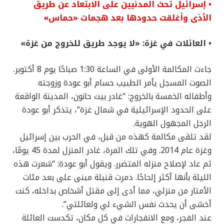
• إسرائيل تحث المدنيين على الابتعاد عن طريق
الأذى وأغلقت حدودها بعد هجمات «حماس»
• العائلات في غزة: «لا يوجد طريق للخروج من غزة»
جاءت المكالمة الأولى في الساعة 1:30 صباحًا يوم 8 أكتوبر.
الصوت المسجل يأمر الطبيب حسام أبو عودة وزوجته
وأطفاله الخمسة بالخروج: “غادر بيت حانون، المدينة الواقعة
على الحدود الإسرائيلية في شمال غزة”، يتذكر أبو عودة
الرجل المجهول الهوية.
لقد تلقى مكالمة كهذه من قبل، في الحرب بين إسرائيل
وغزة عام 2014. وفي تلك المرة، غادر المنزل لمدة 45 يومًا،
ثم عاد لإصلاح منزله المتضرر. ويقول أبو عودة: “شعرت هذه
الليلة بأنها أكثر إلحاحًا. دمرت قنبلة مبنى على بعد مئات
الأمتار من منزلي، مما أدى إلى مقتل أشخاص بداخله، كنت
أخشى أن يحدث نفس الشيء لي ولعائلتي”.
عند الفجر، ومع الانفجارات في كل مكان، تكدست العائلة