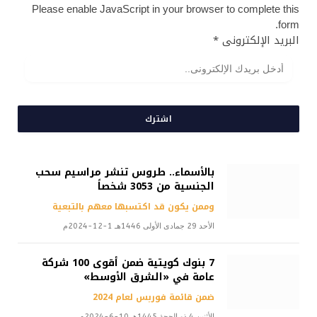
Please enable JavaScript in your browser to complete this
form.
البريد الإلكترونى
*
اشترك
بالأسماء.. طروس تنشر مراسيم سحب
الجنسية من 3053 شخصاً
وممن يكون قد اكتسبها معهم بالتبعية
الأحد 29 جمادى الأولى 1446هـ 1-12-2024م
7 بنوك كويتية ضمن أقوى 100 شركة
عامة في «الشرق الأوسط»
ضمن قائمة فوربس لعام 2024
الأثنين 4 ذو الحجة 1445هـ 10-6-2024م