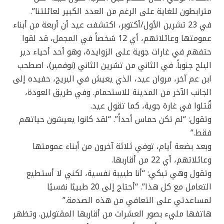
مترابطون للغاية على الرغم من العدد الكبير لعائلتنا”.
في 23 تشرين الأول/أكتوبر، اكتشفت عيد أن أربعة من أبناء
عمومتها وعائلاتهم، أي 12 شخصاً في المجمل، قد لقوا
حتفهم في غارات جوية على الزوايدة، وهو أحد أحياء دير
البلح جنوباً. في الثاني من تشرين الثاني (نوفمبر)، اصطحب
ابن عم آخر، مروان عيد، الذي يعيش في البريج، حفيده إلى
الجانب الآخر من المدينة للاستحمام. وفي طريق العودة،
قُتلوا في غارة جوية، كما تقول عيد.
وتقول: “لم تكن حماس أحداً”. “لقد كانوا يعيشون حياتهم
فقط.”
وبعد بضعة أيام، توفي ثلاثة آخرون من أبناء عمومتها
وعائلاتهم، أي 22 من أقاربها.
وتقول وهي تبكي: “أنا طبيبة نفسية، لكني لا أستطيع
التعامل مع كل هذا”. “أحتاج إلى 20 طبيبًا نفسيًا
لمساعدتي على التعافي من هذه الصدمة.”
هاتفها مليء بصور العشرات من أقاربها المقتولين. وتظهر