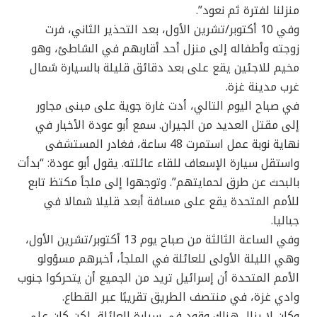
منزلنا لفترة ثم نعود”.
وفي 10 أكتوبر/تشرين الأول، بعد التحذير الثاني، فرت
زوجته وأطفاله إلى منزل أحد أقاربهم في الشاطئ، وهو
مخيم للاجئين يقع على بعد دقائق قليلة بالسيارة شمال
غرب مدينة غزة.
في صباح اليوم التالي، أدت غارة جوية على مبنى مجاور
إلى مقتل العديد من الجيران. سمع أبو عودة الأخبار في
نهاية نوبة عمل استمرت 48 ساعة، فغادر المستشفى
واستقل سيارة الإسعاف للقاء عائلته. يقول أبو عودة: “بدأت
بالبحث عن طرق لحمايتهم”. وتوجهوا إلى ملجأ مكتظ تابع
للأمم المتحدة يقع على مسافة أبعد قليلا شمالا في
جباليا.
وفي الساعة الثالثة من صباح يوم 13 أكتوبر/تشرين الأول،
وهي الليلة الأولى للعائلة في الملجأ، أخبرهم مسؤولو
الأمم المتحدة أن إسرائيل تريد من الجميع أن يتحركوا جنوب
وادي غزة، في منتصف الطريق تقريبًا عبر القطاع.
وكان لا يزال هناك وقود في سيارة العائلة، لكن كان على