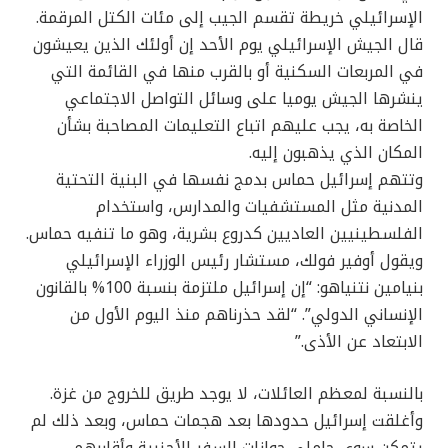
الإسرائيلي خريطة تقسم الجيب إلى مئات الكتل المرقمة.
قال الجيش الإسرائيلي يوم الأحد إن أولئك الذين يعيشون
في المربعات السكنية أو بالقرب منها في القائمة التي
ينشرها الجيش يوميا على وسائل التواصل الاجتماعي
الخاصة به، يجب عليهم اتباع التعليمات المصاحبة بشأن
المكان الذي يذهبون إليه.
وتتهم إسرائيل حماس بدمج نفسها في البنية التحتية
المدنية مثل المستشفيات والمدارس، واستخدام
الفلسطينيين العاديين كدروع بشرية، وهو ما تنفيه حماس.
ويقول أوفير فولك، مستشار رئيس الوزراء الإسرائيلي
بنيامين نتنياهو: “إن إسرائيل ملتزمة بنسبة 100% بالقانون
الإنساني الدولي”. “لقد حذرناهم منذ اليوم الأول من
الابتعاد عن الأذى.”
بالنسبة لمعظم العائلات، لا يوجد طريق للخروج من غزة.
وأغلقت إسرائيل حدودها بعد هجمات حماس، وبعد ذلك لم
يتمكن سوى حاملي جوازات السفر الأجنبية وأقاربهم