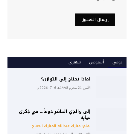
يومي
أسبوعى
شهرى
لماذا نحتاج إلى التوازن؟
الأثنين 21 محرم 1448هـ 6-7-2026م
إلى والدِي الحاضرِ دوماً… في ذِكرى
غيابِه
بقلم: مبارك عبدالله المبارك الصباح