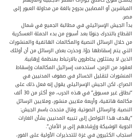
المباشرين أو المصابين بجروح بالغة من محاولة العبور إلى
مصر.
بدأ الجيش الإسرائيلي في مطالبة الجميع في شمال
القطاع بالتحرك جنوبًا بعد أسبوع من بدء الحملة العسكرية
من خلال الرسائل النصية والمكالمات الهاتفية والمنشورات
التي يتم إسقاطها جوًا. وحذرت بعض الرسائل من أن أولئك
الذين لا يمتثلون يخاطرون بالارتباط بمنظمة إرهابية.
لعقود من الزمن، استخدمت إسرائيل المكالمات وإسقاط
المنشورات لتقليل الخسائر في صفوف المدنيين في
الصراع، لكن الجيش الإسرائيلي يقول إنه فعل ذلك على
“نطاق غير مسبوق” في هذه الحرب، مع أكثر من 30 ألف
مكالمة هاتفية، وأربعة ملايين منشور، وملايين الرسائل
النصية. والرسائل الصوتية. وقال متحدث باسم الجيش:
“يهدف هذا التواصل إلى تنبيه المدنيين بشأن الغارات
الجوية الوشيكة وإرشادهم إلى بر الأمان”.
استجاب الكثيرون في غزة للتحذيرات الأولية على الفور،