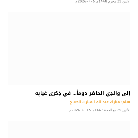
الأثنين 21 محرم 1448هـ 6-7-2026م
إلى والدِي الحاضرِ دوماً… في ذِكرى غيابِه
بقلم: مبارك عبدالله المبارك الصباح
الأثنين 29 ذو الحجة 1447هـ 15-6-2026م