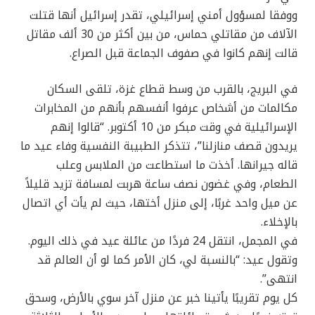
ووفقا لمسؤول أمني إسرائيلي، تقدر إسرائيل أنها قتلت
الآلاف من مقاتلي حماس، من بين أكثر من 30 ألف مقاتل
قالت إنهم كانوا في صفوف الجماعة قبل الصراع.
في البريج، بالقرب من وسط قطاع غزة، تلقى السكان
مكالمات من أشخاص عرفوا أنفسهم بأنهم من المخابرات
الإسرائيلية في وقت مبكر من 10 أكتوبر. “قالوا إنهم
يريدون قصف منازلنا”، تتذكر الطبيبة النفسية وفاء عيد ما
قاله جيرانها. أخذت ما استطاعت من الملابس وعلب
الطعام، وفي غضون نصف ساعة هربت لمسافة تزيد قليلاً
عن ميل واحد غربًا، إلى منزل أختها، حيث لم يأت أي اتصال
بالإخلاء.
في المجمل، انتقل 24 فردًا من عائلة عيد في ذلك اليوم.
وتقول عيد: “بالنسبة لي، كان الأمر كما لو أن العالم قد
انتهى”.
كل يوم تقريبًا يأتينا خبر عن منزل آخر سوي بالأرض، وسحق