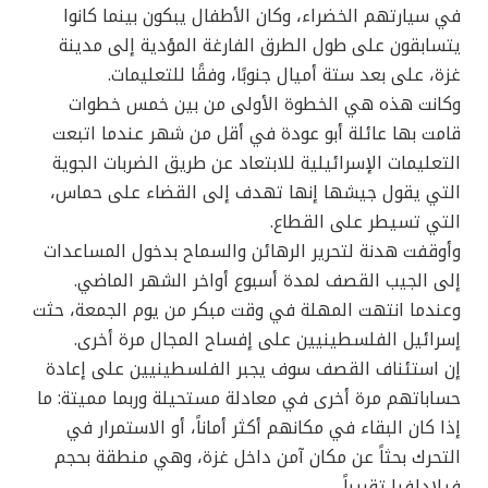
في سيارتهم الخضراء، وكان الأطفال يبكون بينما كانوا
يتسابقون على طول الطرق الفارغة المؤدية إلى مدينة
غزة، على بعد ستة أميال جنوبًا، وفقًا للتعليمات.
وكانت هذه هي الخطوة الأولى من بين خمس خطوات
قامت بها عائلة أبو عودة في أقل من شهر عندما اتبعت
التعليمات الإسرائيلية للابتعاد عن طريق الضربات الجوية
التي يقول جيشها إنها تهدف إلى القضاء على حماس،
التي تسيطر على القطاع.
وأوقفت هدنة لتحرير الرهائن والسماح بدخول المساعدات
إلى الجيب القصف لمدة أسبوع أواخر الشهر الماضي.
وعندما انتهت المهلة في وقت مبكر من يوم الجمعة، حثت
إسرائيل الفلسطينيين على إفساح المجال مرة أخرى.
إن استئناف القصف سوف يجبر الفلسطينيين على إعادة
حساباتهم مرة أخرى في معادلة مستحيلة وربما مميتة: ما
إذا كان البقاء في مكانهم أكثر أماناً، أو الاستمرار في
التحرك بحثاً عن مكان آمن داخل غزة، وهي منطقة بحجم
فيلادلفيا تقريباً.