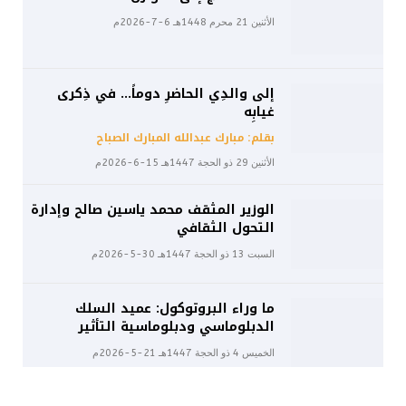
الأثنين 21 محرم 1448هـ 6-7-2026م
إلى والدِي الحاضرِ دوماً… في ذِكرى
غيابِه
بقلم: مبارك عبدالله المبارك الصباح
الأثنين 29 ذو الحجة 1447هـ 15-6-2026م
الوزير المثقف محمد ياسين صالح وإدارة
التحول الثقافي
السبت 13 ذو الحجة 1447هـ 30-5-2026م
ما وراء البروتوكول: عميد السلك
الدبلوماسي ودبلوماسية التأثير
الخميس 4 ذو الحجة 1447هـ 21-5-2026م