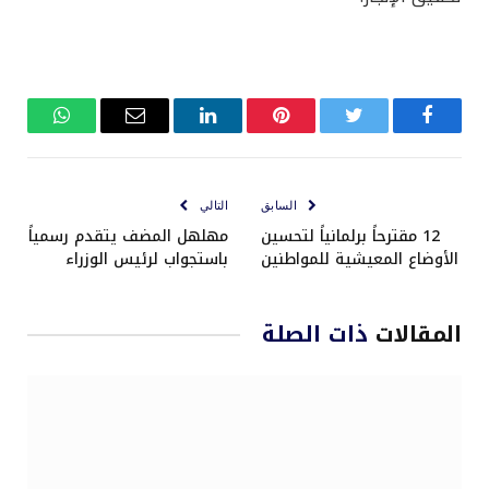
فيسبوك
تويتر
بينتيريست
لينكدإن
البريد
واتساب
الإلكتروني
السابق
التالي
12 مقترحاً برلمانياً لتحسين
مهلهل المضف يتقدم رسمياً
الأوضاع المعيشية للمواطنين
باستجواب لرئيس الوزراء
المقالات
ذات الصلة