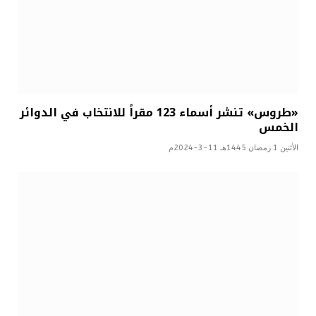
«طروس» تنشر أسماء 123 مقراً للانتخاب في الدوائر
الخمس
الأثنين 1 رمضان 1445هـ 11-3-2024م