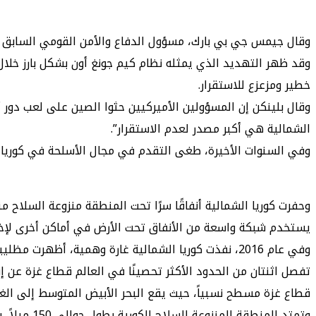
وقال جيمس جي بي بارك، مسؤول الدفاع والأمن القومي السابق في 
وقد ظهر التهديد الذي يمثله نظام كيم جونغ أون بشكل بارز خلال 
خطير ومزعزع للاستقرار.
وقال بلينكن إن المسؤولين الأميركيين حثوا الصين على لعب دور أ
الشمالية هي أكبر مصدر لعدم الاستقرار”.
وفي السنوات الأخيرة، طغى التقدم في مجال الأسلحة في كوريا ا
وحفرت كوريا الشمالية أنفاقًا سرًا تحت المنطقة منزوعة السلاح 
يستخدم شبكة واسعة من الأنفاق تحت الأرض في أماكن أخرى لإخف
وفي عام 2016، نفذت كوريا الشمالية غارة وهمية، أظهرت مظليين ينزلون من السماء على المجمع الرئاسي في كوريا الجنوبية.
تفصل اثنتان من الحدود الأكثر تحصينًا في العالم قطاع غزة عن إسر
قطاع غزة مسطح نسبياً، حيث يقع البحر الأبيض المتوسط إلى الغرب وله حدود مشتركة مع إسرائيل يبلغ طول
وتمتد الم