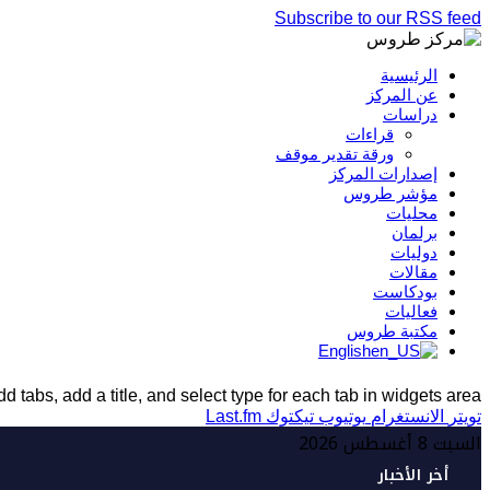
Subscribe to our RSS feed
الرئيسية
عن المركز
دراسات
قراءات
ورقة تقدير موقف
إصدارات المركز
مؤشر طروس
محليات
برلمان
دوليات
مقالات
بودكاست
فعاليات
مكتبة طروس
English
d tabs, add a title, and select type for each tab in widgets area.
تويتر
الانستغرام
يوتيوب
تيكتوك
Last.fm
السبت 8 أغسطس 2026
أخر الأخبار