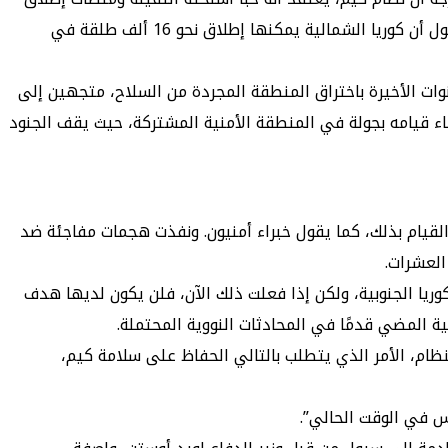
الصواريخ المتعددة تحت الأرض وعلى المنحدر العكسي للجبال التي تواجه كوريا الجنوبية. وفي صراع شامل، يقدر المسؤولون في سيول أن كوريا الشمالية يمكنها إطلاق نحو 16 ألف طلقة في
وات الأخيرة باختراق المنطقة المجردة من السلاح، متجهين إلى
ناء قيامه بجولة في المنطقة الأمنية المشتركة، حيث يقف الجنود
القيام بذلك، كما يقول خبراء أمنيون. ونفذت هجمات مفاجئة ضد
وريا الجنوبية، ولكن إذا فعلت ذلك الآن، فلن يكون لديها هدف
فية المضي قدمًا في المحادثات النووية المحتملة.
نظام، الأمر الذي يتطلب بالتالي الحفاظ على سلامة كيم،
يس في الوقت الحالي”.