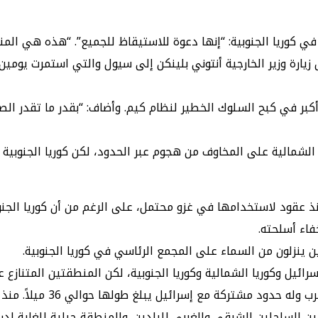
كوريا الجنوبية: “إنها دعوة للاستيقاظ للجميع”. “هذه هي المناق
زيارة وزير الخارجية أنتوني بلينكن إلى سيول والتي استمرت يومين
كبر في كبح السلوك الخطير لنظام كيم. وأضاف: “بقدر ما تقدر الصي
لشمالية على المخاوف من هجوم عبر الحدود، لكن كوريا الجنوبية 
منذ عقود لاستخدامها في غزو محتمل، على الرغم من أن كوريا الجنو
اء أسلحته.
ائيل وكوريا الشمالية وكوريا الجنوبية، لكن المنطقتين المتنازع ع
ها حوالي 36 ميلاً. منذ عام 2005، أطلقت حماس، أكثر من 36 ألف صاروخ على إسرائيل.
نطقة المنزوعة السلاح الكورية بطول حوالي 150 ميلاً، بين الساحلين الشرقي والغربي للبلدين. 