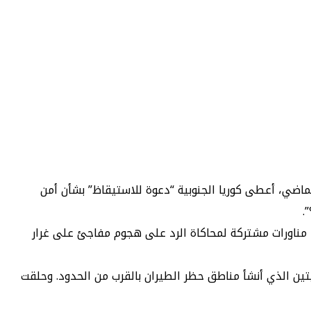
جورنال»، إن هجوم حركة حماس على الكيان الصهيوني فيما عرف بعملية “طوفان الأقصى” في 7 أكتوبر الماضي، أعطى كوريا الجنوبية “دعوة للاستيقاظ” بشأن أمن
.
مناورات مشتركة لمحاكاة الرد على هجوم مفاجئ على غرار
الجنوبي المزيد من الطائرات بدون طيار لمراقبة الحدود – وهي خطوة تتطلب إلغاء اتفاق 2018 بين الكوريتين الذي أنشأ مناطق حظر الطيران بالقرب من الحدود. وحلقت