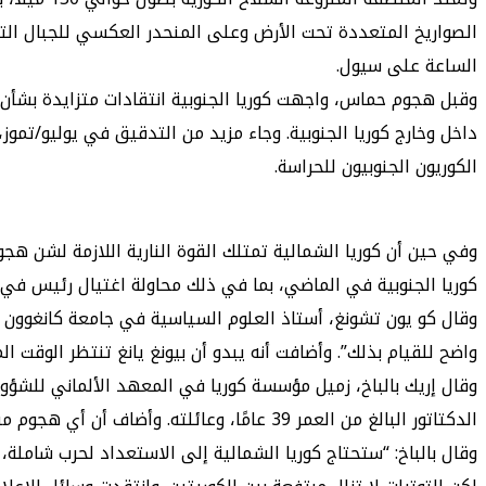
الساعة على سيول.
وقبل هجوم حماس، واجهت كوريا الجنوبية انتقادات متزايدة بشأن 
داخل وخارج كوريا الجنوبية. وجاء مزيد من التدقيق في يوليو/تمو
الكوريون الجنوبيون للحراسة.
وفي حين أن كوريا الشمالية تمتلك القوة النارية اللازمة لشن ه
كوريا الجنوبية في الماضي، بما في ذلك محاولة اغتيال رئيس في عام 1968 وإغراق سفينة بحرية في عام 2010 مما أسفر عن مقتل 
وقال كو يون تشونغ، أستاذ العلوم السياسية في جامعة كانغوون ال
واضح للقيام بذلك”. وأضافت أنه يبدو أن بيونغ يانغ تنتظر الوقت ا
وقال إريك بالباخ، زميل مؤسسة كوريا في المعهد الألماني للشؤون
الدكتاتور البالغ من العمر 39 عامًا، وعائلته. وأضاف أن أي هجوم مفاجئ على كوريا الجنوبية سيتحدى هذا الهدف الأساسي.
وقال بالباخ: “ستحتاج كوريا الشمالية إلى الاستعداد لحرب شاملة