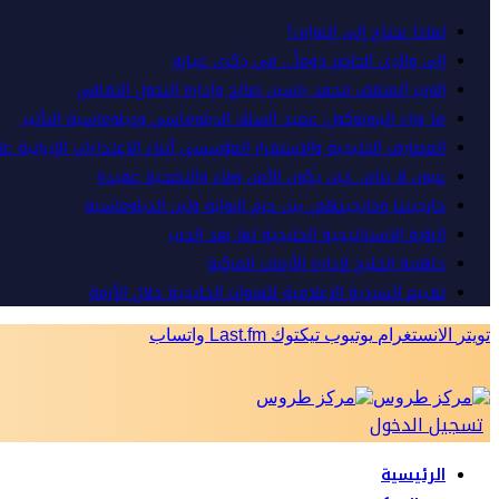
لماذا نحتاج إلى التوازن؟
إلى والدِي الحاضرِ دوماً… في ذِكرى غيابِه
الوزير المثقف محمد ياسين صالح وإدارة التحول الثقافي
ما وراء البروتوكول: عميد السلك الدبلوماسي ودبلوماسية التأثير
المصارف الخليجية والاستقرار المؤسسي أثناء الاعتداءات الإيرانية ع
عيون لا تنام.. حين يكون الأمن وفاء والتضحية عقيدة
خارجيتنا وخارجيتهم.. بين حزم الرواية ولين الدبلوماسية
الرؤية الاستراتيجية الخليجية لما بعد الحرب
جاهزية الخليج لإدارة الأزمات المركبة
تقييم السردية الإعلامية للقنوات الخليجية خلال الأزمة
تويتر
الانستغرام
يوتيوب
تيكتوك
Last.fm
واتساب
تسجيل الدخول
الرئيسية