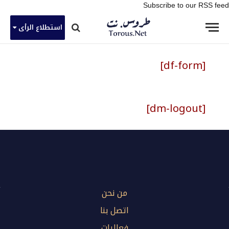
Subscribe to our RSS feed
استطلاع الرأى
[df-form]
[dm-logout]
من نحن
اتصل بنا
فعاليات