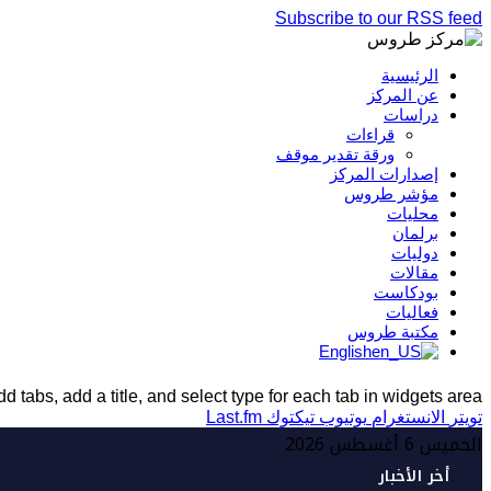
Subscribe to our RSS feed
الرئيسية
عن المركز
دراسات
قراءات
ورقة تقدير موقف
إصدارات المركز
مؤشر طروس
محليات
برلمان
دوليات
مقالات
بودكاست
فعاليات
مكتبة طروس
English
d tabs, add a title, and select type for each tab in widgets area.
تويتر
الانستغرام
يوتيوب
تيكتوك
Last.fm
الخميس 6 أغسطس 2026
أخر الأخبار