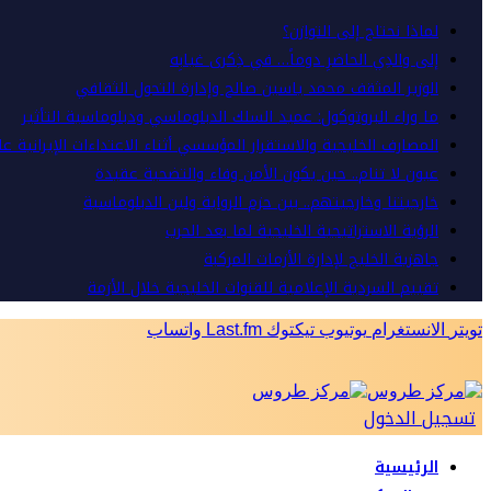
لماذا نحتاج إلى التوازن؟
إلى والدِي الحاضرِ دوماً… في ذِكرى غيابِه
الوزير المثقف محمد ياسين صالح وإدارة التحول الثقافي
ما وراء البروتوكول: عميد السلك الدبلوماسي ودبلوماسية التأثير
المصارف الخليجية والاستقرار المؤسسي أثناء الاعتداءات الإيرانية ع
عيون لا تنام.. حين يكون الأمن وفاء والتضحية عقيدة
خارجيتنا وخارجيتهم.. بين حزم الرواية ولين الدبلوماسية
الرؤية الاستراتيجية الخليجية لما بعد الحرب
جاهزية الخليج لإدارة الأزمات المركبة
تقييم السردية الإعلامية للقنوات الخليجية خلال الأزمة
تويتر
الانستغرام
يوتيوب
تيكتوك
Last.fm
واتساب
تسجيل الدخول
الرئيسية