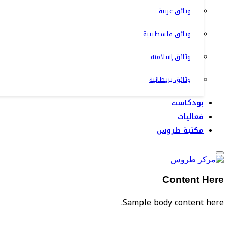
وثائق عربية
وثائق فلسطينية
وثائق إسلامية
وثائق بريطانية
بودكاست
فعاليات
مكتبة طروس
Content Here
Sample body content here.